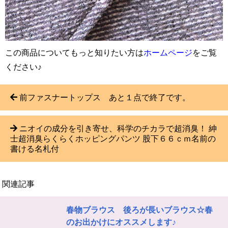
この商品についてもっと知りたい方は
ホームページ
をご覧
ください♪
前ファスナートップス あと１点で終了です。
ニオイの成分を引き寄せ、科学のチカラで超消臭！ 紳
士超消臭らくらくホッピングパンツ 股下６６ｃｍ名前の
書ける名札付
関連記事
春物ブラウス 後ろが長いブラウス☆春
のお出かけにオススメします♪