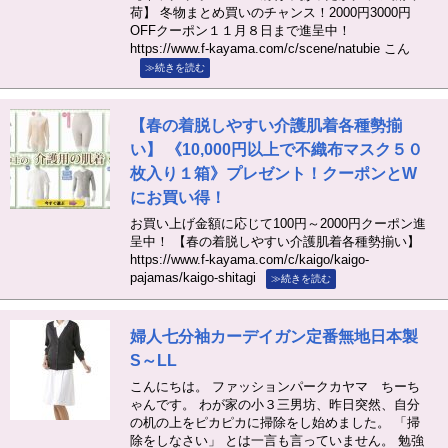
荷】 冬物まとめ買いのチャンス！2000円3000円
OFFクーポン１１月８日まで進呈中！
https://www.f-kayama.com/c/scene/natubie こん
≫続きを読む
【春の着脱しやすい介護肌着各種勢揃
い】 《10,000円以上で不織布マスク５０
枚入り１箱》プレゼント！クーポンとW
にお買い得！
お買い上げ金額に応じて100円～2000円クーポン進
呈中！ 【春の着脱しやすい介護肌着各種勢揃い】
https://www.f-kayama.com/c/kaigo/kaigo-
pajamas/kaigo-shitagi
≫続きを読む
婦人七分袖カーデイガン定番無地日本製
S～LL
こんにちは。 ファッションパークカヤマ ちーち
ゃんです。 わが家の小３三男坊、昨日突然、自分
の机の上をピカピカに掃除をし始めました。 「掃
除をしなさい」 とは一言も言っていません。 勉強