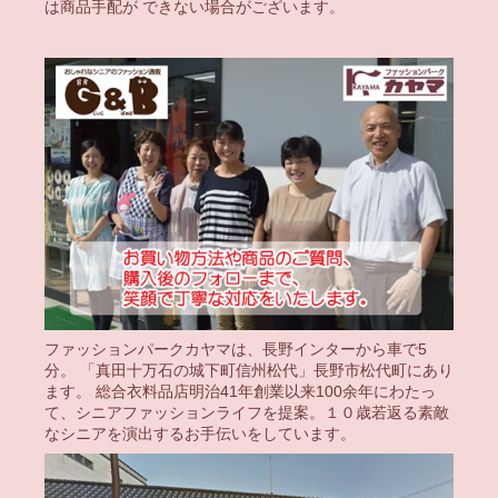
は商品手配が できない場合がございます。
ファッションパークカヤマは、長野インターから車で5
分。 「真田十万石の城下町信州松代」長野市松代町にあり
ます。 総合衣料品店明治41年創業以来100余年にわたっ
て、シニアファッションライフを提案。１０歳若返る素敵
なシニアを演出するお手伝いをしています。