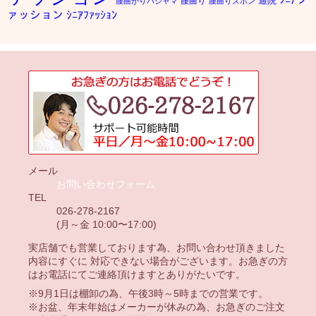
通院
腰曲り
腰曲がりパジャマ
腰曲りズボン
ァッション
ｼﾆｱﾌｧｯｼｮﾝ
メール
お問い合わせフォーム
TEL
026-278-2167
(月～金 10:00〜17:00)
実店舗でも営業しております為、お問い合わせ頂きました
内容にすぐに 対応できない場合がございます。お急ぎの方
はお電話にてご連絡頂けますとありがたいです。
※9月1日は棚卸の為、午後3時～5時までの営業です。
※お盆、年末年始はメーカーが休みの為、お急ぎのご注文