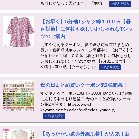
も同じかなって思います。 「勉強し
≫続きを読む
【お早く】5分袖Tシャツ綿１００％【暑
さ対策】に何枚も欲しいおしゃれなTシャ
ツのご案内
【すぐ使えるクーポン】夏の暑さ対策衣料まとめ
買い・負担軽減キャンペーン開催中！ 【お早く】5
分袖Tシャツ綿１００％【暑さ対策】に何枚も欲し
いおしゃれなTシャツのご案内 【7月31日まで】
300円～3000円【クーポン】お
≫続きを読む
母の日まとめ買いクーポン第2弾開幕！
すぐ使えるクーポン100円～2000円お買い上げ金額
に応じて本日より進呈！ 母の日まとめ買いクーポ
ン第2弾開幕！ https://www.f-
kayama.com/c/ladies/grd/ledies-jyouge お
≫続きを読む
【あったかい遠赤外線肌着】が人気！新