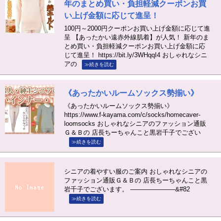
年のまとめ買い・負担軽減クーポンお買
い上げ金額に応じて進呈！
100円～2000円クーポンお買い上げ金額に応じて進
呈 【あったかい遠赤外線肌着】が人気！ 新年のま
とめ買い・負担軽減クーポンお買い上げ金額に応
じて進呈！ https://bit.ly/3WHqqI4 おしゃれなシニ
アの
≫続きを読む
《あったかいルームソックス勢揃い》
《あったかいルームソックス勢揃い》
https://www.f-kayama.com/c/socks/homecaver-
loomsocks おしゃれなシニアのファッション通販
Ｇ＆Ｂの 店長ちーちゃんこと黒岩千子でござい
≫続きを読む
シニアの着やすい服のご案内 おしゃれなシニアの
ファッション通販Ｇ＆Ｂの 店長ちーちゃんこと黒
岩千子でございます。 ———————&#82
≫続きを読む