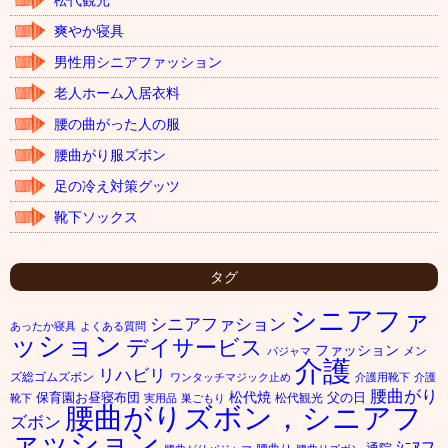
松代観光
爽やか寝具
男性用シニアファッション
老人ホーム入居衣料
腰の曲がった人の服
腰曲がり服ズボン
足の冷え対策グッツ
靴下ソックス
タグ
シニアファ
シニアファション
あったか寝具
よくある質問
ッション
デイサービス
ファッション
メン
パジャマ
介護
リハビリ
ズ総ゴムズボン
ワンタッチマジック止め
介護用靴下
介護
腰曲がり
松代焼
保育園お昼寝布団
父の日
松代観光
靴下
実用品
巣ごもり
腰曲がりズボン，シニアフ
ズボン
ァッション
ｼﾆｱフ