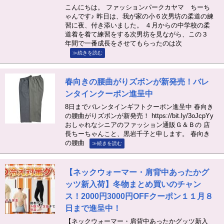
こんにちは。 ファッションパークカヤマ ちーち
ゃんです♪ 昨日は、我が家の小６次男坊の柔道の練
習に夜、付き添いました。 ４月からの中学校の柔
道着を着て練習をする次男坊を見ながら、この３
年間で一番成長をさせてもらったのは次
≫続きを読む
春向きの腰曲がりズボンが新発売！バレ
ンタインクーポン進呈中
8日までバレンタインギフトクーポン進呈中 春向き
の腰曲がりズボンが新発売！ https://bit.ly/3oJcpYy
おしゃれなシニアのファッション通販Ｇ＆Ｂの 店
長ちーちゃんこと、黒岩千子と申します。 春向き
の腰曲
≫続きを読む
【ネックウォーマー・肩背中あったかグ
ッツ新入荷】冬物まとめ買いのチャン
ス！2000円3000円OFFクーポン１１月８
日まで進呈中！
【ネックウォーマー・肩背中あったかグッツ新入