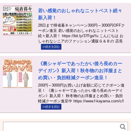
若い感覚のおしゃれなニットベスト続々
新入荷！
28日まで帰省暮キャンペーン300円～3000円OFFク
ーポン進呈 若い感覚のおしゃれなニットベスト
続々新入荷！ https://bit.ly/37FgaYu こんにちは お
しゃれなシニアのファッション通販Ｇ＆Ｂの 店長
≫続きを読む
《裏シャギーであったかい後ろ長めカー
デイガン》新入荷！秋冬物のお洋服まと
め買い・負担軽減クーポン進呈！
200円～3000円お買い上げ金額に応じてクポーン進
呈！ 《裏シャギーであったかい後ろ長めカーデイ
ガン》新入荷！ 秋冬物のお洋服まとめ買い・負担
軽減クーポン進呈中 https://www.f-kayama.com/c/l
≫続きを読む