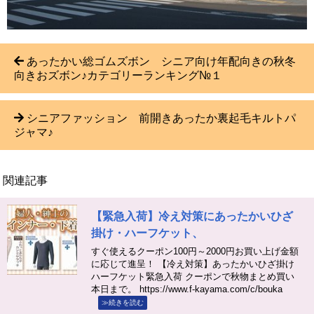
あったかい総ゴムズボン シニア向け年配向きの秋冬
向きおズボン♪カテゴリーランキング№１
シニアファッション 前開きあったか裏起毛キルトパ
ジャマ♪
関連記事
【緊急入荷】冷え対策にあったかいひざ
掛け・ハーフケット、
すぐ使えるクーポン100円～2000円お買い上げ金額
に応じて進呈！ 【冷え対策】あったかいひざ掛け
ハーフケット緊急入荷 クーポンで秋物まとめ買い
本日まで。 https://www.f-kayama.com/c/bouka
≫続きを読む