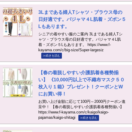
3Lまである婦人Tシャツ・ブラウス母の
日好適です。パジャマ４L肌着・ズボン５
Lもあります。
シニアの着やすい服のご案内 3Lまである婦人Tシ
ャツ・ブラウス母の日好適です。パジャマ４L肌
着・ズボン５Lもあります。 https://www.f-
kayama.com/c/big-size/Super-largesiz
≫続きを読む
【春の着脱しやすい介護肌着各種勢揃
い】 《10,000円以上で不織布マスク５０
枚入り１箱》プレゼント！クーポンとW
にお買い得！
お買い上げ金額に応じて100円～2000円クーポン進
呈中！ 【春の着脱しやすい介護肌着各種勢揃い】
https://www.f-kayama.com/c/kaigo/kaigo-
pajamas/kaigo-shitagi
≫続きを読む