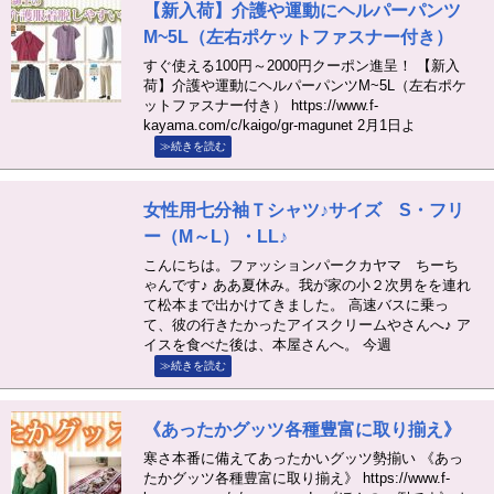
【新入荷】介護や運動にヘルパーパンツ
M~5L（左右ポケットファスナー付き）
すぐ使える100円～2000円クーポン進呈！ 【新入
荷】介護や運動にヘルパーパンツM~5L（左右ポケ
ットファスナー付き） https://www.f-
kayama.com/c/kaigo/gr-magunet 2月1日よ
≫続きを読む
女性用七分袖Ｔシャツ♪サイズ S・フリ
ー（M～L）・LL♪
こんにちは。ファッションパークカヤマ ちーち
ゃんです♪ ああ夏休み。我が家の小２次男をを連れ
て松本まで出かけてきました。 高速バスに乗っ
て、彼の行きたかったアイスクリームやさんへ♪ ア
イスを食べた後は、本屋さんへ。 今週
≫続きを読む
《あったかグッツ各種豊富に取り揃え》
寒さ本番に備えてあったかいグッツ勢揃い 《あっ
たかグッツ各種豊富に取り揃え》 https://www.f-