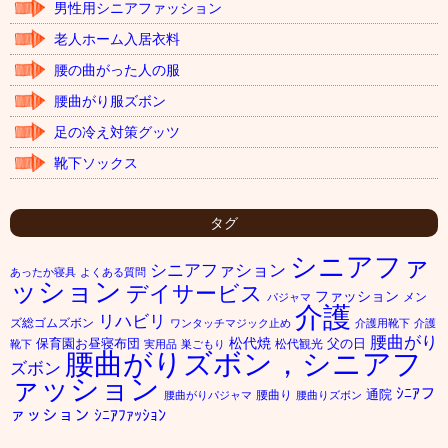
男性用シニアファッション
老人ホーム入居衣料
腰の曲がった人の服
腰曲がり服ズボン
足の冷え対策グッツ
靴下ソックス
タグ
シニアファ
シニアファション
あったか寝具
よくある質問
ッション
デイサービス
ファッション
メン
パジャマ
介護
リハビリ
ズ総ゴムズボン
ワンタッチマジック止め
介護用靴下
介護
腰曲がり
松代焼
保育園お昼寝布団
父の日
松代観光
靴下
実用品
巣ごもり
腰曲がりズボン，シニアフ
ズボン
ァッション
ｼﾆｱフ
通院
腰曲り
腰曲がりパジャマ
腰曲りズボン
ァッション
ｼﾆｱﾌｧｯｼｮﾝ