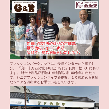
ファッションパークカヤマは、長野インターから車で5
分。 「真田十万石の城下町信州松代」長野市松代町にあり
ます。 総合衣料品店明治41年創業以来100余年にわたっ
て、シニアファッションライフを提案。１０歳若返る素敵
なシニアを演出するお手伝いをしています。