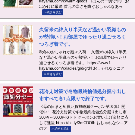
kayama.com/c/warm-goods 《ほんの一例です》 お
出かけに最適 首元の寒さを防ぐおしゃれなあっ
≫続きを読む
久留米の綿入り半天など温かい羽織もの
が勢揃い！お部屋でゆったり過ごせるく
つろぎ着です。
秋冬のおしゃれが続々入荷！ 久留米の綿入り半天
など温かい羽織ものが勢揃い！ お部屋でゆったり
過ごせるくつろぎ着です。 https://www.f-
kayama.com/c/ladies/grd/grd4 おしゃれなシニア
≫続きを読む
花冷え対策で冬物最終捨値処分掘り出し
市すべて各1点限りで終了です。
《母の日まとめ買い負担軽減クーポン第３弾》開
催中！ 花冷え対策で冬物最終捨値処分掘り出し市
300円～3000円ＯＦＦクーポンお買い上げ金額に応
じて進呈 https://bit.ly/3mCDOfb おしゃれなシニア
のフ
≫続きを読む