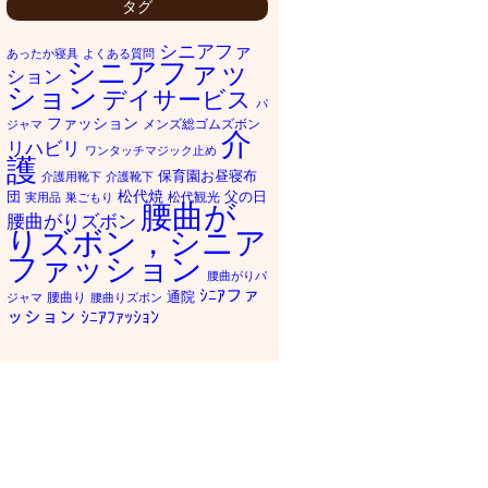
タグ
シニアファ
あったか寝具
よくある質問
シニアファッ
ション
ション
デイサービス
パ
ファッション
メンズ総ゴムズボン
ジャマ
介
リハビリ
ワンタッチマジック止め
護
保育園お昼寝布
介護用靴下
介護靴下
松代焼
団
父の日
松代観光
実用品
巣ごもり
腰曲が
腰曲がりズボン
りズボン，シニア
ファッション
腰曲がりパ
ｼﾆｱファ
通院
腰曲り
ジャマ
腰曲りズボン
ッション
ｼﾆｱﾌｧｯｼｮﾝ