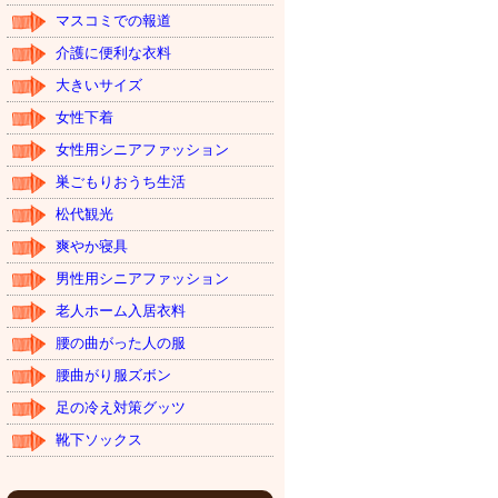
マスコミでの報道
介護に便利な衣料
大きいサイズ
女性下着
女性用シニアファッション
巣ごもりおうち生活
松代観光
爽やか寝具
男性用シニアファッション
老人ホーム入居衣料
腰の曲がった人の服
腰曲がり服ズボン
足の冷え対策グッツ
靴下ソックス