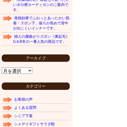
いポロ襟カーディガンのご案内で
す。
発熱効果でふわっとあったかい肌
着・ズボン下、後ろが長めで背中
が出にくいインナーです。
婦人の腰曲がりズボン《裏起毛》
G＆B冬の一番人気の商品です。
アーカイブ
ア
ー
カ
イ
カテゴリー
ブ
お客様の声
よくある質問
シニア下着
シャデイギフトサラダ館