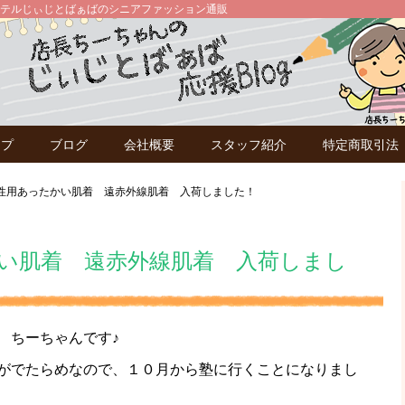
テルじぃじとばぁばのシニアファッション通販
ップ
ブログ
会社概要
スタッフ紹介
特定商取引法
性用あったかい肌着 遠赤外線肌着 入荷しました！
い肌着 遠赤外線肌着 入荷しまし
マ ちーちゃんです♪
がでたらめなので、１０月から塾に行くことになりまし