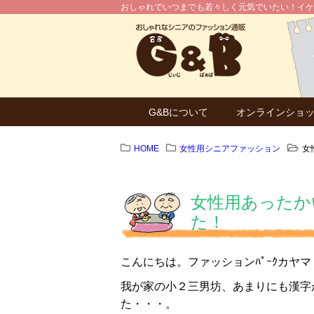
おしゃれでいつまでも若々しく元気でいたい！イケ
G&Bについて
オンラインショ
HOME
女性用シニアファッション
女
女性用あったか
た！
こんにちは。ファッションﾊﾟｰｸカヤ
我が家の小２三男坊、あまりにも漢字
た・・・。