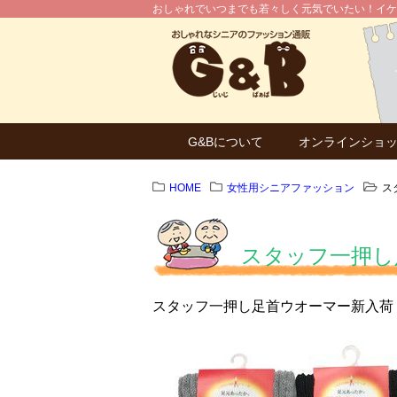
おしゃれでいつまでも若々しく元気でいたい！イケ
G&Bについて
オンラインショ
HOME
女性用シニアファッション
ス
スタッフ一押し
スタッフ一押し足首ウオーマー新入荷