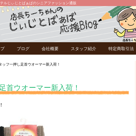
テルじぃじとばぁばのシニアファッション通販
ップ
ブログ
会社概要
スタッフ紹介
特定商取引法
タッフ一押し足首ウオーマー新入荷！
足首ウオーマー新入荷！
！