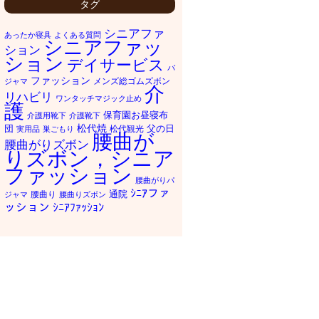
タグ
シニアファ
あったか寝具
よくある質問
シニアファッ
ション
ション
デイサービス
パ
ファッション
メンズ総ゴムズボン
ジャマ
介
リハビリ
ワンタッチマジック止め
護
保育園お昼寝布
介護用靴下
介護靴下
松代焼
団
父の日
松代観光
実用品
巣ごもり
腰曲が
腰曲がりズボン
りズボン，シニア
ファッション
腰曲がりパ
ｼﾆｱファ
通院
腰曲り
ジャマ
腰曲りズボン
ッション
ｼﾆｱﾌｧｯｼｮﾝ