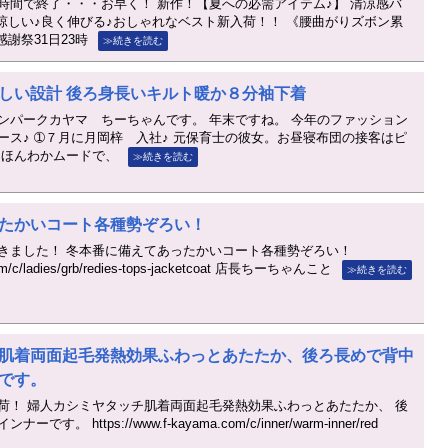
時間で終了・・・お早く！ 新作！【夏への必需アイテム♪】 清涼感バ
♪涼しい♪良く伸びる♪おしゃれなベスト新入荷！！ 《腰曲がりズボン累
謝祭31日23時
≫続きを読む
しい設計 後ろ身長いキルト暖か８分袖下着
ンパークカヤマ ちーちゃんです。 年末ですね。 今年のファッション
ース♪ ➀７月に月岡梓 入社♪ 元保育士の彼女。お昼寝布団の接客はピ
とほんわかムードで、
≫続きを読む
たかいコート各種勢ぞろい！
きました！ 冬本番に備えてあったかいコート各種勢ぞろい！
com/c/ladies/grb/redies-tops-jacketcoat 店長ちーちゃんこと
≫続きを読む
肌着両面起毛発熱効果ふわっとあたたか、後ろ長めで背中
です。
荷！ 婦人カシミヤタッチ肌着両面起毛発熱効果ふわっとあたたか、 後
 https://www.f-kayama.com/c/inner/warm-inner/red