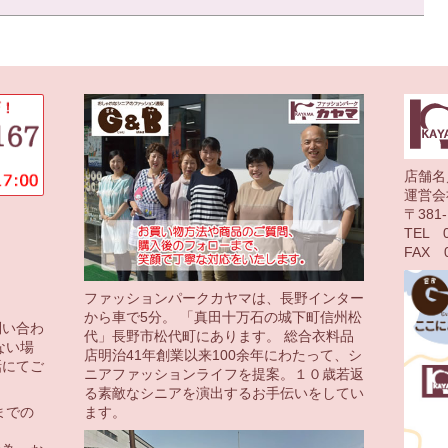
店舗名
運営会
〒38
TEL 0
FAX 0
ファッションパークカヤマは、長野インター
から車で5分。 「真田十万石の城下町信州松
問い合わ
代」長野市松代町にあります。 総合衣料品
ない場
店明治41年創業以来100余年にわたって、シ
話にてご
ニアファッションライフを提案。１０歳若返
る素敵なシニアを演出するお手伝いをしてい
ます。
までの