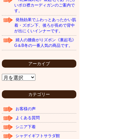
いポロ襟カーディガンのご案内で
す。
発熱効果でふわっとあったかい肌
着・ズボン下、後ろが長めで背中
が出にくいインナーです。
婦人の腰曲がりズボン《裏起毛》
G＆B冬の一番人気の商品です。
アーカイブ
ア
ー
カ
イ
カテゴリー
ブ
お客様の声
よくある質問
シニア下着
シャデイギフトサラダ館