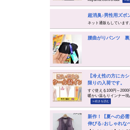
超消臭♪男性用ズボ
ネット通販もしています
腰曲がりパンツ 裏
【冷え性の方にカシ
限りの入荷です。
すぐ使える100円～20
暖かい温もりインナー現品限りの入荷
≫続きを読む
新作！【夏への必需
伸びる♪おしゃれな