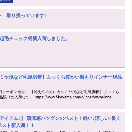
ン 取り扱っています♪
。
起毛チェック柄新入荷しました。
ミヤ混など毛混肌着】ふっくら暖かい温もりインナー現品
00円クーポン進呈！ 【冷え性の方にカシミヤ混など毛混肌着】 ふっくら
です。 https://www.f-kayama.com/c/inner/warm-inne
アイテム♪】 清涼感バツグンのベスト！軽い♪涼しい♪良く
ベスト新入荷！！