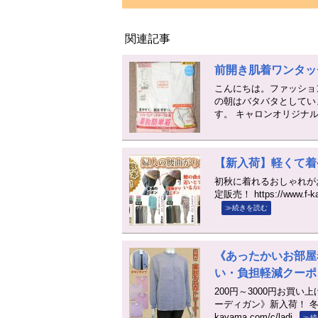
関連記事
前開き肌着ワンタッ
こんにちは。ファッショ
の朝はバタバタとしていま
す。 キャロンオリジナ
【新入荷】軽くて着
初秋に着れるおしゃれが
定販売！ https://www.f
≫続きを読む
《あったかいお部屋
い・負担軽減クーポ
200円～3000円お買
ーディガン》新入荷！ 冬本番
kayama.com/c/ladi
≫続