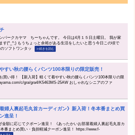
チ
ンパークカヤマ ちーちゃんです。 今日は4月１５日土曜日。 我が家
す(^_^;) もうちょっと余裕がある生活をしたいと思う今日この頃で
ルのソフトワンタッ
≫続きを読む
やすい秋の腰らくパンツ100本限りの限定販売！
お買い得！ 【新入荷】軽くて着やすい秋の腰らくパンツ100本限りの限
-kayama.com/c/gra/gra4/K5463MS-25AW おしゃれなシニアのファ
着婦人裏起毛丸首カーディガン》新入荷！冬本番まとめ買
ン進呈！
い上げ金額に応じてクポーン進呈！ 《あったかいお部屋着婦人裏起毛丸首カ
まとめ買い・負担軽減クーポン進呈！ https://www.f-
きを読む