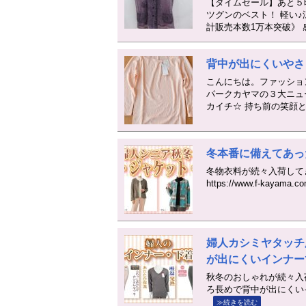
【タイムセール】あと５
ツグンのベスト！ 軽い
計販売本数1万本突破》 感
背中が出にくいやさ
こんにちは。ファッショ
パークカヤマの３大ニュ
カイチ☆ 持ち前の笑顔
冬本番に備えてあっ
冬物衣料が続々入荷して
https://www.f-kayama.
婦人カシミヤタッチ
が出にくいインナー
秋冬のおしゃれが続々入
ろ長めで背中が出にくいインナーです。
≫続きを読む