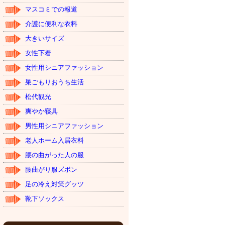
マスコミでの報道
介護に便利な衣料
大きいサイズ
女性下着
女性用シニアファッション
巣ごもりおうち生活
松代観光
爽やか寝具
男性用シニアファッション
老人ホーム入居衣料
腰の曲がった人の服
腰曲がり服ズボン
足の冷え対策グッツ
靴下ソックス