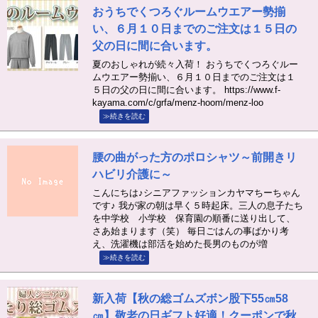
おうちでくつろぐルームウエアー勢揃
い、６月１０日までのご注文は１５日の
父の日に間に合います。
夏のおしゃれが続々入荷！ おうちでくつろぐルー
ムウエアー勢揃い、６月１０日までのご注文は１
５日の父の日に間に合います。 https://www.f-
kayama.com/c/grfa/menz-hoom/menz-loo
≫続きを読む
腰の曲がった方のポロシャツ～前開きリ
ハビリ介護に～
こんにちは♪シニアファッションカヤマちーちゃん
です♪ 我が家の朝は早く５時起床。三人の息子たち
を中学校 小学校 保育園の順番に送り出して、
さあ始まります（笑） 毎日ごはんの事ばかり考
え、洗濯機は部活を始めた長男のものが増
≫続きを読む
新入荷【秋の総ゴムズボン股下55㎝58
㎝】敬老の日ギフト好適！クーポンで秋