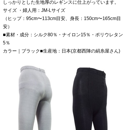
しっかりとした生地厚のレギンスに仕上がっています。
サイズ ・婦人用：JM-Lサイズ
（ヒップ：95cm〜113cm目安、身長：150cm〜165cm目
安）
■素材・成分：シルク80％・ナイロン15％・ポリウレタン
5％
カラー｜ブラック■生産地：日本(京都西陣の絹糸屋さん)