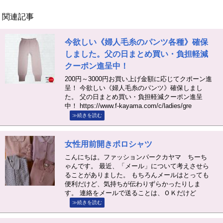
関連記事
今欲しい《婦人毛糸のパンツ各種》確保
しました。父の日まとめ買い・負担軽減
クーポン進呈中！
200円～3000円お買い上げ金額に応じてクポーン進
呈！ 今欲しい《婦人毛糸のパンツ》確保しまし
た。 父の日まとめ買い・負担軽減クーポン進呈
中！ https://www.f-kayama.com/c/ladies/gre
≫続きを読む
女性用前開きポロシャツ
こんにちは。ファッションパークカヤマ ちーち
ゃんです。 最近、「メール」について考えさせら
ることがありました。 もちろんメールはとっても
便利だけど、気持ちが伝わりずらかったりしま
す。 連絡をメールで送ることは、ＯＫだけど
≫続きを読む