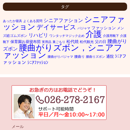
タグ
シニアファ
シニアファション
あったか寝具
よくある質問
ッション
デイサービス
ファッション
メン
パジャマ
介護
リハビリ
ズ総ゴムズボン
ワンタッチマジック止め
介護用靴下
介護
腰曲がり
松代焼
保育園お昼寝布団
父の日
松代観光
靴下
実用品
巣ごもり
腰曲がりズボン，シニアフ
ズボン
ァッション
ｼﾆｱフ
通院
腰曲り
腰曲がりパジャマ
腰曲りズボン
ァッション
ｼﾆｱﾌｧｯｼｮﾝ
メール