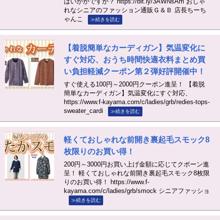
はいかがですか？ https://bit.ly/3AWNsAm おしゃ
れなシニアのファッション通販Ｇ＆Ｂ 店長ちーち
ゃんこ
≫続きを読む
【着脱簡単なカーディガン】気温変化に
すぐ対応、おうち時間快適衣料まとめ買
い負担軽減クーポン第２弾好評開催中！
すぐ使える100円～2000円クーポン進呈！ 【着脱
簡単なカーディガン】気温変化にすぐ対応、
https://www.f-kayama.com/c/ladies/grb/redies-tops-
sweater_cardi
≫続きを読む
軽くておしゃれな前開き裏起毛スモック8
枚限りのお買い得！
200円～3000円お買い上げ金額に応じてクポーン進
呈！ 軽くておしゃれな前開き裏起毛スモック8枚限
りのお買い得！ https://www.f-
kayama.com/c/ladies/grb/smock シニアファッショ
≫続きを読む