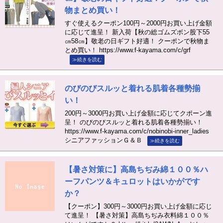
物まとめ買い！
すぐ使えるクーポン100円～2000円お買い上げ金額
に応じて進呈！ 新入荷【秋の総ゴムズボン股下55
㎝58㎝】敬老の日ギフト好適！ クーポンで秋物ま
とめ買い！ https://www.f-kayama.com/c/grf
≫続きを読む
のびのびスルッと着れる肌着各種勢揃
い！
200円～3000円お買い上げ金額に応じてクポーン進
呈！ のびのびスルッと着れる肌着各種勢揃い！
https://www.f-kayama.com/c/nobinobi-inner_ladies
シニアファッションＧ＆Ｂ
≫続きを読む
【暑さ対策に】高島ちぢみ綿１００％ハ
ーフパンツ＆キュロットはいかがです
か？
【クーポン】300円～3000円お買い上げ金額に応じ
て進呈！ 【暑さ対策】高島ちぢみ衣料綿１００％