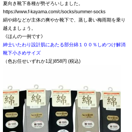
夏向き靴下各種が勢ぞろいしました。
https://www.f-kayama.com/c/socks/summer-socks
絹や綿などが主体の爽やか靴下で、蒸し暑い梅雨期を乗り
越えましょう。
《ほんの一例です》
紳士いたわり設計肌にあたる部分綿１００％しめつけ解消
靴下小さめサイズ
（色お任せいずれか1足)858円 (税込)