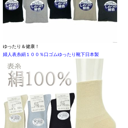
ゆったり＆健康！
婦人表糸絹１００％口ゴムゆったり靴下日本製