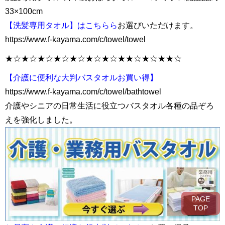
33×100cm
【洗髪専用タオル】はこちらら
お選びいただけます。
https://www.f-kayama.com/c/towel/towel
★☆★☆★☆★☆★☆★☆★☆★★☆★☆★★☆
【介護に便利な大判バスタオルお買い得】
https://www.f-kayama.com/c/towel/bathtowel
介護やシニアの日常生活に役立つバスタオル各種の品ぞろ
えを強化しました。
PAGE
TOP