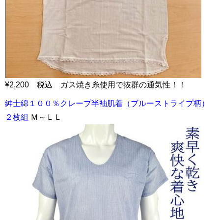
¥2,200 税込 ガス焼き糸使用で抜群の通気性！！
紳士綿１００％クレープ半袖肌着（ブルーストライプ柄）
２枚組
Ｍ～ＬＬ