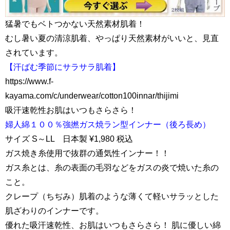
猛暑でもベトつかない天然素材肌着！
むし暑い夏の清涼肌着、やっぱり天然素材がいいと、見直
されています。
【汗ばむ季節にサラサラ肌着】
https://www.f-
kayama.com/c/underwear/cotton100innar/thijimi
吸汗速乾性お肌はいつもさらさら！
婦人綿１００％強撚ガス焼ラン型インナー（後ろ長め）
サイズ S～LL 日本製 ¥1,980 税込
ガス焼き糸使用で抜群の通気性インナー！！
ガス糸とは、糸の表面の毛羽などをガスの炎で焼いた糸の
こと。
クレープ（ちぢみ）肌着のような薄くて軽いサラッとした
肌ざわりのインナーです。
優れた吸汗速乾性、お肌はいつもさらさら！ 肌に優しい綿