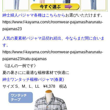
紳士婦人パジャマ各種はこちらから
お選びいただけます。
https://www.f-kayama.com/c/roomwear-pajamas/harunatu-
pajamas23
人気の夏素材パジャマ品切れ続出、今ならまだ間に合いま
す。
https://www.f-kayama.com/c/roomwear-pajamas/harunatu-
pajamas23/natu-pajamas
《ほんの一例です》
夏の暑さにに最適な楊柳素材で快適に
紳士ワンタッチ楊柳パジャマ(春夏)
サイズ S、M、L、LL ¥4,378 税込