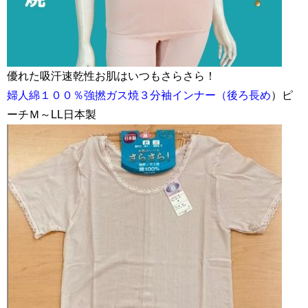
優れた吸汗速乾性お肌はいつもさらさら！
婦人綿１００％強撚ガス焼３分袖インナー（後ろ長め
）ピ
ーチＭ～LL日本製