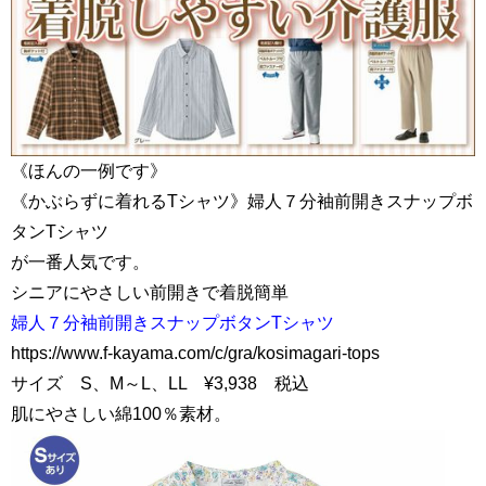
《ほんの一例です》
《かぶらずに着れるTシャツ》婦人７分袖前開きスナップボ
タンTシャツ
が一番人気です。
シニアにやさしい前開きで着脱簡単
婦人７分袖前開きスナップボタンTシャツ
https://www.f-kayama.com/c/gra/kosimagari-tops
サイズ S、M～L、LL ¥3,938 税込
肌にやさしい綿100％素材。