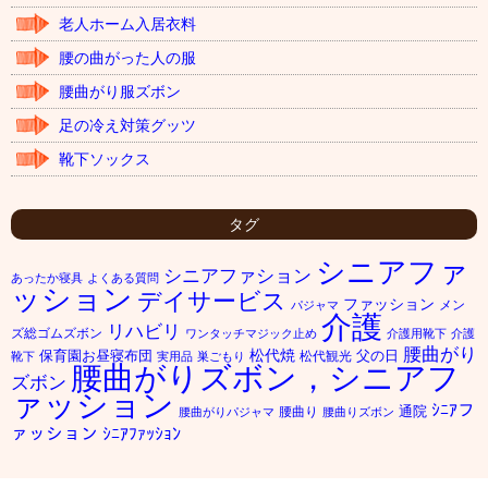
老人ホーム入居衣料
腰の曲がった人の服
腰曲がり服ズボン
足の冷え対策グッツ
靴下ソックス
タグ
シニアファ
シニアファション
あったか寝具
よくある質問
ッション
デイサービス
ファッション
メン
パジャマ
介護
リハビリ
ズ総ゴムズボン
ワンタッチマジック止め
介護用靴下
介護
腰曲がり
松代焼
保育園お昼寝布団
父の日
松代観光
靴下
実用品
巣ごもり
腰曲がりズボン，シニアフ
ズボン
ァッション
ｼﾆｱフ
通院
腰曲り
腰曲がりパジャマ
腰曲りズボン
ァッション
ｼﾆｱﾌｧｯｼｮﾝ