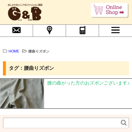
HOME
腰曲りズボン
タグ：腰曲りズボン
腰の曲がった方のおズボンございます♪