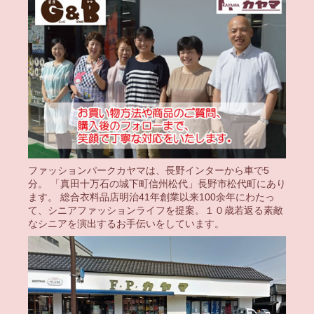
ファッションパークカヤマは、長野インターから車で5
分。 「真田十万石の城下町信州松代」長野市松代町にあり
ます。 総合衣料品店明治41年創業以来100余年にわたっ
て、シニアファッションライフを提案。１０歳若返る素敵
なシニアを演出するお手伝いをしています。