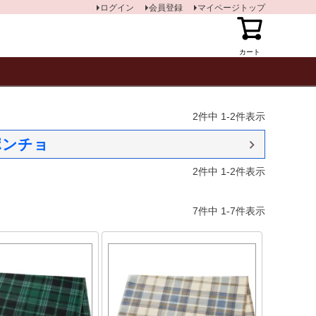
ログイン
会員登録
マイページトップ
カート
2
件中
1
-
2
件表示
ポンチョ
2
件中
1
-
2
件表示
7
件中
1
-
7
件表示