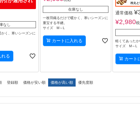
割引が適用され
在庫なし
¥
通常価格
一枚羽織るだけで暖かく、寒いシーズンに
¥
2,980
税
重宝する半纏。
庫なし
サイズ M～L
暖かく、寒いシーズンに
カートに入れる
軽くてあったか
サイズ M～L
入れる
カート
順
登録順
価格が安い順
価格が高い順
優先度順