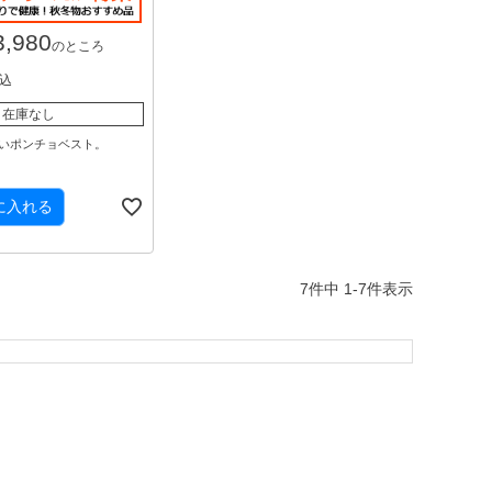
3,980
のところ
込
在庫なし
いポンチョベスト。
に入れる
7
件中
1
-
7
件表示