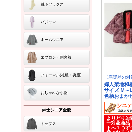
靴下ソックス
パジャマ
ホームウエア
エプロン・割烹着
フォーマル(礼服・喪服)
〈寒暖差の対
婦人梨地和
サイズ M～
おしゃれな小物
色柄おまか
紳士シニア全般
よりどり3点
一対象商
トップス
トへ１つず