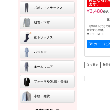
数になると
ます。
ズボン・スラックス
¥
3,480
税込
在
肌着・下着
一枚羽織るだけで
重宝する半纏。
サイズ M～L
靴下ソックス
カートに
パジャマ
並び替え
新着
ホームウエア
フォーマル(礼服・喪服)
小物・雑貨