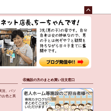
ペー
ジト
ップ
へ
④施設の方のまとめ買い注文窓口
状況、パソ
のお色と異