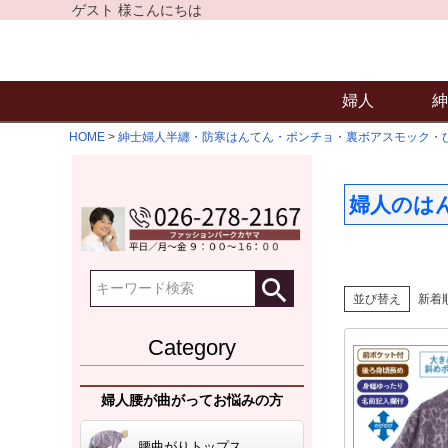
ゲスト 様こんにちは
婦人
紳
HOME
紳士婦人半纏・防寒はんてん・ポンチョ・裏ボアスモック・
婦人のは
並び替え
新着
Category
婦人腰が曲がってお悩みの方
腰曲がりトップス