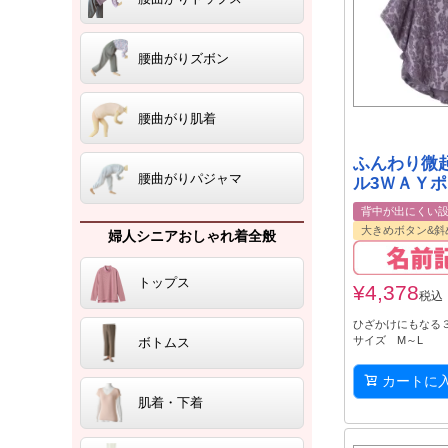
腰曲がりズボン
腰曲がり肌着
ふんわり微
腰曲がりパジャマ
ル3ＷＡＹポ
背中が出にくい
大きめボタン&斜
婦人シニアおしゃれ着全般
トップス
¥
4,378
税込
ひざかけにもなる３
サイズ M～L
ボトムス
カートに
肌着・下着