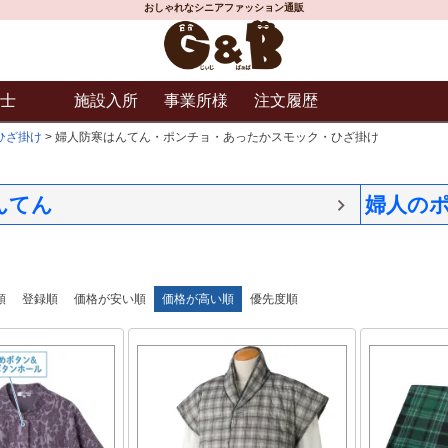
おしゃれなシニアファッション通販
士
施設入所
事業所様
注文履歴
ひざ掛け
婦人防寒はんてん・ポンチョ・あったかスモック・ひざ掛け
んてん
婦人の
順
登録順
価格が安い順
価格が高い順
優先度順