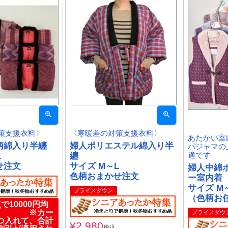
策支援衣料〉
〈寒暖差の対策支援衣料〉
あたかい室
柄綿入り半纏
婦人ポリエステル綿入り半
パジャマの
L
纏
適です
せ注文
サイズ M～L
婦人中綿
色柄おまかせ注文
ー室内着
サイズ M
プライスダウン
（色柄お
で10000円均
品 ※カー
プライスダウ
つ入れて、合計
¥
2,980
税込