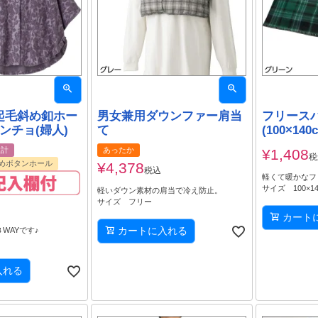
起毛斜め釦ホー
男女兼用ダウンファー肩当
フリース
ンチョ(婦人)
て
(100×140
設計
あったか
¥
1,408
税
めボタンホール
¥
4,378
税込
軽くて暖かなフ
サイズ 100×1
軽いダウン素材の肩当で冷え防止。
サイズ フリー
カート
カートに入れる
WAYです♪
入れる