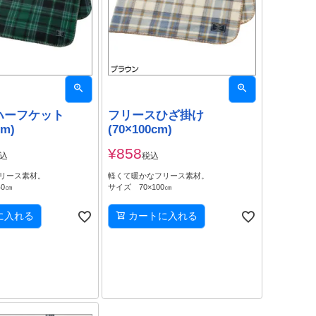
ハーフケット
フリースひざ掛け
cm)
(70×100cm)
¥
858
込
税込
リース素材。
軽くて暖かなフリース素材。
40㎝
サイズ 70×100㎝
に入れる
カートに入れる