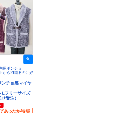
内用ポンチョ
上から羽織るのに好
ポンチョ裏マイヤ
～Lフリーサイズ
任せ受注）
ン