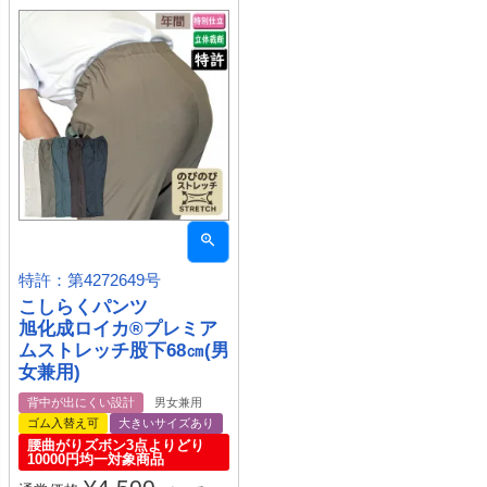
特許：第4272649号
こしらくパンツ
旭化成ロイカ®プレミア
ムストレッチ股下68㎝(男
女兼用)
背中が出にくい設計
男女兼用
ゴム入替え可
大きいサイズあり
腰曲がりズボン3点よりどり
10000円均一対象商品