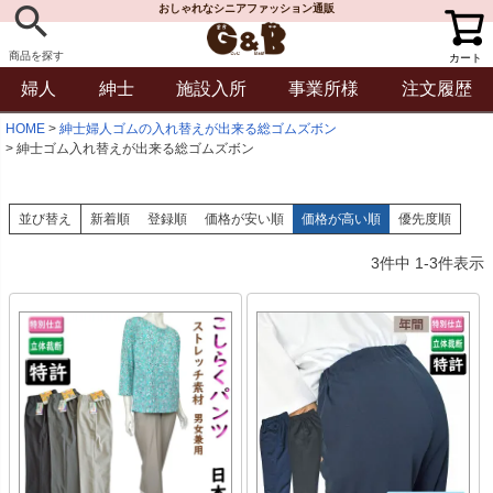
おしゃれなシニアファッション通販
商品を探す
カート
婦人
紳士
施設入所
事業所様
注文履歴
HOME
紳士婦人ゴムの入れ替えが出来る総ゴムズボン
紳士ゴム入れ替えが出来る総ゴムズボン
並び替え
新着順
登録順
価格が安い順
価格が高い順
優先度順
3
件中
1
-
3
件表示