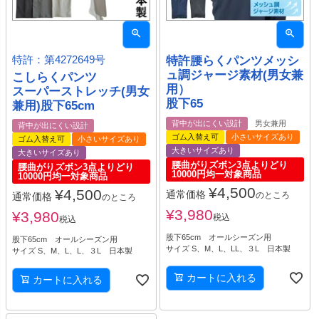
特許：第4272649号
特許腰らくパンツメッシ
ュ調ジャージ素材(男女兼
こしらくパンツ
用）
スーパーストレッチ(男女
股下65
兼用)股下65cm
背中が出にくい設計
男女兼用
背中が出にくい設計
ゴム入替え可
小さいサイズあり
ゴム入替え可
小さいサイズあり
大きいサイズあり
大きいサイズあり
腰曲がりズボン3点よりどり
腰曲がりズボン3点よりどり
10000円均一対象商品
10000円均一対象商品
¥
4,500
¥
4,500
通常価格
のところ
通常価格
のところ
¥
3,980
¥
3,980
税込
税込
股下65cm オールシーズン用
股下65cm オールシーズン用
サイズ S、M、L、LL、３L 日本製
サイズ S、M、L、L、３L 日本製
カートに入れる
カートに入れる