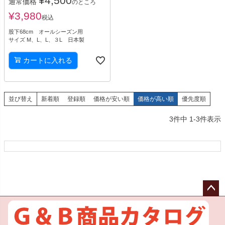
¥
4,500
通常価格
のところ
¥
3,980
税込
股下68cm オールシーズン用
サイズ M、L、L、３L 日本製
カートに入れる
並び替え
新着順
登録順
価格が安い順
価格が高い順
優先度順
3
件中
1
-
3
件表示
ペー
ジト
ップ