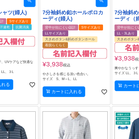
ャツ(婦人)
7分袖斜め釦ホールポロカ
7分袖斜
ーディ(婦人)
ーディ（
設計
Sサイズあり
汗速乾
抗菌消臭
背中が出にくい設計
Sサイズあり
背中が出にく
LLサイズあり
LL・3Lあり
大きめボタン&斜めボタンホール
大きめボタン
着脱らくらく
¥
3,938
税
汗、UVケアなど快適な
¥
3,938
税込
爽やかなうっす
LL、３L
サイズ LL、３L
やさしさを感じる淡い色合い。
サイズ S、M～L、LL
入れる
カート
カートに入れる