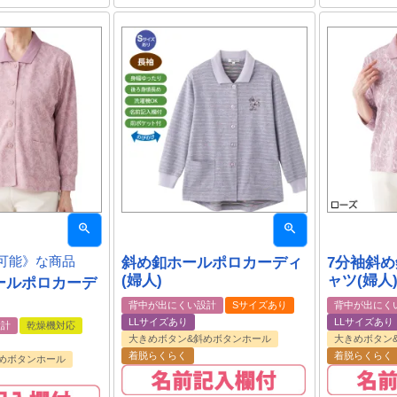
可能》な商品
斜め釦ホールポロカーディ
7分袖斜
(婦人)
ャツ(婦人
ールポロカーデ
背中が出にくい設計
Sサイズあり
背中が出にく
LLサイズあり
LLサイズあり
設計
乾燥機対応
大きめボタン&斜めボタンホール
大きめボタン
着脱らくらく
着脱らくらく
めボタンホール