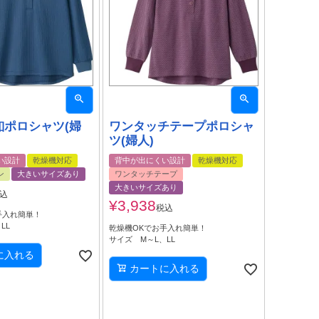
釦ポロシャツ(婦
ワンタッチテープポロシャ
ツ(婦人)
い設計
乾燥機対応
背中が出にくい設計
乾燥機対応
ン
大きいサイズあり
ワンタッチテープ
大きいサイズあり
込
¥
3,938
税込
手入れ簡単！
LL
乾燥機OKでお手入れ簡単！
サイズ M～L、LL
に入れる
カートに入れる