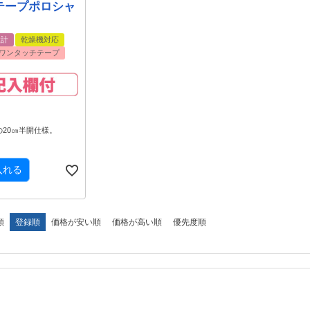
テープポロシャ
設計
乾燥機対応
ワンタッチテープ
20㎝半開仕様。
入れる
順
登録順
価格が安い順
価格が高い順
優先度順