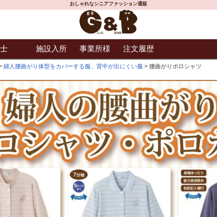
おしゃれなシニアファッション通販
士
施設入所
事業所様
注文履歴
婦人腰曲がり体型をカバーする服、背中が出にくい服
腰曲がりポロシャツ