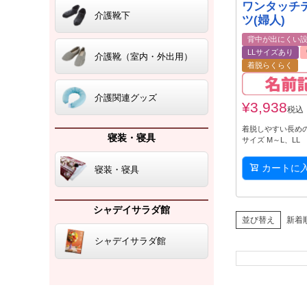
ワンタッチ
介護靴下
ツ(婦人)
背中が出にくい
LLサイズあり
介護靴（室内・外出用）
着脱らくらく
介護関連グッズ
¥
3,938
税込
着脱しやすい長めの
寝装・寝具
サイズ M～L、LL
カートに
寝装・寝具
シャデイサラダ館
並び替え
新着
シャデイサラダ館