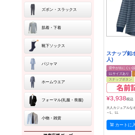
ズボン・スラックス
肌着・下着
靴下ソックス
スナップ釦
人)
パジャマ
背中が出にくい
LLサイズあり
スナップボタン
ホームウエア
¥
3,938
税込
フォーマル(礼服・喪服)
大人カジュアルなボ
～L、LL
小物・雑貨
カートに