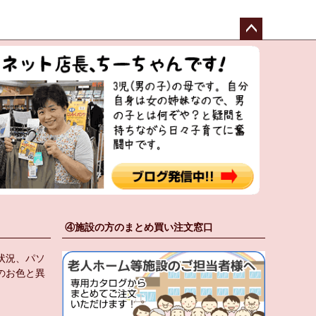
ペー
ジト
ップ
へ
④施設の方のまとめ買い注文窓口
状況、パソ
のお色と異