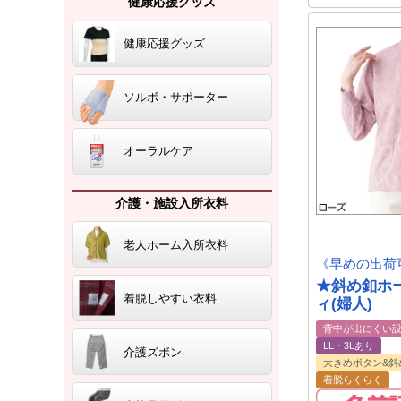
健康応援グッズ
健康応援グッズ
ソルボ・サポーター
オーラルケア
介護・施設入所衣料
老人ホーム入所衣料
《早めの出荷
★斜め釦ホ
着脱しやすい衣料
ィ(婦人)
背中が出にくい
LL・3Lあり
介護ズボン
大きめボタン&斜
着脱らくらく