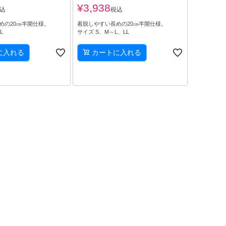
¥
3,938
込
税込
めの20㎝半開仕様。
着脱しやすい長めの20㎝半開仕様。
L
サイズ S、M～L、LL
に入れる
カートに入れる