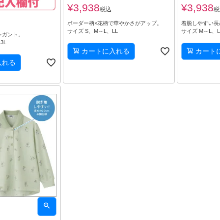
¥
3,938
¥
3,938
税込
税
ボーダー柄×花柄で華やかさがアップ。
着脱しやすい長
サイズ S、M～L、LL
サイズ M～L、L
レガント。
3L
カートに入れる
カート
入れる