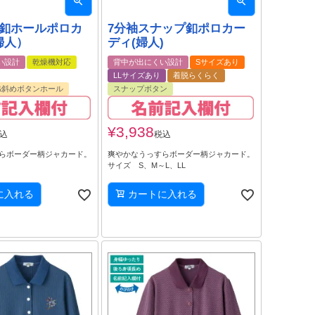
め釦ホールポロカ
7分袖スナップ釦ポロカー
婦人）
ディ(婦人)
い設計
乾燥機対応
背中が出にくい設計
Sサイズあり
LLサイズあり
着脱らくらく
&斜めボタンホール
スナップボタン
¥
3,938
込
税込
らボーダー柄ジャカード。
爽やかなうっすらボーダー柄ジャカード。
サイズ S、M～L、LL
に入れる
カートに入れる