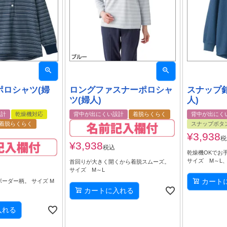
ポロシャツ(婦
ロングファスナーポロシャ
スナップ
ツ(婦人)
人)
設計
乾燥機対応
背中が出にくい設計
着脱らくらく
背中が出にく
着脱らくらく
スナップボタ
¥
3,938
税
¥
3,938
税込
乾燥機OKでお
サイズ M～L、
首回りが大きく開くから着脱スムーズ。
サイズ M～L
カート
ーダー柄。 サイズ M
カートに入れる
入れる