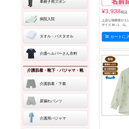
車椅子用ズボン
¥
3,938
税込
病院入院
上品な地模様がエ
サイズ M～L、LL、
タオル・バスタオル
カートに
介護ヘルパーさん衣料
介護肌着・靴下・パジャマ・靴
介護肌着・下着
尿漏れパンツ
介護用パジャマ