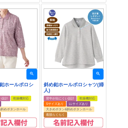
め釦ホールポロシ
斜め釦ホールポロシャツ(婦
)
人)
い設計
乾燥機対応
背中が出にくい設計
乾燥機対応
Sサイズあり
LLサイズあり
&斜めボタンホール
大きめボタン&斜めボタンホール
着脱らくらく