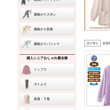
腰曲がりズボン
腰曲がり肌着
並び替え
新着
腰曲がりパジャマ
婦人シニアおしゃれ着全般
トップス
ボトムス
肌着・下着