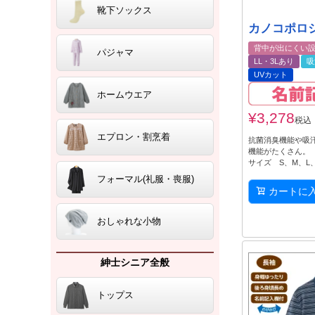
靴下ソックス
カノコポロシ
背中が出にくい
パジャマ
LL・3Lあり
吸
UVカット
ホームウエア
¥
3,278
税込
エプロン・割烹着
抗菌消臭機能や吸
機能がたくさん。
サイズ S、M、L、
フォーマル(礼服・喪服)
カートに
おしゃれな小物
紳士シニア全般
トップス