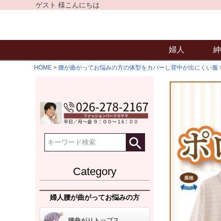
ゲスト 様こんにちは
婦人
紳
HOME
腰が曲がってお悩みの方の体型をカバーし背中が出にくい服
Category
婦人腰が曲がってお悩みの方
腰曲がりトップス