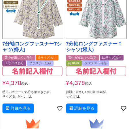
7分袖ロングファスナーTシ
7分袖ロングファスナーＴ
ャツ(婦人)
シャツ(婦人)
背中が出にくい設計
Sサイズあり
背中が出にくい設計
LLサイズあり
LLサイズあり
ファスナー仕様
綿100%
ファスナー仕様
¥
4,378
¥
4,378
税込
税込
明るいカラーで気分も華やぎます。
お肌にやさしい綿100％素材。
サイズ S、M～L、LL
サイズ LL
詳細を見る
詳細を見る