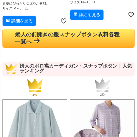
サイズ M～L、LL
春夏にぴったりな涼やか素材。
サイズ M～L、LL
詳細を見る
詳細を見る
婦人の前開きの服スナップボタン衣料各種
一覧へ
婦人のポロ襟カーディガン・スナップボタン｜人気
ランキング