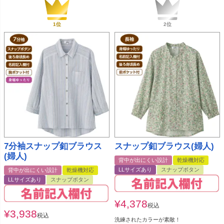
7分袖スナップ釦ブラウス
スナップ釦ブラウス(婦人)
(婦人)
背中が出にくい設計
乾燥機対応
LLサイズあり
スナップボタン
背中が出にくい設計
乾燥機対応
LLサイズあり
スナップボタン
¥
4,378
税込
¥
3,938
税込
洗練されたカラーが素敵！