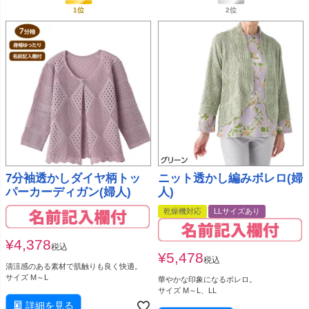
7分袖透かしダイヤ柄トッ
ニット透かし編みボレロ(婦
パーカーディガン(婦人)
人)
乾燥機対応
LLサイズあり
¥
4,378
税込
¥
5,478
税込
清涼感のある素材で肌触りも良く快適。
サイズ M～L
華やかな印象になるボレロ。
サイズ M～L、LL
詳細を見る