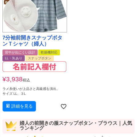
7分袖前開きスナップボタ
ンＴシャツ（婦人）
背中が出にくい設計
乾燥機対応
LL・3Lあり
スナップボタン
¥
3,938
税込
ラメ糸使いが上品さと高級感を演出。
サイズ LL、３L
詳細を見る
婦人の前開きの服スナップボタン・ブラウス｜人気
ランキング