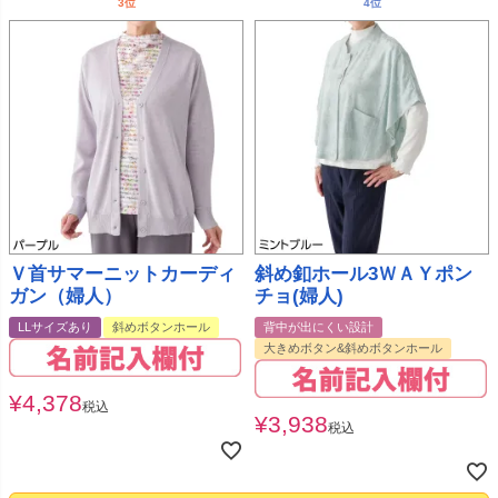
Ｖ首サマーニットカーディ
斜め釦ホール3ＷＡＹポン
ガン（婦人）
チョ(婦人)
LLサイズあり
斜めボタンホール
背中が出にくい設計
大きめボタン&斜めボタンホール
¥
4,378
税込
¥
3,938
税込