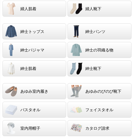
婦人肌着
婦人靴下
紳士トップス
紳士パンツ
紳士パジャマ
紳士の羽織る物
紳士肌着
紳士靴下
あゆみ室内履き
あゆみのびのび靴下
バスタオル
フェイスタオル
室内用帽子
カタログ請求