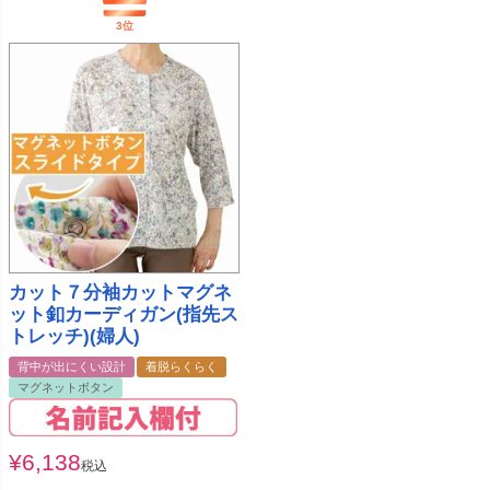
カット７分袖カットマグネ
ット釦カーディガン(指先ス
トレッチ)(婦人)
背中が出にくい設計
着脱らくらく
マグネットボタン
¥
6,138
税込