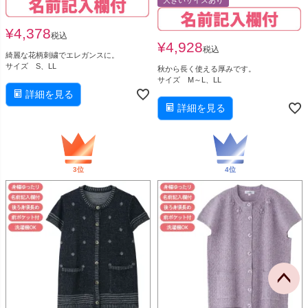
大きいサイズあり
¥
4,378
税込
¥
4,928
税込
綺麗な花柄刺繍でエレガンスに。
サイズ S、LL
秋から長く使える厚みです。
サイズ M～L、LL
詳細を見る
詳細を見る