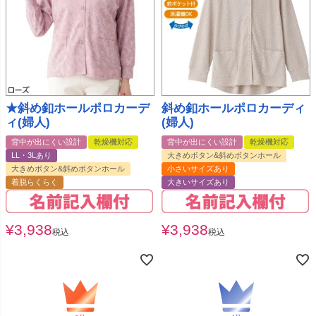
★斜め釦ホールポロカーデ
斜め釦ホールポロカーディ
ィ(婦人)
(婦人)
背中が出にくい設計
乾燥機対応
背中が出にくい設計
乾燥機対応
LL・3Lあり
大きめボタン&斜めボタンホール
大きめボタン&斜めボタンホール
小さいサイズあり
着脱らくらく
大きいサイズあり
¥
3,938
¥
3,938
税込
税込