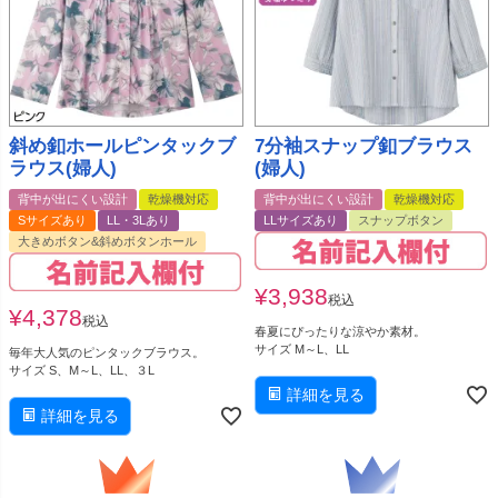
斜め釦ホールピンタックブ
7分袖スナップ釦ブラウス
ラウス(婦人)
(婦人)
背中が出にくい設計
乾燥機対応
背中が出にくい設計
乾燥機対応
Sサイズあり
LL・3Lあり
LLサイズあり
スナップボタン
大きめボタン&斜めボタンホール
¥
3,938
税込
¥
4,378
税込
春夏にぴったりな涼やか素材。
サイズ M～L、LL
毎年大人気のピンタックブラウス。
サイズ S、M～L、LL、３L
詳細を見る
詳細を見る