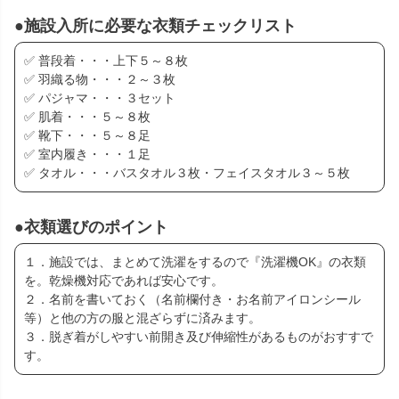
●施設入所に必要な衣類チェックリスト
✅ 普段着・・・上下５～８枚
✅ 羽織る物・・・２～３枚
✅ パジャマ・・・３セット
✅ 肌着・・・５～８枚
✅ 靴下・・・５～８足
✅ 室内履き・・・１足
✅ タオル・・・バスタオル３枚・フェイスタオル３～５枚
●衣類選びのポイント
１．施設では、まとめて洗濯をするので『洗濯機OK』の衣類
を。乾燥機対応であれば安心です。
２．名前を書いておく（名前欄付き・お名前アイロンシール
等）と他の方の服と混ざらずに済みます。
３．脱ぎ着がしやすい前開き及び伸縮性があるものがおすすで
す。