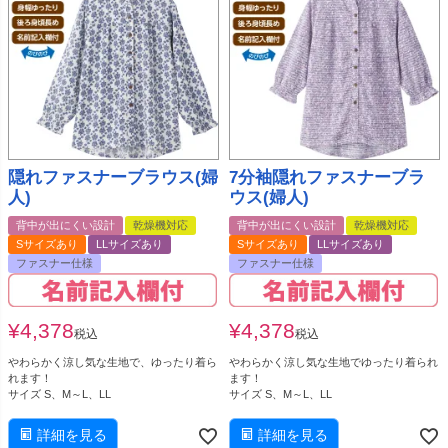
隠れファスナーブラウス(婦
7分袖隠れファスナーブラ
人)
ウス(婦人)
背中が出にくい設計
乾燥機対応
背中が出にくい設計
乾燥機対応
Sサイズあり
LLサイズあり
Sサイズあり
LLサイズあり
ファスナー仕様
ファスナー仕様
¥
4,378
¥
4,378
税込
税込
やわらかく涼し気な生地で、ゆったり着ら
やわらかく涼し気な生地でゆったり着られ
れます！
ます！
サイズ S、M～L、LL
サイズ S、M～L、LL
詳細を見る
詳細を見る