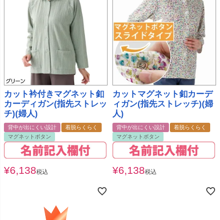
カット衿付きマグネット釦
カットマグネット釦カーデ
カーディガン(指先ストレッ
ィガン(指先ストレッチ)(婦
チ)(婦人)
人)
背中が出にくい設計
着脱らくらく
背中が出にくい設計
着脱らくらく
マグネットボタン
マグネットボタン
¥
6,138
¥
6,138
税込
税込