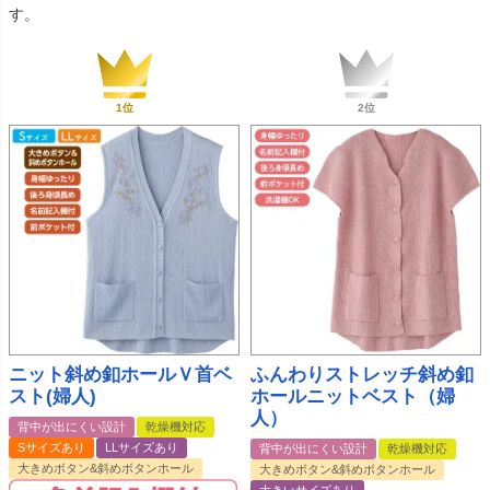
す。
ニット斜め釦ホールＶ首ベ
ふんわりストレッチ斜め釦
スト(婦人)
ホールニットベスト（婦
人）
背中が出にくい設計
乾燥機対応
Sサイズあり
LLサイズあり
背中が出にくい設計
乾燥機対応
大きめボタン&斜めボタンホール
大きめボタン&斜めボタンホール