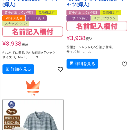
(婦人)
ャツ(婦人)
背中が出にくい設計
乾燥機対応
背中が出にくい設計
乾燥機対応
Sサイズあり
LL・3Lあり
LLサイズあり
スナップボタン
スナップボタン
¥
3,938
税込
¥
3,938
税込
前開きTシャツから5分袖が登場。
サイズ M～L、LL
かぶらずに着脱できる前開きTシャツ！
サイズ S、M～L、LL、３L
詳細を見る
詳細を見る