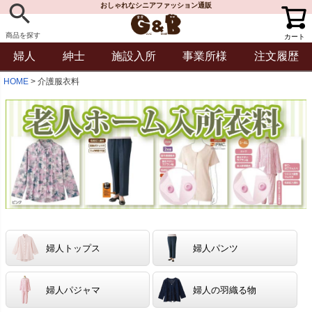
おしゃれなシニアファッション通販
商品を探す
カート
婦人
紳士
施設入所
事業所様
注文履歴
HOME
介護服衣料
婦人トップス
婦人パンツ
婦人パジャマ
婦人の羽織る物