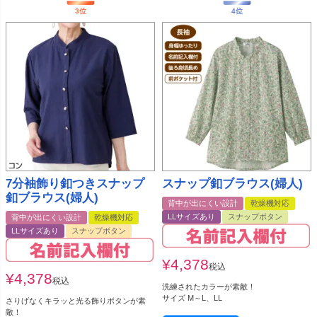
7分袖飾り釦つきスナップ
スナップ釦ブラウス(婦人)
釦ブラウス(婦人)
背中が出にくい設計
乾燥機対応
LLサイズあり
スナップボタン
背中が出にくい設計
乾燥機対応
LLサイズあり
スナップボタン
¥
4,378
税込
¥
4,378
税込
洗練されたカラーが素敵！
サイズ M～L、LL
さりげなくキラッと光る飾りボタンが素
敵！