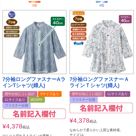
7分袖ロングファスナーAラ
7分袖ロングファスナーＡ
インTシャツ(婦人)
ラインＴシャツ(婦人)
背中が出にくい設計
Sサイズあり
背中が出にくい設計
LLサイズあり
LLサイズあり
綿100%
ファスナー仕様
ファスナー仕様
¥
4,378
税込
¥
4,378
税込
なめらかで柔らかい上質な素材感。
サイズ LL
ひらりと揺れるＡラインが素敵！