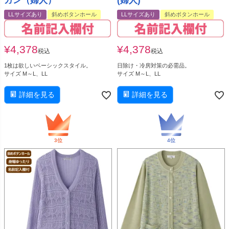
ガン（婦人）
(婦人)
LLサイズあり
斜めボタンホール
LLサイズあり
斜めボタンホール
¥
4,378
¥
4,378
税込
税込
1枚は欲しいベーシックスタイル。
日除け・冷房対策の必需品。
サイズ M～L、LL
サイズ M～L、LL
詳細を見る
詳細を見る