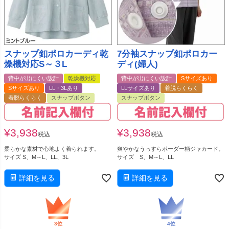
スナップ釦ポロカーディ乾
7分袖スナップ釦ポロカー
燥機対応S～３L
ディ(婦人)
背中が出にくい設計
乾燥機対応
背中が出にくい設計
Sサイズあり
Sサイズあり
LL・3Lあり
LLサイズあり
着脱らくらく
着脱らくらく
スナップボタン
スナップボタン
¥
3,938
¥
3,938
税込
税込
柔らかな素材で心地よく着られます。
爽やかなうっすらボーダー柄ジャカード。
サイズ S、M～L、LL、3L
サイズ S、M～L、LL
詳細を見る
詳細を見る