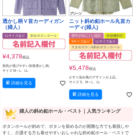
透かし柄Ｖ首カーディガン
ニット斜め釦ホール丸首カ
（婦人）
ーディ(婦人)
LLサイズあり
斜めボタンホール
背中が出にくい設計
乾燥機対応
Sサイズあり
LLサイズあり
大きめボタン&斜めボタンホール
¥
4,378
税込
熱気が逃げやすい前後透かし柄。
¥
5,478
税込
サイズ M～L、LL
かすり染め風のデザインが上品。
サイズ S、M～L、LL
詳細を見る
詳細を見る
婦人の斜め釦ホール・ベスト｜人気ランキング
ボタンホールが斜めで、ボタンを留めるのが困難な方でも着脱しや
すく、介護する方も着せやすいおしゃれな斜め釦ホール・ベストで