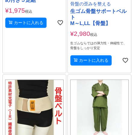
め付き５足組
骨盤の歪みを整える
¥
1,975
生ゴム骨盤サポートベル
税込
ト
カートに入れる
M～L,LL【骨盤】
¥
2,980
税込
生ゴムならではの弾力性・伸縮性で、
骨盤をしっかり安定
カートに入れる