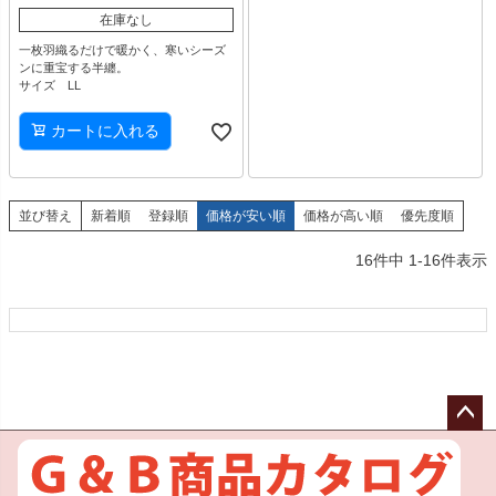
在庫なし
一枚羽織るだけで暖かく、寒いシーズ
ンに重宝する半纏。
サイズ LL
カートに入れる
並び替え
新着順
登録順
価格が安い順
価格が高い順
優先度順
16
件中
1
-
16
件表示
ペー
ジト
ップ