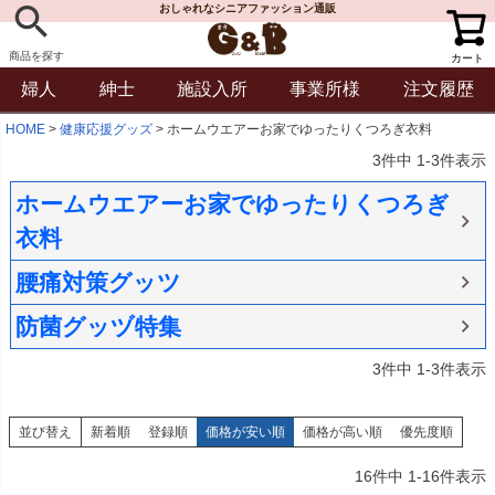
おしゃれなシニアファッション通販
商品を探す
カート
婦人
紳士
施設入所
事業所様
注文履歴
HOME
健康応援グッズ
ホームウエアーお家でゆったりくつろぎ衣料
3
件中
1
-
3
件表示
ホームウエアーお家でゆったりくつろぎ
衣料
腰痛対策グッツ
防菌グッヅ特集
3
件中
1
-
3
件表示
並び替え
新着順
登録順
価格が安い順
価格が高い順
優先度順
16
件中
1
-
16
件表示