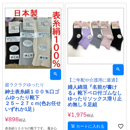
【ご年配や介護用に最適】
超ラクラクゆったり
婦人綿混『名前が書け
紳士表糸絹１００％口ゴ
る』靴下ベロ付ゴムなし
ムゆったり靴下
ゆったりソックス滑り止
２５～２７ｃｍ(色お任せ
め無し５足組
いずれか1足）
¥
1,975
税込
¥
898
税込
カートに入れる
表糸絹１００％の靴下です。 履き心