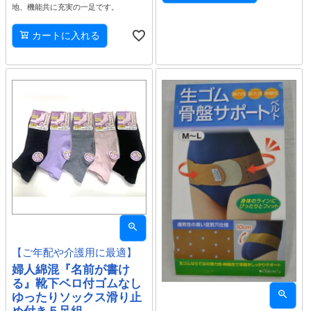
地、機能共に充実の一足です。
カートに入れる
【ご年配や介護用に最適】
婦人綿混『名前が書け
る』靴下ベロ付ゴムなし
ゆったりソックス滑り止