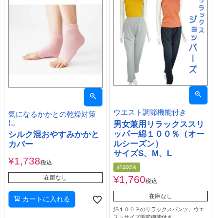
ウエスト調節機能付き
気になるかかとの乾燥対策
に
男女兼用リラックススリ
ッパー綿１００％（オー
シルク混おやすみかかと
ルシーズン）
カバー
サイズS、M、L
¥
1,738
税込
綿100%
¥
1,760
在庫なし
税込
在庫なし
カートに入れる
綿１００％のリラックスパンツ。ウエ
ストサイズ調節機能付き。