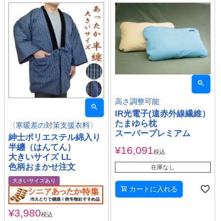
高さ調整可能
IR光電子(遠赤外線繊維）
たまゆら枕
〈寒暖差の対策支援衣料〉
スーパープレミアム
紳士ポリエステル綿入り
半纏（はんてん）
¥
16,091
税込
大きいサイズ LL
色柄おまかせ注文
在庫なし
大きいサイズあり
カートに入れる
¥
3,980
税込