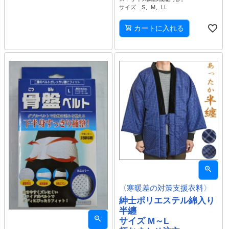
サイズ S、M、LL
カートに入れる
〈寒暖差の対策支援衣料〉
紳士ポリエステル綿入り
半纏
サイズ M～L