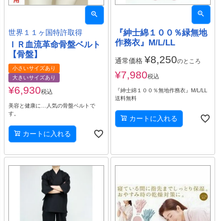
『紳士綿１００％緑無地
世界１１ヶ国特許取得
作務衣』M/L/LL
ＩＲ血流革命骨盤ベルト
【骨盤】
¥
8,250
通常価格
のところ
小さいサイズあり
¥
7,980
税込
大きいサイズあり
¥
6,930
『紳士綿１００％無地作務衣』M/L/LL
税込
送料無料
美容と健康に…人気の骨盤ベルトで
す。
カートに入れる
カートに入れる