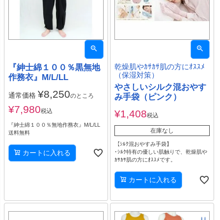
『紳士綿１００％黒無地
乾燥肌やｶｻｶｻ肌の方にｵｽｽﾒ
（保湿対策）
作務衣』M/L/LL
やさしいシルク混おやす
¥
8,250
通常価格
のところ
み手袋（ピンク）
¥
7,980
税込
¥
1,408
税込
『紳士綿１００％無地作務衣』M/L/LL
在庫なし
送料無料
【ｼﾙｸ混おやすみ手袋】
カートに入れる
･ｼﾙｸ特有の優しい肌触りで、乾燥肌や
ｶｻｶｻ肌の方にｵｽｽﾒです。
カートに入れる