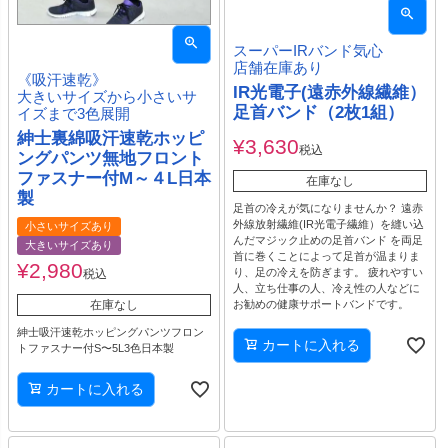
スーパーIRバンド気心
店舗在庫あり
《吸汗速乾》
IR光電子(遠赤外線繊維）
大きいサイズから小さいサ
足首バンド（2枚1組）
イズまで3色展開
紳士裏綿吸汗速乾ホッピ
¥
3,630
税込
ングパンツ無地フロント
ファスナー付М～４L日本
在庫なし
製
足首の冷えが気になりませんか？ 遠赤
外線放射繊維(IR光電子繊維）を縫い込
小さいサイズあり
んだマジック止めの足首バンド を両足
大きいサイズあり
首に巻くことによって足首が温まりま
¥
2,980
り、足の冷えを防ぎます。 疲れやすい
税込
人、立ち仕事の人、冷え性の人などに
在庫なし
お勧めの健康サポートバンドです。
紳士吸汗速乾ホッピングパンツフロン
カートに入れる
トファスナー付S〜5L3色日本製
カートに入れる