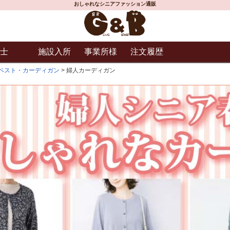
おしゃれなシニアファッション通販
士
施設入所
事業所様
注文履歴
ベスト・カーディガン
婦人カーディガン