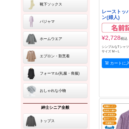
靴下ソックス
レーストッ
ン(婦人)
パジャマ
¥
2,728
税込
ホームウエア
シンプルなTシャ
サイズ M～L
エプロン・割烹着
カートに
フォーマル(礼服・喪服)
おしゃれな小物
紳士シニア全般
トップス