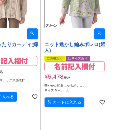
ったりカーディ(婦
ニット透かし編みボレロ(婦
人)
乾燥機対応
LLサイズあり
込
¥
5,478
税込
リラックス感抜群
華やかな印象になるボレロ。
サイズ M～L、LL
に入れる
カートに入れる