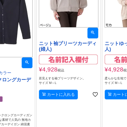
ニット袖プリーツカーディ
ニットゆ
(婦人)
人)
¥
4,928
¥
4,928
税込
税
カラー
若見えする袖プリーツデザイン。
柔らかな生地で
クロングカーデ
サイズ M～L
サイズ M～L
カートに入れる
カート
り
ックロングカーディガン
らかな素材で人気の 無地カ
グカーデイガン 綿混素