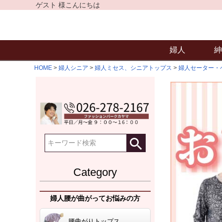
ゲスト 様こんにちは
婦人
紳
HOME
婦人シニア
婦人ミセス、シニアトップス
婦人セーター・
Category
婦人腰が曲がってお悩みの方
腰曲がりトップス