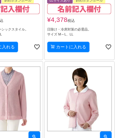
斜めボタンホール
LLサイズあり
斜めボタンホール
¥
4,378
込
税込
ーシックスタイル。
日除け・冷房対策の必需品。
L
サイズ M～L、LL
に入れる
カートに入れる