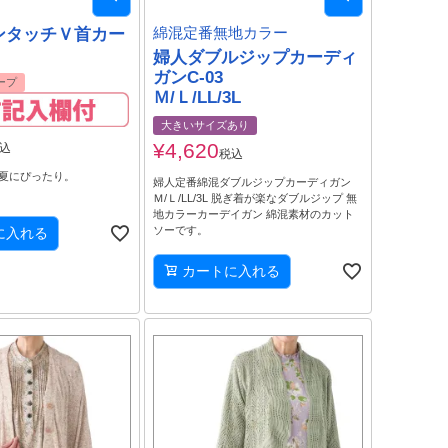
ンタッチＶ首カー
綿混定番無地カラー
)
婦人ダブルジップカーディ
ガンC-03
ープ
Ｍ/Ｌ/LL/3L
大きいサイズあり
¥
4,620
込
税込
夏にぴったり。
婦人定番綿混ダブルジップカーディガン
Ｍ/Ｌ/LL/3L 脱ぎ着が楽なダブルジップ 無
地カラーカーデイガン 綿混素材のカット
ソーです。
に入れる
カートに入れる