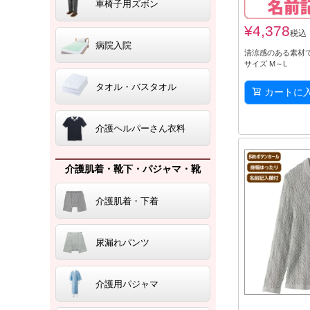
車椅子用ズボン
¥
4,378
税込
病院入院
清涼感のある素材
サイズ M～L
タオル・バスタオル
カートに
介護ヘルパーさん衣料
介護肌着・靴下・パジャマ・靴
介護肌着・下着
尿漏れパンツ
介護用パジャマ