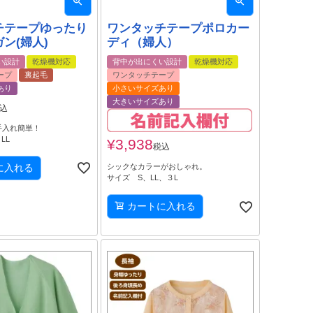
チテープゆったり
ワンタッチテープポロカー
ン(婦人)
ディ（婦人）
い設計
乾燥機対応
背中が出にくい設計
乾燥機対応
ープ
裏起毛
ワンタッチテープ
あり
小さいサイズあり
大きいサイズあり
込
手入れ簡単！
LL
¥
3,938
税込
に入れる
シックなカラーがおしゃれ。
サイズ S、LL、３L
カートに入れる