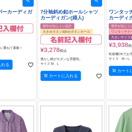
パーカーディガ
7分袖斜め釦ホールシャツ
ワンタッ
カーディガン(婦人)
カーディガ
背中が出にくい設計
背中が出にく
大きめボタン&斜めボタンホール
ワンタッチテ
大きいサイズ
¥
3,938
税
ツに重ねて素敵！
¥
3,278
税込
乾燥機OKでお
サイズ M～L、
透かし柄がモダンな雰囲気。
サイズ M、L
入れる
カート
カートに入れる