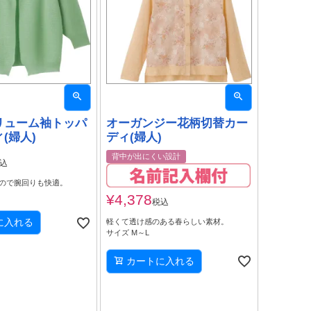
リューム袖トッパ
オーガンジー花柄切替カー
(婦人)
ディ(婦人)
背中が出にくい設計
込
ので腕回りも快適。
¥
4,378
税込
に入れる
軽くて透け感のある春らしい素材。
サイズ M～L
カートに入れる