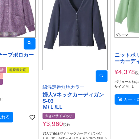
テープポロカー
ニットボ
ーカーディ
設計
乾燥機対応
¥
4,378
税
プ
り
ボリューム袖な
サイズ M、L
綿混定番無地カラー
婦人Vネックカーディガン
カート
敵！
S-03
Ｍ/Ｌ/LL
大きいサイズあり
入れる
¥
3,960
税込
婦人定番綿混ＶネックカーディガンＭ/
Ｌ/LL 首元がすっきり見えるＶ首の 無地カ