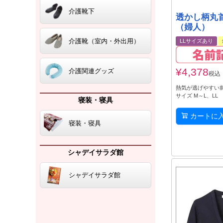
介護靴下
透かし柄丸
（婦人）
介護靴（室内・外出用）
LLサイズあり
¥
4,378
介護関連グッズ
税込
熱気が逃げやすい
サイズ M～L、LL
寝装・寝具
カートに
寝装・寝具
シャデイサラダ館
シャデイサラダ館