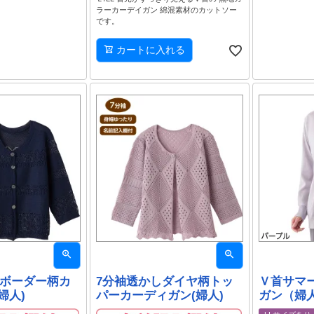
ラーカーデイガン 綿混素材のカットソー
です。
カートに入れる
しボーダー柄カ
7分袖透かしダイヤ柄トッ
Ｖ首サマ
婦人)
パーカーディガン(婦人)
ガン（婦