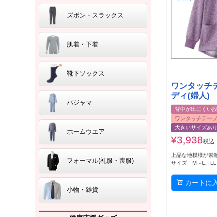
ズボン・スラックス
肌着・下着
靴下ソックス
ワンタッチ
ディ(婦人)
パジャマ
背中が出にくい
ワンタッチテー
大きいサイズあ
ホームウエア
¥
3,938
税込
上品な地模様が素
フォーマル(礼服・喪服)
サイズ M～L、LL
カートに
小物・雑貨