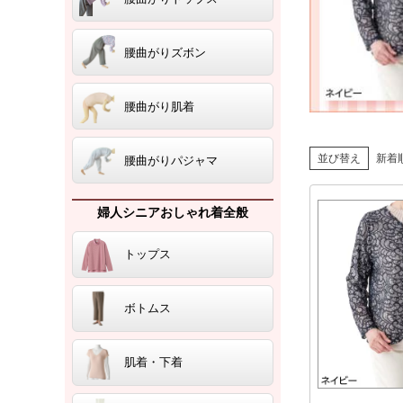
腰曲がりズボン
腰曲がり肌着
並び替え
新着
腰曲がりパジャマ
婦人シニアおしゃれ着全般
トップス
ボトムス
肌着・下着