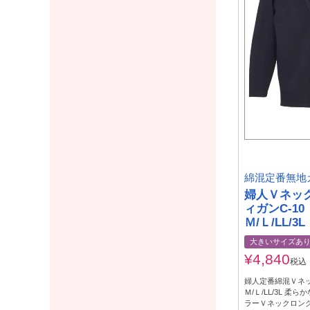
綿混定番無地
婦人Ｖネッ
ィガンC-10
Ｍ/Ｌ/LL/3L
大きいサイズあ
¥
4,840
税込
婦人定番綿混Ｖネ
Ｍ/Ｌ/LL/3L 柔
ラーＶネックロン