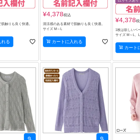
LLサイズあり
¥
4,378
税込
¥
4,378
税
で肌触りも良く快適。
清涼感のある素材で肌触りも良く快適。
サイズ M～L
1枚は欲しいベ
サイズ M～L、L
入れる
カートに入れる
カート