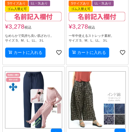
Sサイズあり
LL・3Lあり
Sサイズあり
LL・3Lあり
ゴム入替え可
ゴム入替え可
¥
3,278
¥
3,278
税込
税込
なめらかで気持ち良い肌ざわり。
一年中使えるストレッチ素材。
サイズ S、M、L、LL、３L
サイズ S、M、L、LL、３L
カートに入れる
カートに入れる