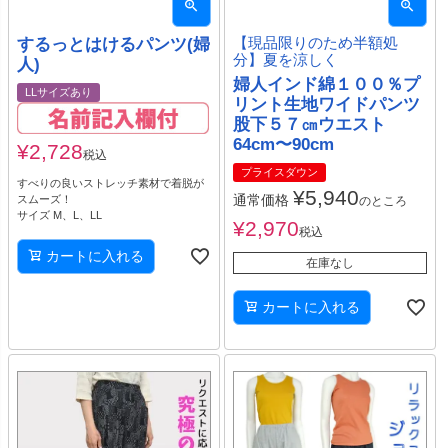
するっとはけるパンツ(婦
【現品限りのため半額処
分】夏を涼しく
人)
婦人インド綿１００％プ
LLサイズあり
リント生地ワイドパンツ
股下５７㎝ウエスト
64cm〜90cm
¥
2,728
税込
プライスダウン
すべりの良いストレッチ素材で着脱が
¥
5,940
通常価格
スムーズ！
のところ
サイズ M、L、LL
¥
2,970
税込
カートに入れる
在庫なし
カートに入れる