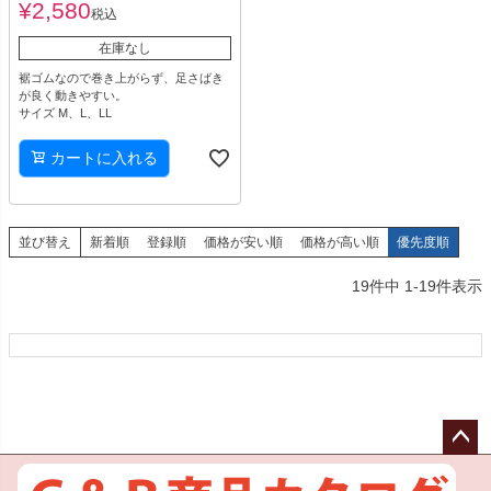
¥
2,580
税込
在庫なし
裾ゴムなので巻き上がらず、足さばき
が良く動きやすい。
サイズ M、L、LL
カートに入れる
並び替え
新着順
登録順
価格が安い順
価格が高い順
優先度順
19
件中
1
-
19
件表示
ペー
ジト