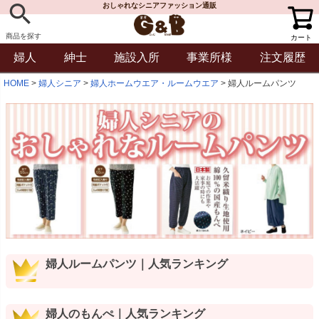
おしゃれなシニアファッション通販
商品を探す
カート
婦人
紳士
施設入所
事業所様
注文履歴
HOME
婦人シニア
婦人ホームウエア・ルームウエア
婦人ルームパンツ
婦人ルームパンツ｜人気ランキング
婦人のもんぺ｜人気ランキング