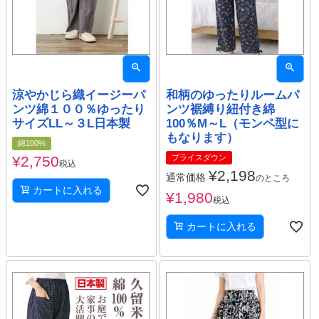
涼やかじら織イージーパ
和柄のゆったりルームパ
ンツ綿１００％ゆったり
ンツ裾縛り紐付き綿
サイズLL～３L日本製
100％M～L（モンペ型に
もなります）
綿100%
¥
2,750
プライスダウン
税込
¥
2,198
通常価格
のところ
カートに入れる
¥
1,980
税込
カートに入れる