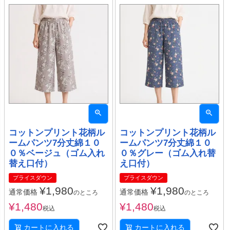
コットンプリント花柄ル
コットンプリント花柄ル
ームパンツ7分丈綿１０
ームパンツ7分丈綿１０
０％ベージュ（ゴム入れ
０％グレー（ゴム入れ替
替え口付）
え口付）
プライスダウン
プライスダウン
¥
1,980
¥
1,980
通常価格
通常価格
のところ
のところ
¥
1,480
¥
1,480
税込
税込
カートに入れる
カートに入れる