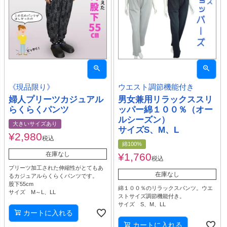
《現品限り》
ウエスト調節機能付き
婦人プリーツカジュアル
男女兼用リラックススリ
らくらくパンツ
ッパー綿１００％（オー
ルシーズン）
大きいサイズあり
サイズS、M、L
¥
2,980
税込
綿100%
在庫なし
¥
1,760
税込
プリーツ加工された伸縮性がとてもあ
在庫なし
るカジュアルらくらくパンツです。
股下55cm
綿１００％のリラックスパンツ。ウエ
サイズ M～L、LL
ストサイズ調節機能付き。
サイズ S、M、LL
カートに入れる
カートに入れる