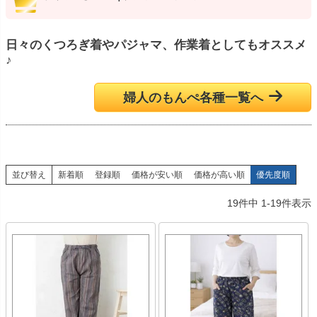
日々のくつろぎ着やパジャマ、作業着としてもオススメ
♪
婦人のもんぺ各種一覧へ
並び替え
新着順
登録順
価格が安い順
価格が高い順
優先度順
19
件中
1
-
19
件表示