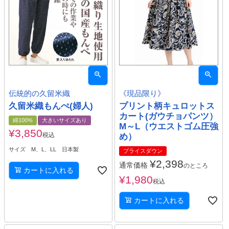
伝統的の久留米織
《現品限り》
久留米織もんぺ(婦人)
プリント柄キュロットス
カート(ガウチョパンツ）
綿100%
大きいサイズあり
M～L（ウエストゴム圧強
¥
3,850
税込
め）
サイズ M、L、LL 日本製
プライスダウン
¥
2,398
通常価格
のところ
カートに入れる
¥
1,980
税込
カートに入れる