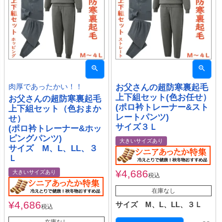
肉厚であったかい！！
お父さんの超防寒裏起毛
上下組セット(色お任せ）
お父さんの超防寒裏起毛
(ポロ衿トレーナー&スト
上下組セット（色おまか
レートパンツ)
せ）
サイズ３Ｌ
(ポロ衿トレーナー&ホッ
ピングパンツ)
大きいサイズあり
サイズ M、L、LL、３
Ｌ
¥
4,686
大きいサイズあり
税込
在庫なし
¥
4,686
サイズ M、L、LL、３Ｌ
税込
在庫なし