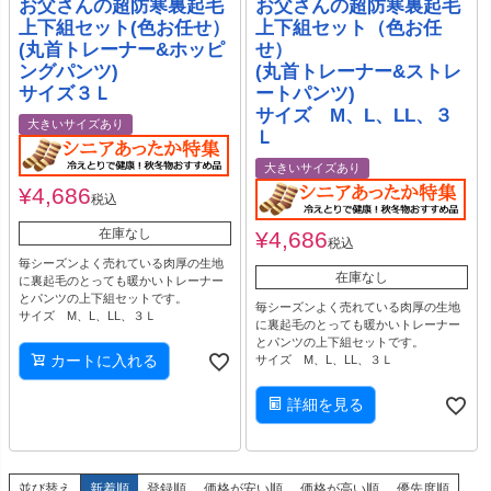
お父さんの超防寒裏起毛
お父さんの超防寒裏起毛
上下組セット(色お任せ）
上下組セット（色お任
(丸首トレーナー&ホッピ
せ）
ングパンツ)
(丸首トレーナー&ストレ
サイズ３Ｌ
ートパンツ)
サイズ M、L、LL、３
大きいサイズあり
Ｌ
大きいサイズあり
¥
4,686
税込
在庫なし
¥
4,686
税込
毎シーズンよく売れている肉厚の生地
在庫なし
に裏起毛のとっても暖かいトレーナー
とパンツの上下組セットです。
毎シーズンよく売れている肉厚の生地
サイズ M、L、LL、３Ｌ
に裏起毛のとっても暖かいトレーナー
とパンツの上下組セットです。
カートに入れる
サイズ M、L、LL、３Ｌ
詳細を見る
並び替え
新着順
登録順
価格が安い順
価格が高い順
優先度順