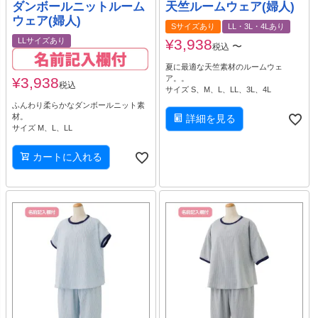
ダンボールニットルーム
天竺ルームウェア(婦人)
ウェア(婦人)
Sサイズあり
LL・3L・4Lあり
LLサイズあり
¥
3,938
〜
税込
夏に最適な天竺素材のルームウェ
ア。。
¥
3,938
税込
サイズ S、M、L、LL、3L、4L
ふんわり柔らかなダンボールニット素
材。
詳細を見る
サイズ M、L、LL
カートに入れる