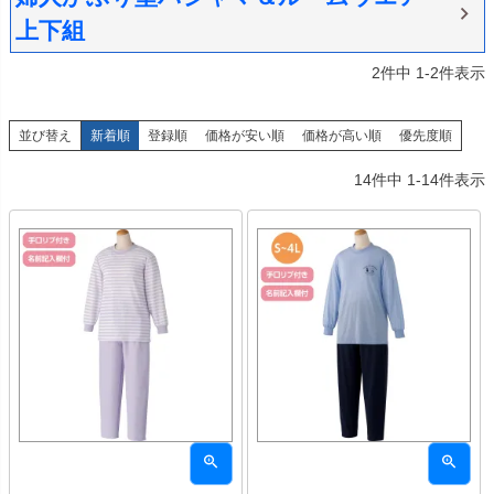
上下組
2
件中
1
-
2
件表示
並び替え
新着順
登録順
価格が安い順
価格が高い順
優先度順
14
件中
1
-
14
件表示