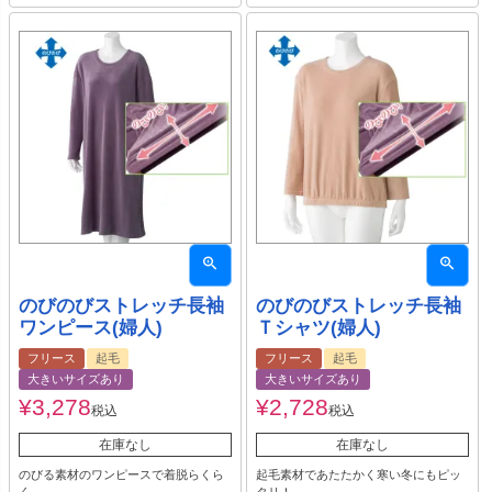
のびのびストレッチ長袖
のびのびストレッチ長袖
ワンピース(婦人)
Ｔシャツ(婦人)
フリース
起毛
フリース
起毛
大きいサイズあり
大きいサイズあり
¥
3,278
¥
2,728
税込
税込
在庫なし
在庫なし
のびる素材のワンピースで着脱らくら
起毛素材であたたかく寒い冬にもピッ