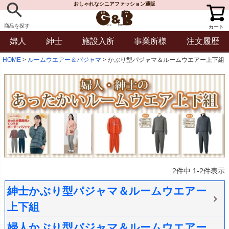
おしゃれなシニアファッション通販
商品を探す
カート
婦人
紳士
施設入所
事業所様
注文履歴
HOME
ルームウエアー＆パジャマ
かぶり型パジャマ＆ルームウエアー上下組
2
件中
1
-
2
件表示
紳士かぶり型パジャマ＆ルームウエアー
上下組
婦人かぶり型パジャマ＆ルームウエアー