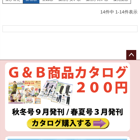
14
件中
1
-
14
件表示
ペー
ジト
ップ
へ