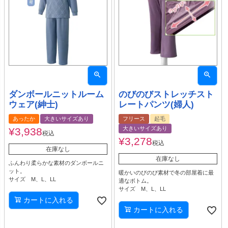
ダンボールニットルーム
のびのびストレッチスト
ウェア(紳士)
レートパンツ(婦人)
あったか
大きいサイズあり
フリース
起毛
大きいサイズあり
¥
3,938
税込
¥
3,278
税込
在庫なし
在庫なし
ふんわり柔らかな素材のダンボールニ
ット。
暖かいのびのび素材で冬の部屋着に最
サイズ M、L、LL
適なボトム。
サイズ M、L、LL
カートに入れる
カートに入れる