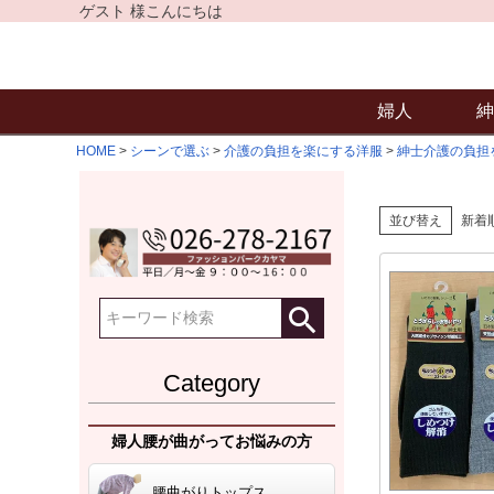
ゲスト 様こんにちは
婦人
紳
HOME
シーンで選ぶ
介護の負担を楽にする洋服
紳士介護の負担
並び替え
新着
Category
婦人腰が曲がってお悩みの方
腰曲がりトップス