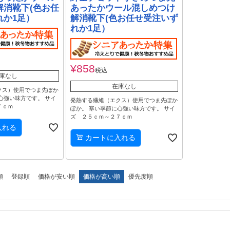
解消靴下(色お任
あったかウール混しめつけ
れか1足）
解消靴下(色お任せ受注いず
れか1足）
¥
858
税込
庫なし
在庫なし
クス）使用でつま先ぽか
心強い味方です。 サイ
発熱する繊維（エクス）使用でつま先ぽか
７ｃｍ
ぽか。 寒い季節に心強い味方です。 サイ
ズ ２５ｃｍ～２７ｃｍ
入れる
カートに入れる
順
登録順
価格が安い順
価格が高い順
優先度順