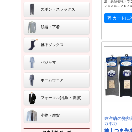
混・裏起毛靴下で
２４ｃｍ～２６ｃ
ズボン・スラックス
カートに
肌着・下着
靴下ソックス
パジャマ
ホームウエア
フォーマル(礼服・喪服)
小物・雑貨
東洋紡の発熱
カホカ
紳士つま先