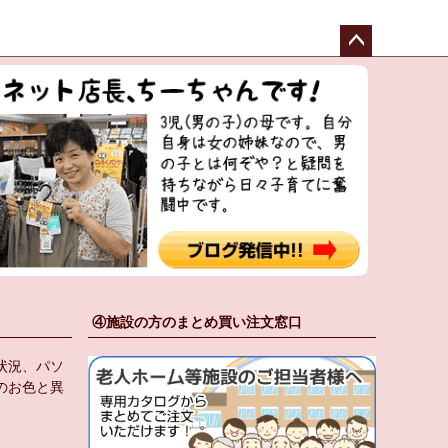
ペー
ジト
ップ
へ
④施設の方のまとめ買い注文窓口
状況、パソ
のお色と異