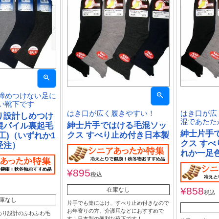
締めつけない足に
い靴下です
はき口が広く履きやすい！
はき口が広
り設計しめつけ
混であたた
紳士片手ではける毛混ソッ
混パイル裏起毛
紳士片手
クス すべり止め付き日本製
工)（いずれか1
クス すべ
受注）
れか一足
¥
895
税込
¥
858
在庫なし
税込
庫なし
片手でも楽にはけ、すべり止め付きなので
お年寄りの方、介護用などにおすすめで
わり設計のふわふわ毛
す！日本製の便利な靴下です！