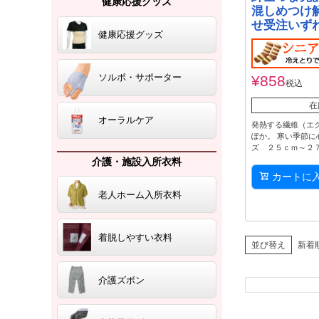
健康応援グッズ
混しめつけ
せ受注いず
健康応援グッズ
ソルボ・サポーター
¥
858
税込
在
オーラルケア
発熱する繊維（エ
ぽか。 寒い季節に
ズ ２５ｃｍ～２
介護・施設入所衣料
カートに
老人ホーム入所衣料
着脱しやすい衣料
並び替え
新着
介護ズボン