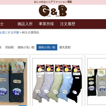
おしゃれなシニアファッション通販
士
施設入所
事業所様
注文履歴
を楽にする洋服
紳士介護用品
順
登録順
価格が安い順
価格が高い順
優先度順