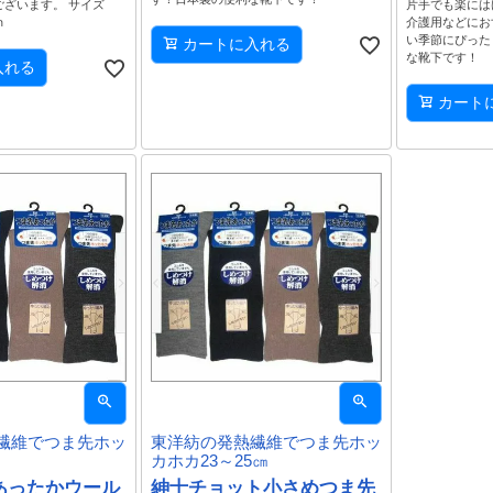
片手でも楽には
ございます。 サイズ
介護用などにお
ｍ
い季節にぴった
カートに入れる
な靴下です！
入れる
カート
繊維でつま先ホッ
東洋紡の発熱繊維でつま先ホッ
カホカ23～25㎝
あったかウール
紳士チョット小さめつま先