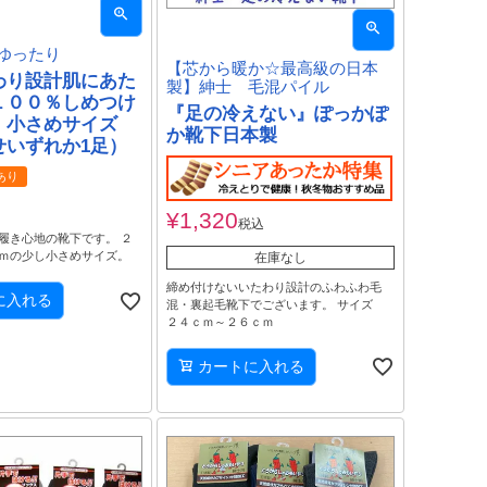
ゆったり
【芯から暖か☆最高級の日本
わり設計肌にあた
製】紳士 毛混パイル
１００％しめつけ
『足の冷えない』ぽっかぽ
 小さめサイズ
か靴下日本製
せいずれか1足）
あり
¥
1,320
税込
履き心地の靴下です。 ２
ｍの少し小さめサイズ。
在庫なし
締め付けないいたわり設計のふわふわ毛
に入れる
混・裏起毛靴下でございます。 サイズ
２４ｃｍ～２６ｃｍ
カートに入れる