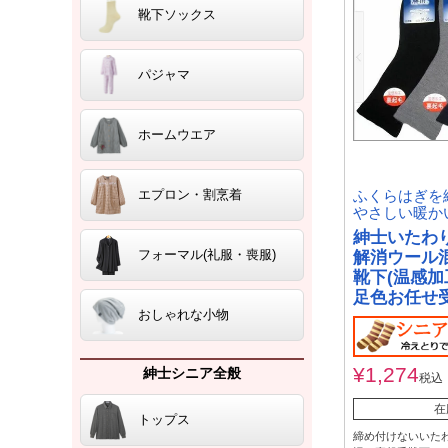
靴下ソックス
パジャマ
ホームウエア
エプロン・割烹着
ふくらはぎを
やさしい暖か
紳士いたわ
フォーマル(礼服・喪服)
解消ウール
靴下(温感加
足色お任せ
おしゃれな小物
¥
1,274
紳士シニア全般
税込
在
トップス
締め付けないいた