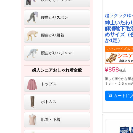
超ラクラクゆ
腰曲がりズボン
紳士いたわ
解消靴下毛
めサイズ（
腰曲がり肌着
か1足）
小さいサイズあ
腰曲がりパジャマ
¥
858
婦人シニアおしゃれ着全般
税込
優しく爽やかな履
３ｃｍ～２５ｃｍ
トップス
カートに
ボトムス
肌着・下着