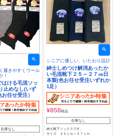
シニアに優しい、いたわり設計
紳士しめつけ解消あったか
く履きやすくウール
い毛混靴下２５～２７㎝日
か！
本製(色お任せ受注いずれか
ではける毛混ソッ
1足）
り止めなし(いず
色お任せ受注）
¥
858
税込
在庫なし
紳士靴下ソックスです。
在庫なし
サイズ ２５ｃｍ～２７ｃｍ