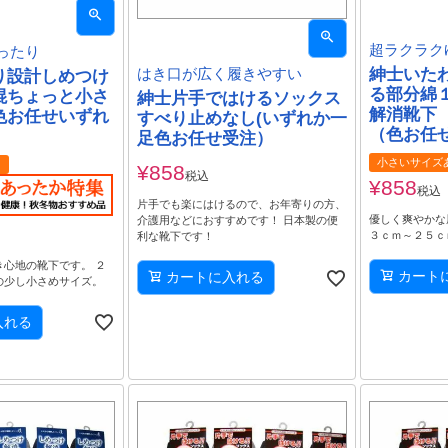
超ラクラク
ったり
紳士いた
はき口が広く履きやすい
り設計しめつけ
る部分綿
混ちょっと小さ
紳士片手ではけるソックス
解消靴下
色お任せいずれ
すべり止めなし(いずれか一
（色お任
足色お任せ受注）
小さいサイズ
り
¥
858
税込
¥
858
税込
片手でも楽にはけるので、お年寄りの方、
優しく爽やかな
介護用などにおすすめです！ 日本製の便
３ｃｍ～２５ｃ
利な靴下です！
き心地の靴下です。 ２
カート
カートに入れる
の少し小さめサイズ。
入れる