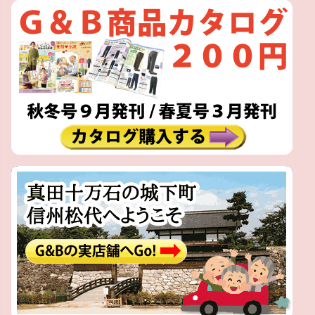
ペー
ジト
ップ
へ