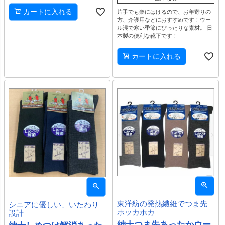
カートに入れる
片手でも楽にはけるので、お年寄りの
方、介護用などにおすすめです！ウー
ル混で寒い季節にぴったりな素材。 日
本製の便利な靴下です！
カートに入れる
東洋紡の発熱繊維でつま先
シニアに優しい、いたわり
ホッカホカ
設計
紳士つま先あったかウー