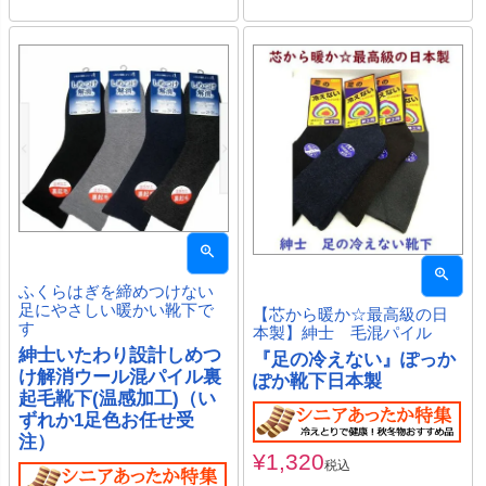
ふくらはぎを締めつけない
足にやさしい暖かい靴下で
【芯から暖か☆最高級の日
す
本製】紳士 毛混パイル
紳士いたわり設計しめつ
『足の冷えない』ぽっか
け解消ウール混パイル裏
ぽか靴下日本製
起毛靴下(温感加工)（い
ずれか1足色お任せ受
注）
¥
1,320
税込