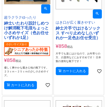
超ラクラクゆったり
はき口が広く履きやすい
紳士いたわり設計しめつ
け解消靴下毛混ちょっと
紳士片手ではけるソック
小さめサイズ（色お任せ
ス すべり止めなし(いず
いずれか1足）
れか一足色お任せ受注）
小さいサイズあり
¥
858
税込
片手でも楽にはけるので、お年寄りの
方、介護用などにおすすめです！ 日本
¥
858
税込
製の便利な靴下です！
優しく爽やかな履き心地の靴下です。
カートに入れる
２３ｃｍ～２５ｃｍの少し小さめサイ
ズ。
カートに入れる