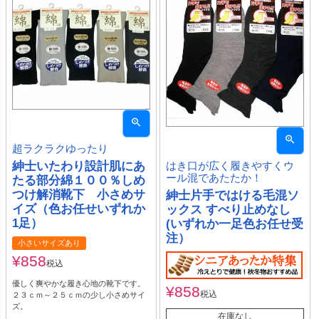
超ラクラクゆったり
紳士いたわり設計肌にあ
はき口が広く履きやすくウ
ール混であたたか！
たる部分綿１００％しめ
つけ解消靴下 小さめサ
紳士片手ではける毛混ソ
イズ（色お任せいずれか
ックス すべり止めなし
1足）
(いずれか一足色お任せ受
注）
小さいサイズあり
¥
858
税込
優しく爽やかな履き心地の靴下です。
¥
858
税込
２３ｃｍ～２５ｃｍの少し小さめサイ
ズ。
在庫なし