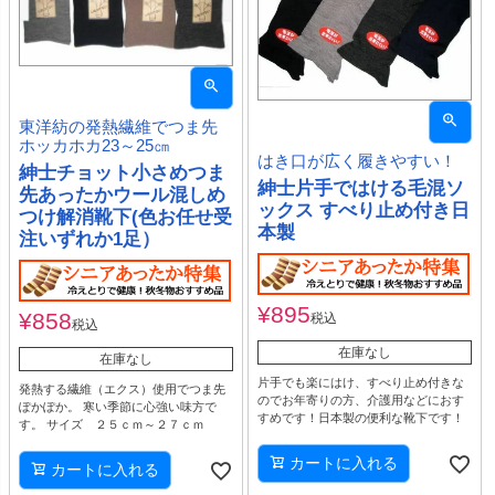
東洋紡の発熱繊維でつま先
ホッカホカ23～25㎝
はき口が広く履きやすい！
紳士チョット小さめつま
紳士片手ではける毛混ソ
先あったかウール混しめ
ックス すべり止め付き日
つけ解消靴下(色お任せ受
本製
注いずれか1足）
¥
895
¥
858
税込
税込
在庫なし
在庫なし
片手でも楽にはけ、すべり止め付きな
発熱する繊維（エクス）使用でつま先
のでお年寄りの方、介護用などにおす
ぽかぽか。 寒い季節に心強い味方で
すめです！日本製の便利な靴下です！
す。 サイズ ２５ｃｍ～２７ｃｍ
カートに入れる
カートに入れる