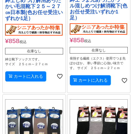
紳士しめつけ解消あった
ル混しめつけ解消靴下(色
かい毛混靴下２５～２７
お任せ受注いずれか1
㎝日本製(色お任せ受注い
足）
ずれか1足）
¥
858
¥
858
税込
税込
在庫なし
在庫なし
発熱する繊維（エクス）使用でつま先
紳士靴下ソックスです。
ぽかぽか。 寒い季節に心強い味方で
サイズ ２５ｃｍ～２７ｃｍ
す。 サイズ ２５ｃｍ～２７ｃｍ
カートに入れる
カートに入れる