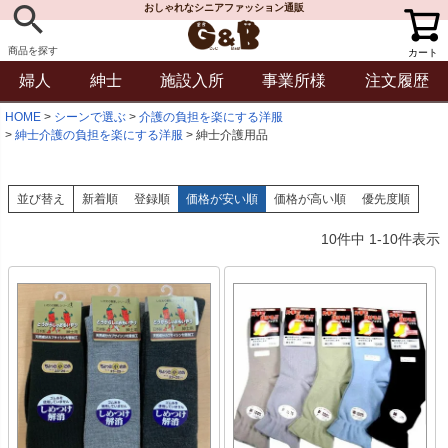
おしゃれなシニアファッション通販
商品を探す
カート
婦人
紳士
施設入所
事業所様
注文履歴
HOME
シーンで選ぶ
介護の負担を楽にする洋服
紳士介護の負担を楽にする洋服
紳士介護用品
並び替え
新着順
登録順
価格が安い順
価格が高い順
優先度順
10
件中
1
-
10
件表示