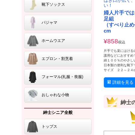
はき口が広く
靴下ソックス
い！
婦人片手では
足組
パジャマ
（すべり止め
cm
¥
858
ホームウエア
税込
片手でも楽にはける
護用などにおすすめ
エプロン・割烹着
綿１００％のやさし
日本製の便利な靴下
サイズ ２２～２４c
フォーマル(礼服・喪服)
詳細を見る
おしゃれな小物
紳士
紳士シニア全般
トップス