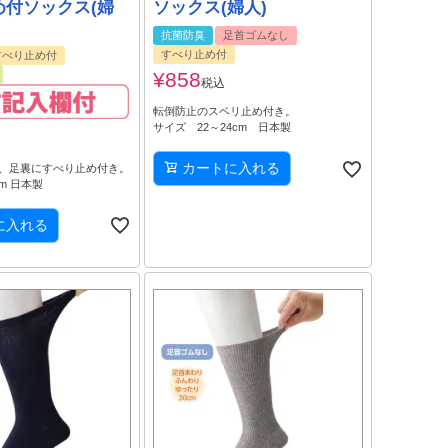
め付ソックス(婦
ソックス(婦人)
抗菌防臭
足首ゴムなし
すべり止め付
すべり止め付
¥
858
税込
転倒防止のスベリ止め付き。
サイズ 22～24cm 日本製
カートに入れる
、足裏にすべり止め付き。
cm 日本製
に入れる