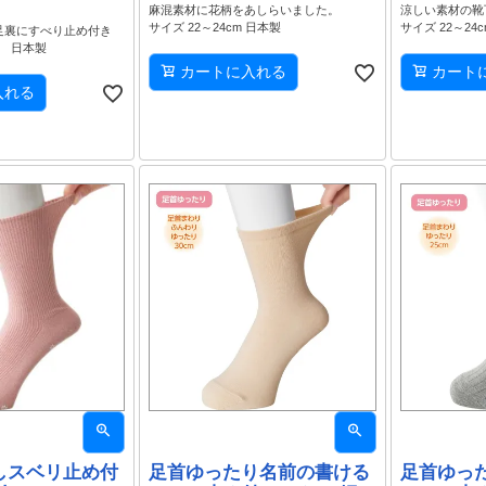
麻混素材に花柄をあしらいました。
涼しい素材の靴
サイズ 22～24cm 日本製
サイズ 22～24
足裏にすべり止め付き
m 日本製
カートに入れる
カート
入れる
しスベリ止め付
足首ゆったり名前の書ける
足首ゆっ