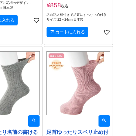
下に花柄のデザイン。
¥
858
税込
cm 日本製
名前記入欄付きで足裏にすべり止め付き
に入れる
サイズ 22～24cm 日本製
カートに入れる
たり名前の書ける
足首ゆったりスベリ止め付