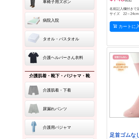
税込
車椅子用ズボン
名前記入欄付きで
サイズ 22～24c
病院入院
カートに
タオル・バスタオル
介護ヘルパーさん衣料
介護肌着・靴下・パジャマ・靴
介護肌着・下着
尿漏れパンツ
介護用パジャマ
足首ゴムな