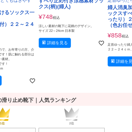
、とてもはきやす
すべり止め付き涼感素材ソッ
足首ゆった
クス(柄)(婦人)
婦人消臭
けるソックス一
ックスすべ
¥
748
税込
ったり）
付）２２～２４
（色お任
涼しい素材の靴下に花柄のデザイン。
サイズ 22～24cm 日本製
¥
858
税込
詳細を見る
足首ゆったり婦
２２～２４ｃｍ
ので、お年寄りの方、介
です！肌に触れる部分は
い素材。
詳細を
です！
m
の滑り止め靴下｜人気ランキング