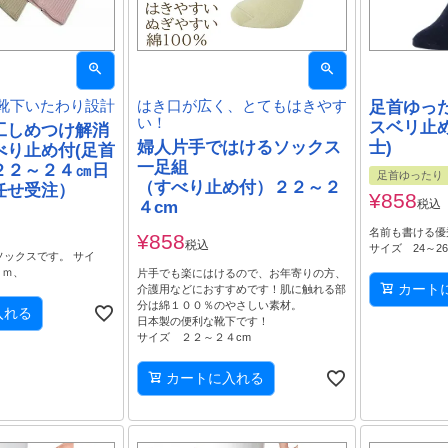
靴下いたわり設計
はき口が広く、とてもはきやす
足首ゆっ
い！
スベリ止
工しめつけ解消
婦人片手ではけるソックス
士)
べり止め付(足首
一足組
２２～２４㎝日
足首ゆったり
（すべり止め付）２２～２
任せ受注）
¥
858
税込
４cm
名前も書ける優
¥
858
税込
サイズ 24～2
ックスです。 サイ
ｃｍ、
片手でも楽にはけるので、お年寄りの方、
カート
介護用などにおすすめです！肌に触れる部
分は綿１００％のやさしい素材。
入れる
日本製の便利な靴下です！
サイズ ２２～２４cm
カートに入れる