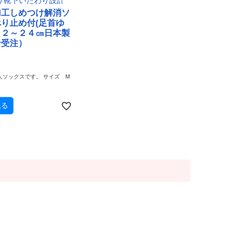
り靴下いたわり設計
加工しめつけ解消ソ
り止め付(足首ゆ
２２～２４㎝日本製
せ受注）
人ソックスです。 サイズ M
、
見る