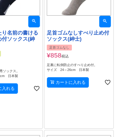
たり名前の書ける
足首ゴムなしすべり止め付
め付ソックス(紳
ソックス(紳士)
足首ゴムなし
¥
858
税込
足裏に転倒防止のすべり止め付。
サイズ 24～26cm 日本製
秀ソックス。
6cm 日本製
カートに入れる
に入れる