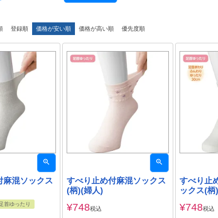
順
登録順
価格が安い順
価格が高い順
優先度順
付麻混ソックス
すべり止め付麻混ソックス
すべり止
(柄)(婦人)
ックス(柄)
足首ゆったり
¥
748
¥
748
税込
税込