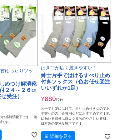
はき口が広く履きやすい！
足首ゆったりソッ
紳士片手ではけるすべり止め
付きソックス（色お任せ受注
しめつけ解消靴
いいずれか1足）
付２４～２６㎝
任せ受注）
¥
880
税込
片手でも楽にはけて、滑り止め付きなのでお
年寄りの方、介護用などにおすすめです！肌
つけ感解消靴下です。 消
に触れる部分は綿１００％のやさしい素材。
製です。
日本製の便利な靴下です！
詳細を見る