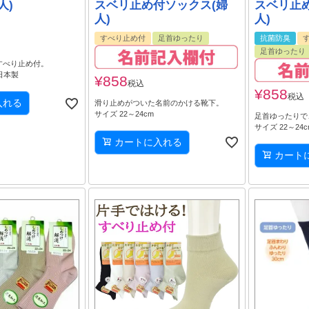
人)
スベリ止め付ソックス(婦
スベリ止
人)
人)
すべり止め付
足首ゆったり
抗菌防臭
足首ゆったり
すべり止め付。
 日本製
¥
858
税込
¥
858
税込
入れる
滑り止めがついた名前のかける靴下。
サイズ 22～24cm
足首ゆったりで
サイズ 22～24
カートに入れる
カート