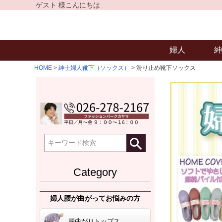
ゲスト 様こんにちは
婦人
紳
HOME
紳士婦人靴下（ソックス）
滑り止め靴下ソックス
Category
婦人腰が曲がってお悩みの方
腰曲がりトップス