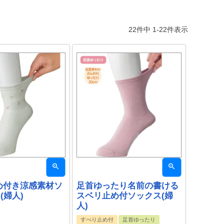
22
件中
1
-
22
件表示
め付き涼感素材ソ
足首ゆったり名前の書ける
(婦人)
スベリ止め付ソックス(婦
人)
すべり止め付
足首ゆったり