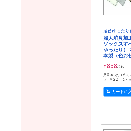
足首ゆったり
婦人消臭加
ソックスす
ゆったり）
本製（色お
¥
858
税込
足首ゆったり婦人ソ
ズ M２２～２４
カートに