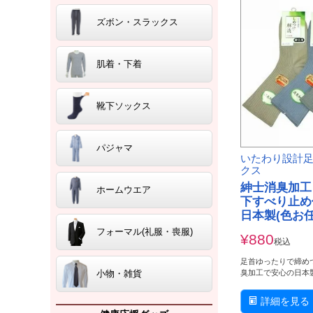
ズボン・スラックス
肌着・下着
靴下ソックス
パジャマ
いたわり設計
クス
紳士消臭加工
ホームウエア
下すべり止め
日本製(色お
フォーマル(礼服・喪服)
¥
880
税込
足首ゆったりで締め
臭加工で安心の日本
小物・雑貨
詳細を見る