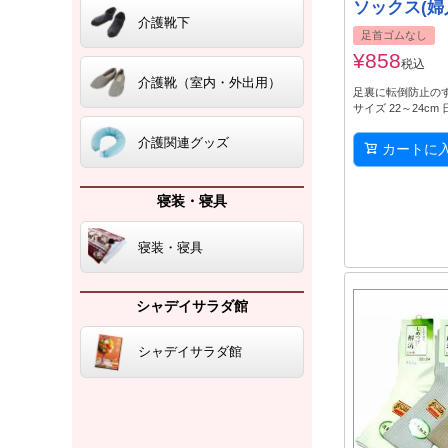
ソックス(婦
介護靴下
足首ゴムなし
¥
858
税込
介護靴（室内・外出用）
足裏に転倒防止の
サイズ 22～24cm
介護関連グッズ
カートに
寝装・寝具
寝装・寝具
シャデイサラダ館
シャデイサラダ館