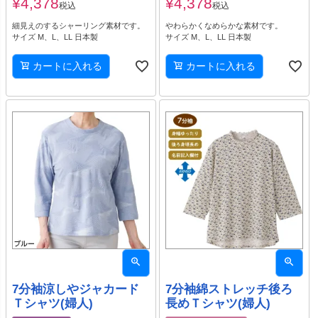
¥
4,378
¥
4,378
税込
税込
細見えのするシャーリング素材です。
やわらかくなめらかな素材です。
サイズ M、L、LL 日本製
サイズ M、L、LL 日本製
カートに入れる
カートに入れる
7分袖涼しやジャカード
7分袖綿ストレッチ後ろ
Ｔシャツ(婦人)
長めＴシャツ(婦人)