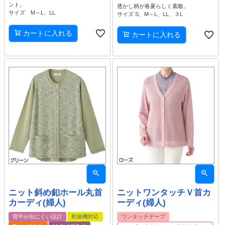
ント。
透かし柄が春夏らしく素敵。
サイズ M～L、LL
サイズ S、M～L、LL、３L
カートに入れる
カートに入れる
ニット斜め釦ホール丸首
ニットワンタッチＶ首カ
カーディ(婦人)
ーディ(婦人)
背中が出にくい設計
乾燥機対応
ワンタッチテープ