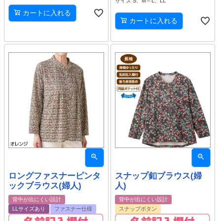
サイズ S、M～L、LL
カートに入れる
カートに入れる
ロングファスナーピンタ
スナップ釦ブラウス(婦
ックブラウス(婦人)
人)
背中が出にくい設計
背中が出にくい設計
LLサイズあり
ファスナー仕様
スナップボタン