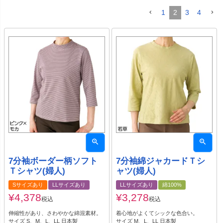
1
2
3
4
7分袖ボーダー柄ソフト
7分袖綿ジャカードＴシ
Ｔシャツ(婦人)
ャツ(婦人)
Sサイズあり
LLサイズあり
LLサイズあり
綿100%
¥
4,378
¥
3,278
税込
税込
伸縮性があり、さわやかな綿混素材。
着心地がよくてシックな色合い。
サイズ S、M、L、LL 日本製
サイズ M、L、LL 日本製