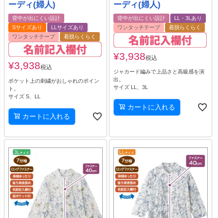
ーディ(婦人)
ーディ(婦人)
背中が出にくい設計
背中が出にくい設計
LL・3Lあり
Sサイズあり
LLサイズあり
ワンタッチテープ
着脱らくらく
ワンタッチテープ
着脱らくらく
¥
3,938
税込
¥
3,938
税込
ジャカード編みで上品さと高級感を演
出。
ポケット上の刺繍がおしゃれのポイン
サイズ LL、3L
ト。
サイズ S、LL
カートに入れる
カートに入れる