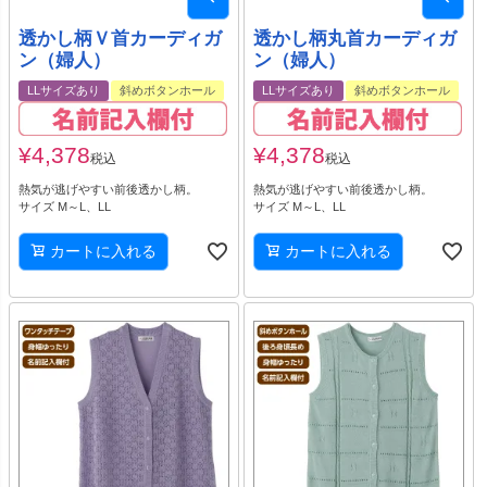
透かし柄Ｖ首カーディガ
透かし柄丸首カーディガ
ン（婦人）
ン（婦人）
LLサイズあり
斜めボタンホール
LLサイズあり
斜めボタンホール
¥
4,378
¥
4,378
税込
税込
熱気が逃げやすい前後透かし柄。
熱気が逃げやすい前後透かし柄。
サイズ M～L、LL
サイズ M～L、LL
カートに入れる
カートに入れる