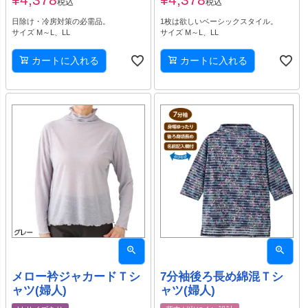
税込
税込
日除け・冷房対策の必需品。
1枚は欲しいベーシックスタイル。
サイズ M～L、LL
サイズ M～L、LL
カートに入れる
カートに入れる
メロー衿ジャカードＴシ
7分袖後ろ長め綿混Ｔシ
ャツ(婦人)
ャツ(婦人)