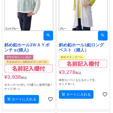
斜め釦ホール3ＷＡＹポ
斜め釦ホール1釦ロング
ンチョ(婦人)
ベスト（婦人）
背中が出にくい設計
斜めボタンホール
大きめボタン&斜めボタンホール
¥
3,278
税込
¥
3,938
税込
体型カバーにもなるロング丈。
サイズ M～L
ボタンのつけ外しで3通りに使用可能！
サイズ M～L
カートに入れる
カートに入れる