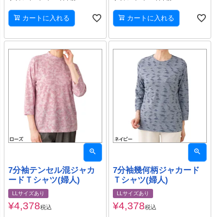
カートに入れる
カートに入れる
7分袖テンセル混ジャカ
7分袖幾何柄ジャカード
ードＴシャツ(婦人)
Ｔシャツ(婦人)
LLサイズあり
LLサイズあり
¥
4,378
¥
4,378
税込
税込