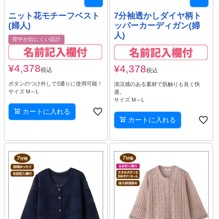
ニット花モチーフベスト
7分袖透かしダイヤ柄ト
(婦人)
ッパーカーディガン(婦
人)
背中が出にくい設計
¥
4,378
¥
4,378
税込
税込
ボタンのつけ外しで3通りに使用可能！
清涼感のある素材で肌触りも良く快
サイズ M～L
適。
サイズ M～L
カートに入れる
カートに入れる