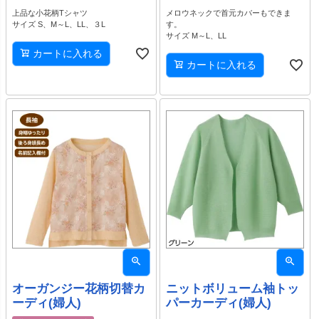
上品な小花柄Tシャツ
メロウネックで首元カバーもできま
サイズ S、M～L、LL、３L
す。
サイズ M～L、LL
カートに入れる
カートに入れる
オーガンジー花柄切替カ
ニットボリューム袖トッ
ーディ(婦人)
パーカーディ(婦人)