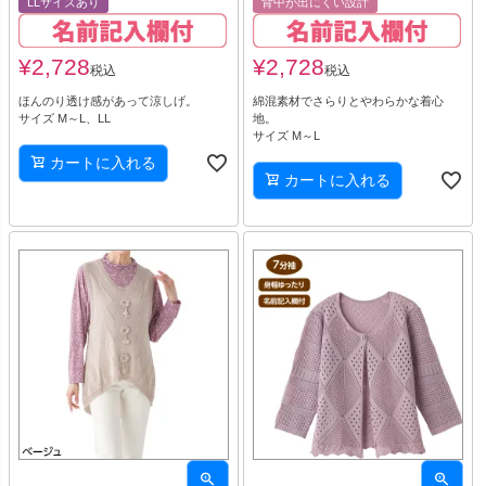
LLサイズあり
背中が出にくい設計
¥
2,728
¥
2,728
税込
税込
ほんのり透け感があって涼しげ。
綿混素材でさらりとやわらかな着心
サイズ M～L、LL
地。
サイズ M～L
カートに入れる
カートに入れる