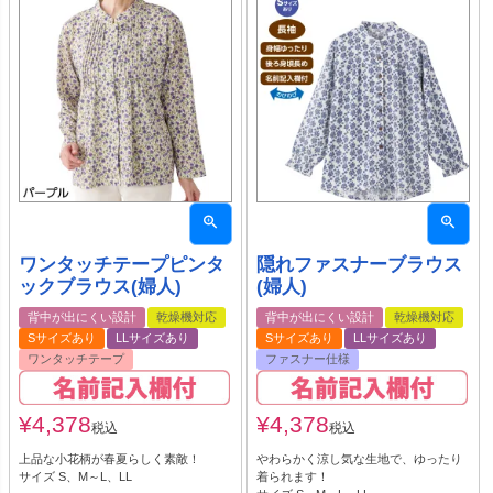
ワンタッチテープピンタ
隠れファスナーブラウス
ックブラウス(婦人)
(婦人)
背中が出にくい設計
乾燥機対応
背中が出にくい設計
乾燥機対応
Sサイズあり
LLサイズあり
Sサイズあり
LLサイズあり
ワンタッチテープ
ファスナー仕様
¥
4,378
¥
4,378
税込
税込
上品な小花柄が春夏らしく素敵！
やわらかく涼し気な生地で、ゆったり
サイズ S、M～L、LL
着られます！