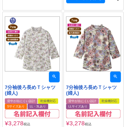
7分袖後ろ長めＴシャツ
7分袖後ろ長めＴシャツ
(婦人)
(婦人)
背中が出にくい設計
乾燥機対応
背中が出にくい設計
乾燥機対応
Sサイズあり
LL・3Lあり
LLサイズあり
¥
3,278
¥
3,278
税込
税込