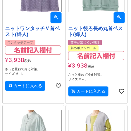
ニットワンタッチＶ首ベ
ニット後ろ長め丸首ベス
スト(婦人)
ト(婦人)
ワンタッチテープ
背中が出にくい設計
斜めボタンホール
¥
3,938
税込
¥
3,938
税込
さっと重ねて冷え対策。
サイズ M～L
さっと重ねて冷え対策。
サイズ M～L
カートに入れる
カートに入れる