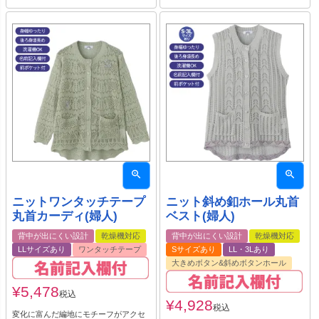
ニットワンタッチテープ
ニット斜め釦ホール丸首
丸首カーディ(婦人)
ベスト(婦人)
背中が出にくい設計
乾燥機対応
背中が出にくい設計
乾燥機対応
LLサイズあり
ワンタッチテープ
Sサイズあり
LL・3Lあり
大きめボタン&斜めボタンホール
¥
5,478
税込
¥
4,928
税込
変化に富んだ編地にモチーフがアクセ