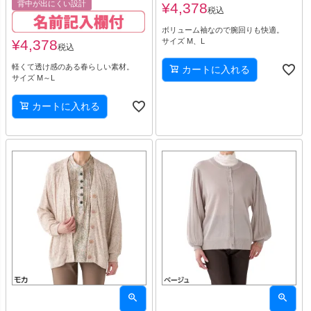
背中が出にくい設計
¥
4,378
税込
ボリューム袖なので腕回りも快適。
¥
4,378
サイズ M、L
税込
軽くて透け感のある春らしい素材。
カートに入れる
サイズ M～L
カートに入れる