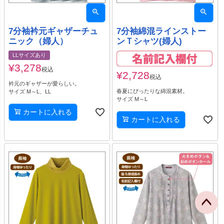
7分袖衿元ギャザーチュ
7分袖綿混ラインストー
ニック（婦人）
ンＴシャツ(婦人)
LLサイズあり
¥
3,278
税込
¥
2,728
税込
衿元のギャザーが愛らしい。
春夏にぴったりな綿混素材。
サイズ M～L、LL
サイズ M～L
カートに入れる
カートに入れる