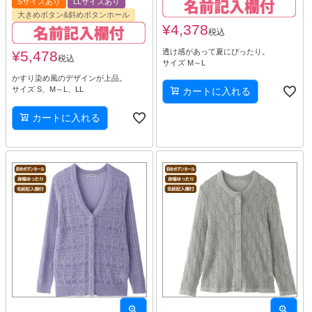
Sサイズあり
LLサイズあり
大きめボタン&斜めボタンホール
¥
4,378
税込
透け感があって夏にぴったり。
¥
5,478
税込
サイズ M～L
かすり染め風のデザインが上品。
サイズ S、M～L、LL
カートに入れる
カートに入れる