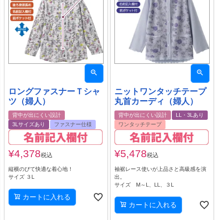
ロングファスナーＴシャ
ニットワンタッチテープ
ツ（婦人）
丸首カーディ（婦人）
背中が出にくい設計
背中が出にくい設計
LL・3Lあり
3Lサイズあり
ファスナー仕様
ワンタッチテープ
¥
4,378
¥
5,478
税込
税込
縦横のびて快適な着心地！
袖裾レース使いが上品さと高級感を演
サイズ ３L
出。
サイズ M～L、LL、３L
カートに入れる
カートに入れる