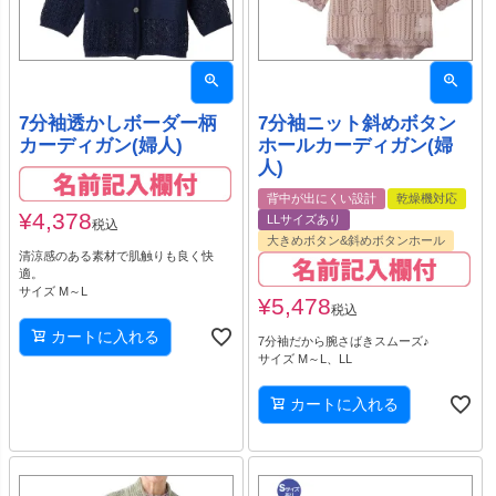
7分袖透かしボーダー柄
7分袖ニット斜めボタン
カーディガン(婦人)
ホールカーディガン(婦
人)
背中が出にくい設計
乾燥機対応
¥
4,378
LLサイズあり
税込
大きめボタン&斜めボタンホール
清涼感のある素材で肌触りも良く快
適。
サイズ M～L
¥
5,478
税込
カートに入れる
7分袖だから腕さばきスムーズ♪
サイズ M～L、LL
カートに入れる