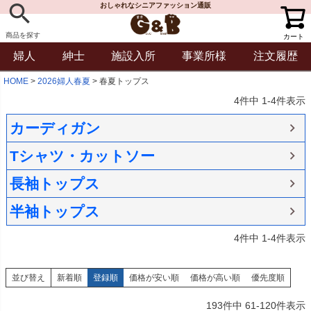
おしゃれなシニアファッション通販
商品を探す
カート
婦人
紳士
施設入所
事業所様
注文履歴
HOME
2026婦人春夏
春夏トップス
4
件中
1
-
4
件表示
カーディガン
Tシャツ・カットソー
長袖トップス
半袖トップス
4
件中
1
-
4
件表示
並び替え
新着順
登録順
価格が安い順
価格が高い順
優先度順
193
件中
61
-
120
件表示