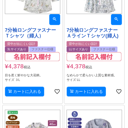
7分袖ロングファスナー
7分袖ロングファスナー
Ｔシャツ（婦人）
ＡラインＴシャツ(婦人)
背中が出にくい設計
背中が出にくい設計
3Lサイズあり
ファスナー仕様
LLサイズあり
ファスナー仕様
¥
4,378
¥
4,378
税込
税込
目を惹く鮮やかな大花柄。
なめらかで柔らかい上質な素材感。
サイズ ３L
サイズ LL
カートに入れる
カートに入れる