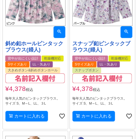
斜め釦ホールピンタック
スナップ釦ピンタックブ
ブラウス(婦人)
ラウス(婦人)
背中が出にくい設計
乾燥機対応
背中が出にくい設計
乾燥機対応
Sサイズあり
LL・3Lあり
Sサイズあり
LL・3Lあり
大きめボタン&斜めボタンホール
スナップボタン
¥
4,378
¥
4,378
税込
税込
毎年大人気のピンタックブラウス。
毎年大人気のピンタックブラウス。
サイズ S、M～L、LL、３L
サイズ S、M～L、LL、３L
カートに入れる
カートに入れる