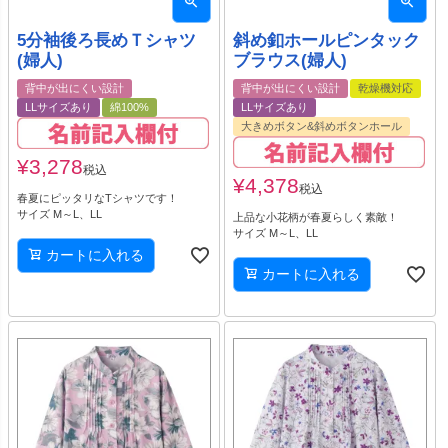
5分袖後ろ長めＴシャツ
斜め釦ホールピンタック
(婦人)
ブラウス(婦人)
背中が出にくい設計
背中が出にくい設計
乾燥機対応
LLサイズあり
綿100%
LLサイズあり
大きめボタン&斜めボタンホール
¥
3,278
税込
¥
4,378
税込
春夏にピッタリなTシャツです！
サイズ M～L、LL
上品な小花柄が春夏らしく素敵！
サイズ M～L、LL
カートに入れる
カートに入れる