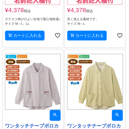
¥
4,378
¥
4,378
税込
税込
タテヨコ伸びのよい生地で着心地快適♪
長く使える素材です。
サイズ M～L、LL
サイズ M～L
カートに入れる
カートに入れる
ワンタッチテープポロカ
ワンタッチテープポロカ