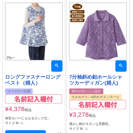
ロングファスナーロング
7分袖斜め釦ホールシャ
ベスト（婦人）
ツカーディガン(婦人)
ファスナー仕様
背中が出にくい設計
大きめボタン&斜めボタンホール
¥
4,378
税込
¥
3,278
税込
体型カバーにもなるロング丈。
サイズ M～L
透かし柄がモダンな雰囲気。
サイズ M、L