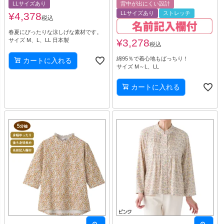
LLサイズあり
背中が出にくい設計
LLサイズあり
ストレッチ
¥
4,378
税込
春夏にぴったりな涼しげな素材です。
サイズ M、L、LL 日本製
¥
3,278
税込
綿95％で着心地もばっちり！
カートに入れる
サイズ M～L、LL
カートに入れる