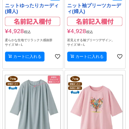
ニットゆったりカーディ
ニット袖プリーツカーデ
(婦人)
ィ(婦人)
¥
4,928
¥
4,928
税込
税込
柔らかな生地でリラックス感抜群
若見えする袖プリーツデザイン。
サイズ M～L
サイズ M～L
カートに入れる
カートに入れる