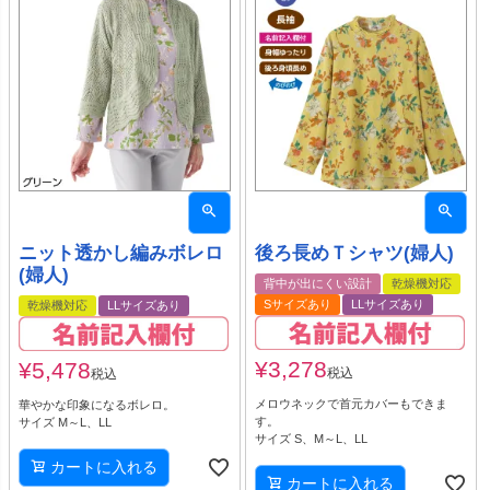
ニット透かし編みボレロ
後ろ長めＴシャツ(婦人)
(婦人)
背中が出にくい設計
乾燥機対応
Sサイズあり
LLサイズあり
乾燥機対応
LLサイズあり
¥
3,278
¥
5,478
税込
税込
メロウネックで首元カバーもできま
華やかな印象になるボレロ。
す。
サイズ M～L、LL
サイズ S、M～L、LL
カートに入れる
カートに入れる