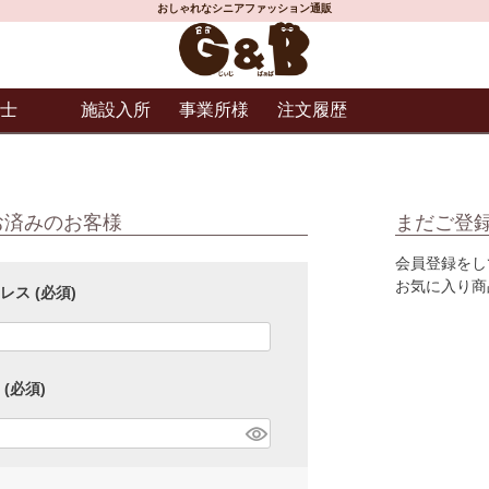
おしゃれなシニアファッション通販
士
施設入所
事業所様
注文履歴
お済みのお客様
まだご登
会員登録をし
お気に入り商
ドレス
(必須)
ド
(必須)