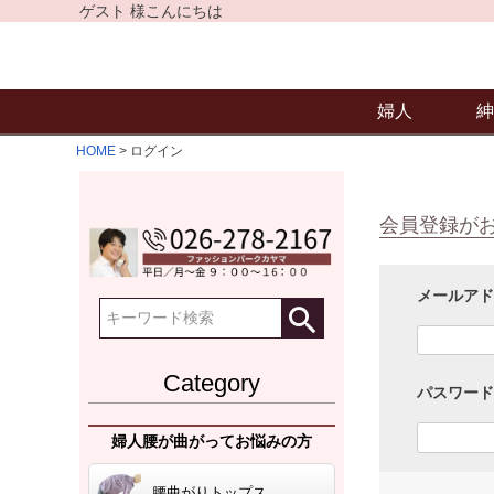
ゲスト 様こんにちは
婦人
紳
HOME
ログイン
会員登録が
メールア
Category
パスワー
婦人腰が曲がってお悩みの方
腰曲がりトップス