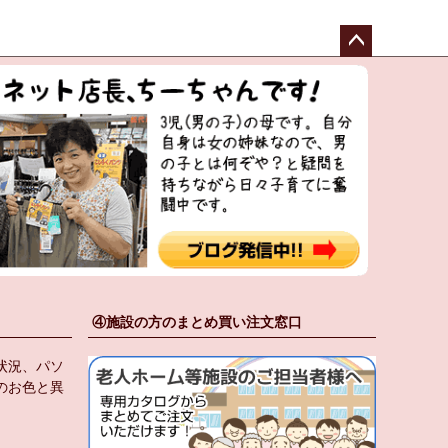
ペー
ジト
ップ
へ
④施設の方のまとめ買い注文窓口
状況、パソ
のお色と異