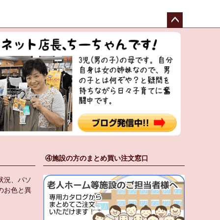
ペー
ジト
ップ
へ
④施設の方のまとめ買い注文窓口
状況、パソ
のお色と異