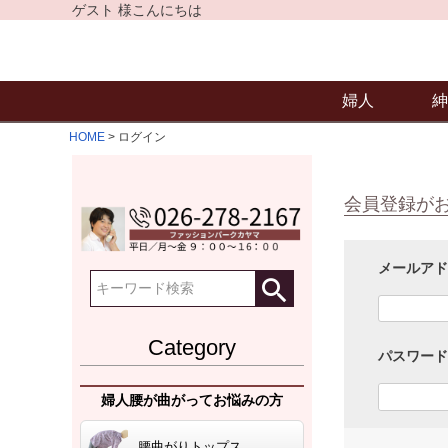
ゲスト 様こんにちは
婦人
紳
HOME
ログイン
会員登録が
メールア
Category
パスワー
婦人腰が曲がってお悩みの方
腰曲がりトップス