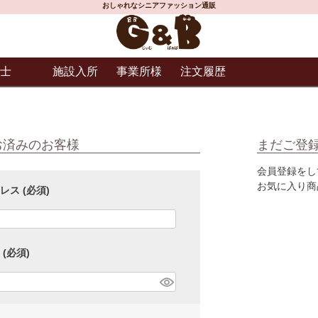
おしゃれなシニアファッション通販
士
施設入所
事業所様
注文履歴
お済みのお客様
まだご登
会員登録をし
お気に入り商
ドレス
(必須)
ド
(必須)