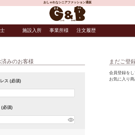
おしゃれなシニアファッション通販
士
施設入所
事業所様
注文履歴
お済みのお客様
まだご登
会員登録をし
お気に入り商
ドレス
(必須)
ド
(必須)