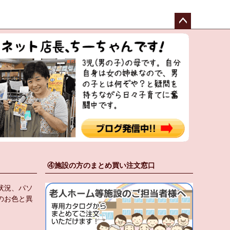
ペー
ジト
ップ
へ
④施設の方のまとめ買い注文窓口
状況、パソ
のお色と異