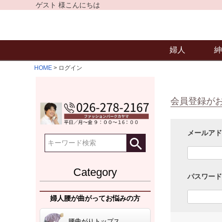
ゲスト 様こんにちは
婦人
紳
HOME
ログイン
会員登録が
メールア
Category
パスワー
婦人腰が曲がってお悩みの方
腰曲がりトップス