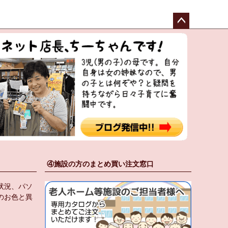
ペー
ジト
ップ
へ
④施設の方のまとめ買い注文窓口
状況、パソ
のお色と異