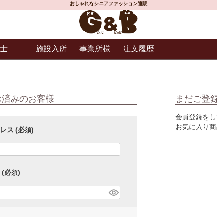
おしゃれなシニアファッション通販
士
施設入所
事業所様
注文履歴
お済みのお客様
まだご登
会員登録をし
お気に入り商
ドレス
(必須)
ド
(必須)