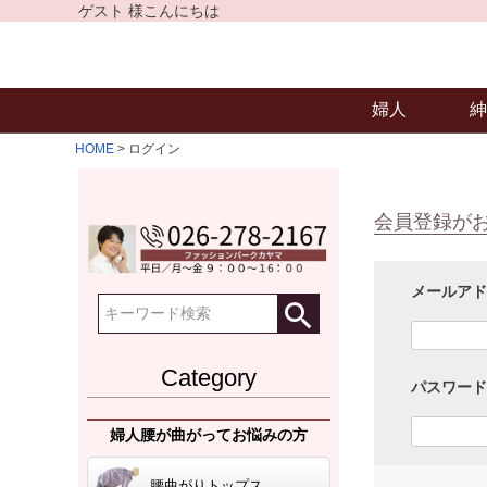
ゲスト 様こんにちは
婦人
紳
HOME
ログイン
会員登録が
メールア
Category
パスワー
婦人腰が曲がってお悩みの方
腰曲がりトップス