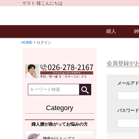
ゲスト 様こんにちは
婦人
紳
HOME
ログイン
会員登録が
メールア
Category
パスワー
婦人腰が曲がってお悩みの方
腰曲がりトップス