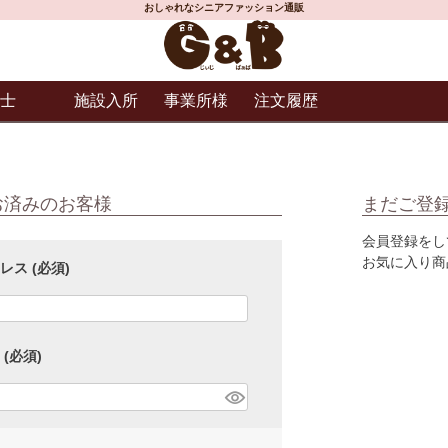
おしゃれなシニアファッション通販
士
施設入所
事業所様
注文履歴
お済みのお客様
まだご登
会員登録をし
お気に入り商
ドレス
(必須)
ド
(必須)