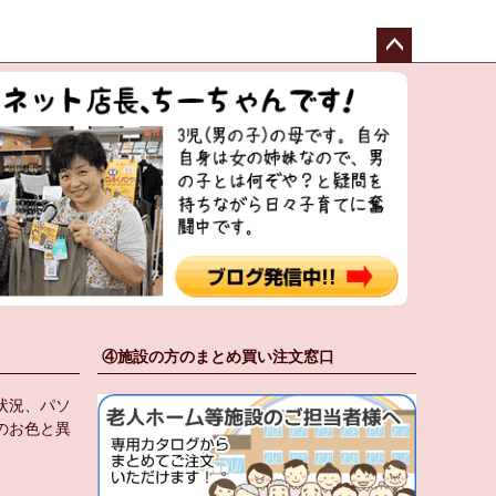
ペー
ジト
ップ
へ
④施設の方のまとめ買い注文窓口
状況、パソ
のお色と異