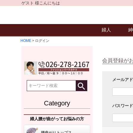
ゲスト 様こんにちは
婦人
紳
HOME
ログイン
会員登録が
メールア
Category
パスワー
婦人腰が曲がってお悩みの方
腰曲がりトップス