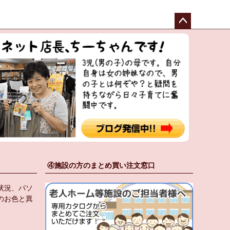
ペー
ジト
ップ
へ
④施設の方のまとめ買い注文窓口
状況、パソ
のお色と異