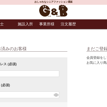
おしゃれなシニアファッション通販
士
施設入所
事業所様
注文履歴
お済みのお客様
まだご登
会員登録をし
お気に入り商
ドレス
(必須)
ド
(必須)