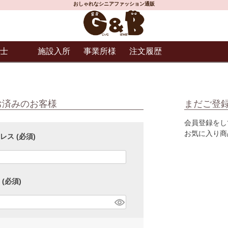
おしゃれなシニアファッション通販
士
施設入所
事業所様
注文履歴
お済みのお客様
まだご登
会員登録をし
お気に入り商
ドレス
(必須)
ド
(必須)