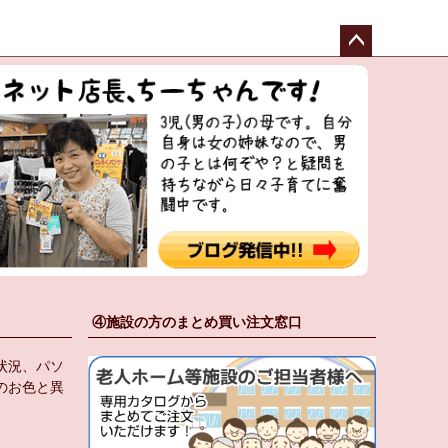
ペー
ジト
ップ
へ
④施設の方のまとめ買い注文窓口
状況、パソ
のお色と異