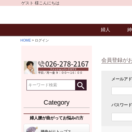
ゲスト 様こんにちは
婦人
紳
HOME
ログイン
会員登録が
メールア
Category
パスワー
婦人腰が曲がってお悩みの方
腰曲がりトップス