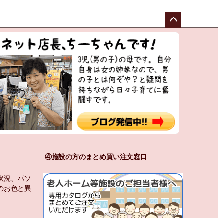
ペー
ジト
ップ
へ
④施設の方のまとめ買い注文窓口
状況、パソ
のお色と異