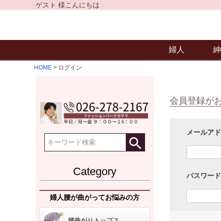
ゲスト 様こんにちは
婦人
紳
HOME
ログイン
会員登録が
メールア
Category
パスワー
婦人腰が曲がってお悩みの方
腰曲がりトップス