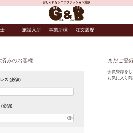
おしゃれなシニアファッション通販
士
施設入所
事業所様
注文履歴
お済みのお客様
まだご登
会員登録をし
お気に入り商
ドレス
(必須)
ド
(必須)