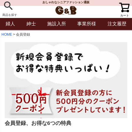
おしゃれなシニアファッション通販
商品を探す
カート
婦人
紳士
施設入所
事業所様
注文履歴
HOME
会員登録
会員登録、お得な6つの特典