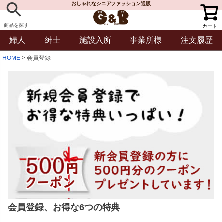
おしゃれなシニアファッション通販
商品を探す
カート
婦人
紳士
施設入所
事業所様
注文履歴
HOME
会員登録
会員登録、お得な6つの特典