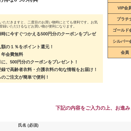
VIP会
プラチ
いただきますと、二度目のお買い物時にとても便利です。お気
登録いただけるなどお買い物が便利になります。
ゴールド
録時に今すぐつかえる500円分のクーポンをプレゼ
シルバー
入額の１％をポイント還元！
会員
・年会費無料
月に、500円分のクーポンをプレゼント！
登録で高齢者衣料・介護衣料の旬な情報をお届け！
らのご注文が簡単で便利！
下記の内容をご入力の上、お進み
氏名
(必須)