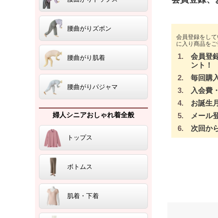
腰曲がりズボン
会員登録をして
に入り商品をご
会員登
腰曲がり肌着
ント！
毎回購
腰曲がりパジャマ
入会費
お誕生
婦人シニアおしゃれ着全般
メール
次回か
トップス
ボトムス
肌着・下着