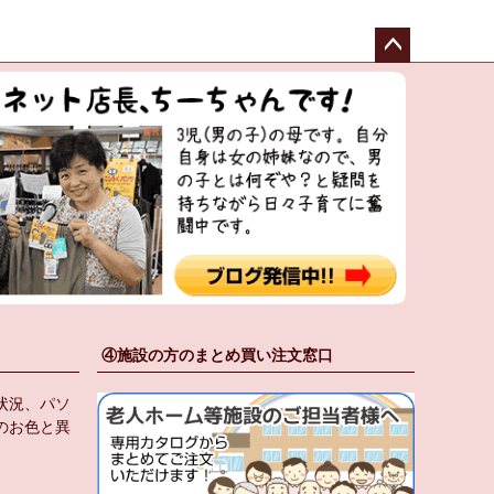
ペー
ジト
ップ
へ
④施設の方のまとめ買い注文窓口
状況、パソ
のお色と異