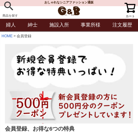
おしゃれなシニアファッション通販
商品を探す
カート
婦人
紳士
施設入所
事業所様
注文履歴
HOME
会員登録
会員登録、お得な6つの特典