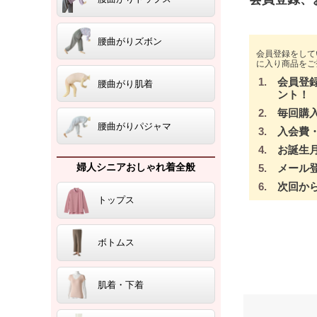
腰曲がりズボン
会員登録をして
に入り商品をご
会員登
腰曲がり肌着
ント！
毎回購
腰曲がりパジャマ
入会費
お誕生
婦人シニアおしゃれ着全般
メール
次回か
トップス
ボトムス
肌着・下着