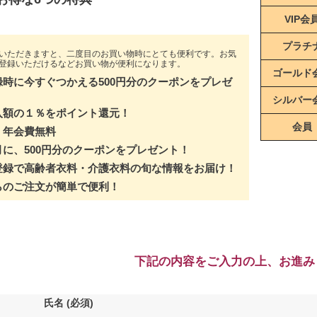
VIP会
プラチ
いただきますと、二度目のお買い物時にとても便利です。お気
登録いただけるなどお買い物が便利になります。
ゴールド
録時に今すぐつかえる500円分のクーポンをプレゼ
シルバー
入額の１％をポイント還元！
会員
・年会費無料
月に、500円分のクーポンをプレゼント！
登録で高齢者衣料・介護衣料の旬な情報をお届け！
らのご注文が簡単で便利！
下記の内容をご入力の上、お進み
氏名
(必須)