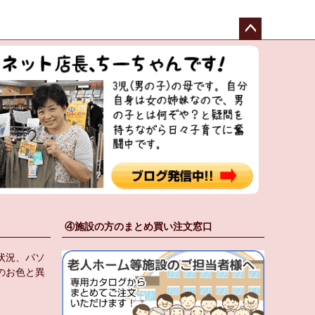
ペー
ジト
ップ
へ
④施設の方のまとめ買い注文窓口
状況、パソ
のお色と異