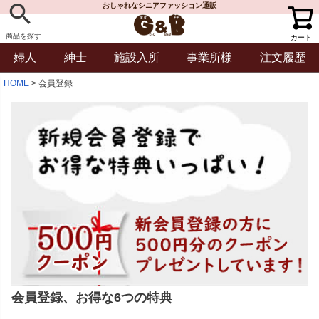
おしゃれなシニアファッション通販
商品を探す
カート
婦人
紳士
施設入所
事業所様
注文履歴
HOME
会員登録
会員登録、お得な6つの特典