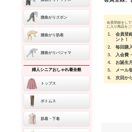
腰曲がりズボン
会員登録をして
に入り商品をご
会員登
腰曲がり肌着
ント！
毎回購
腰曲がりパジャマ
入会費
お誕生
婦人シニアおしゃれ着全般
メール
次回か
トップス
ボトムス
肌着・下着