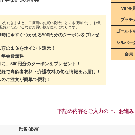
VIP会
プラチ
いただきますと、二度目のお買い物時にとても便利です。お気
登録いただけるなどお買い物が便利になります。
ゴールド
録時に今すぐつかえる500円分のクーポンをプレゼ
シルバー
入額の１％をポイント還元！
会員
・年会費無料
月に、500円分のクーポンをプレゼント！
登録で高齢者衣料・介護衣料の旬な情報をお届け！
らのご注文が簡単で便利！
下記の内容をご入力の上、お進み
氏名
(必須)