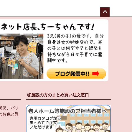
ペー
ジト
ップ
へ
④施設の方のまとめ買い注文窓口
状況、パソ
のお色と異