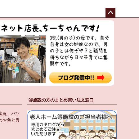
ペー
ジト
ップ
へ
④施設の方のまとめ買い注文窓口
状況、パソ
のお色と異