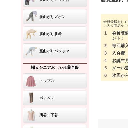
腰曲がりズボン
会員登録をして
に入り商品をご
会員登
腰曲がり肌着
ント！
毎回購
腰曲がりパジャマ
入会費
お誕生
婦人シニアおしゃれ着全般
メール
次回か
トップス
ボトムス
肌着・下着