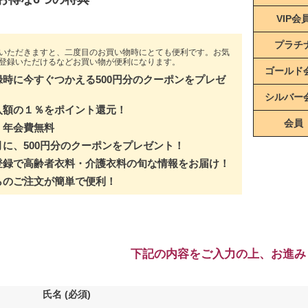
VIP会
プラチ
いただきますと、二度目のお買い物時にとても便利です。お気
登録いただけるなどお買い物が便利になります。
ゴールド
録時に今すぐつかえる500円分のクーポンをプレゼ
シルバー
入額の１％をポイント還元！
会員
・年会費無料
月に、500円分のクーポンをプレゼント！
登録で高齢者衣料・介護衣料の旬な情報をお届け！
らのご注文が簡単で便利！
下記の内容をご入力の上、お進み
氏名
(必須)