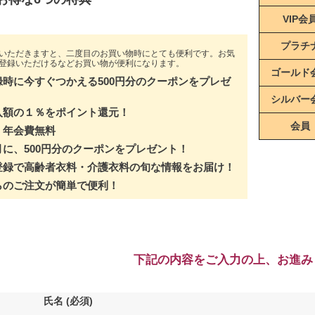
VIP会
プラチ
いただきますと、二度目のお買い物時にとても便利です。お気
登録いただけるなどお買い物が便利になります。
ゴールド
録時に今すぐつかえる500円分のクーポンをプレゼ
シルバー
入額の１％をポイント還元！
会員
・年会費無料
月に、500円分のクーポンをプレゼント！
登録で高齢者衣料・介護衣料の旬な情報をお届け！
らのご注文が簡単で便利！
下記の内容をご入力の上、お進み
氏名
(必須)