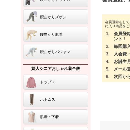
腰曲がりズボン
会員登録をして
に入り商品をご
会員登
腰曲がり肌着
ント！
毎回購
腰曲がりパジャマ
入会費
お誕生
婦人シニアおしゃれ着全般
メール
次回か
トップス
ボトムス
肌着・下着