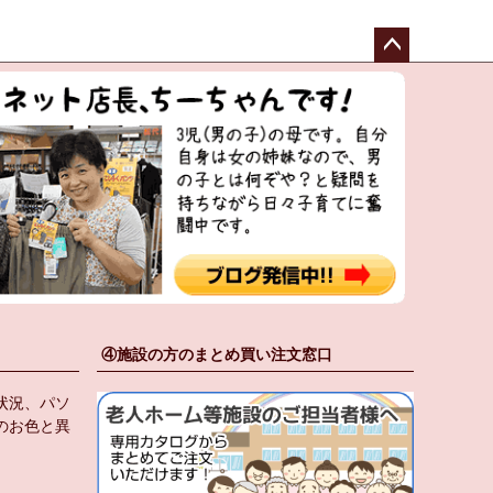
ペー
ジト
ップ
へ
④施設の方のまとめ買い注文窓口
状況、パソ
のお色と異