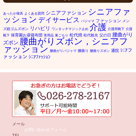
シニアファ
シニアファション
あったか寝具
よくある質問
ッション
デイサービス
ファッション
メン
パジャマ
介護
リハビリ
ズ総ゴムズボン
ワンタッチマジック止め
介護用靴下
介護
腰曲がり
松代焼
保育園お昼寝布団
父の日
松代観光
靴下
実用品
巣ごもり
腰曲がりズボン，シニアフ
ズボン
ァッション
ｼﾆｱフ
通院
腰曲り
腰曲がりパジャマ
腰曲りズボン
ァッション
ｼﾆｱﾌｧｯｼｮﾝ
メール
お問い合わせフォーム
TEL