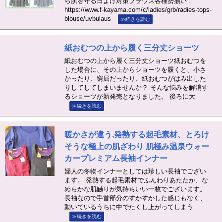
ら肌を守る日よけ対策ブラウス各種勢揃い！
https://www.f-kayama.com/c/ladies/grb/radies-tops-
blouse/uvbulaus
≫続きを読む
紙おむつの上から履く三分丈ショーツ
紙おむつの上から履く三分丈ショーツ紙おむつを
した場合に、その上からショーツを履くと、小さ
かったり、窮屈だったり、紙おむつがはみ出した
りしてしてしまいませんか？ そんな悩みを解消す
るショーツが新発売となりました。 後ろに大
≫続きを読む
暖かさが違う,発熱する起毛素材、とろけ
そうな極上の肌ざわり 肌極み温泉ウォー
カープレミアム長袖インナー
婦人の冬物インナーとしては珍しい長袖でござい
ます。 発熱する起毛素材でふんわりあたたか、な
めらかな肌触りが気持ちいい一枚でございます。
長袖なので手首部分のすかすかした感じもなく、
動いているうちに中でたくし上がってしまう
≫続きを読む