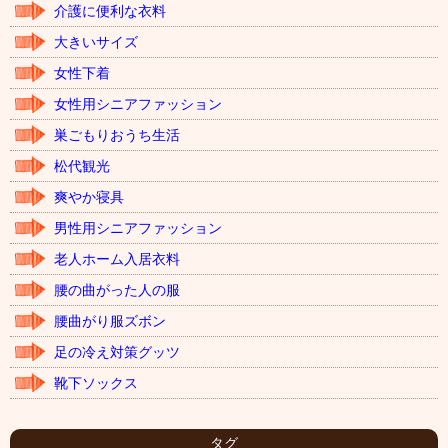
介護に便利な衣料
大きいサイズ
女性下着
女性用シニアファッション
巣ごもりおうち生活
松代観光
爽やか寝具
男性用シニアファッション
老人ホーム入居衣料
腰の曲がった人の服
腰曲がり服ズボン
足の冷え対策グッツ
靴下ソックス
タグ