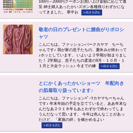
100円～2000円クーポンお買い上げ金額に応じて進
呈 紳士婦人あったかいズボン各種残りわずかにな
ってきました。 寒中お
≫続きを読む
敬老の日のプレゼントに腰曲がりポロシ
ャツ
こんにちは。ファッションパークカヤマ ちーち
ゃんです♪ 我が家の息子たちの、夏休みが終わって
♪ホッとしています。 いよいよ２学期が始まりまし
た！ 2学期は、息子たちの柔道の9月・１０月・１
１月と大会ラッシュ♪ 今までの練
≫続きを読む
とにかくあったかいショーツ 年配向き
の肌着取り扱っています♪
こんにちは。ファッションﾊﾟｰｸカヤマちーちゃん
です♪ 年末年始の予定を立てていると、ああ年末な
んだなあ２０１８年もあとわずかで終わってしま
うんだなって思います。 今年は色んなことがあっ
たけど、「家族の絆」を確かめるよい
≫続きを読む