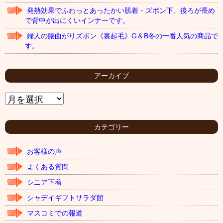
発熱効果でふわっとあったかい肌着・ズボン下、後ろが長め
で背中が出にくいインナーです。
婦人の腰曲がりズボン《裏起毛》G＆B冬の一番人気の商品で
す。
アーカイブ
ア
ー
カ
イ
カテゴリー
ブ
お客様の声
よくある質問
シニア下着
シャデイギフトサラダ館
マスコミでの報道