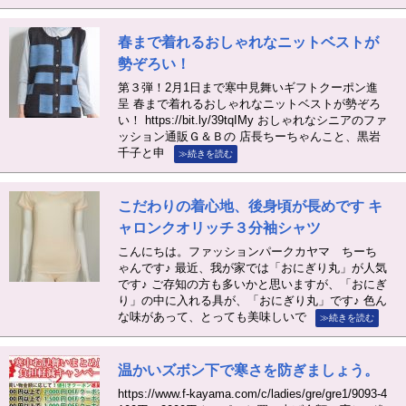
春まで着れるおしゃれなニットベストが
勢ぞろい！
第３弾！2月1日まで寒中見舞いギフトクーポン進
呈 春まで着れるおしゃれなニットベストが勢ぞろ
い！ https://bit.ly/39tqIMy おしゃれなシニアのファ
ッション通販Ｇ＆Ｂの 店長ちーちゃんこと、黒岩
千子と申
≫続きを読む
こだわりの着心地、後身頃が長めです キ
ャロンクオリッチ３分袖シャツ
こんにちは。ファッションパークカヤマ ちーち
ゃんです♪ 最近、我が家では「おにぎり丸」が人気
です♪ ご存知の方も多いかと思いますが、「おにぎ
り」の中に入れる具が、「おにぎり丸」です♪ 色ん
な味があって、とっても美味しいで
≫続きを読む
温かいズボン下で寒さを防ぎましょう。
https://www.f-kayama.com/c/ladies/gre/gre1/9093-4