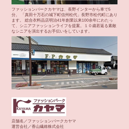
ファッションパークカヤマは、長野インターから車で5
分。 「真田十万石の城下町信州松代」長野市松代町にあり
ます。 総合衣料品店明治41年創業以来100余年にわたっ
て、シニアファッションライフを提案。１０歳若返る素敵
なシニアを演出するお手伝いをしています。
店舗名／ファッションパークカヤマ
運営会社／香山繊維株式会社