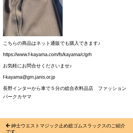
こちらの商品はネット通販でも購入できます♪
https://www.f-kayama.com/fs/kayama/c/grh
お気軽にお問合せくださいませ♪
f-kayama@grn.janis.or.jp
長野インターから車で５分の総合衣料品店 ファッション
パークカヤマ
紳士ウエストマジック止め総ゴムスラックスのご紹介
です。