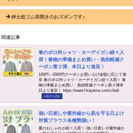
紳士総ゴム前開きのおズボンです♪
関連記事
春のポロ衿シャツ・カーデイガン続々入
荷！春物の準備まとめ買い・負担軽減ク
ーポン第２弾、本日より進呈！
100円～2000円クーポンお買い上げ金額に応じて進
呈 春のポロ衿シャツ・カーデイガン続々入荷！ 春
物の準備まとめ買い・負担軽減クーポン第２弾本
日より進呈！ https://www.f-kayama.com/c/ladi
≫続きを読む
強い日差しや紫外線から肌を守る日よけ
対策ブラウス各種勢揃い！
夏のおしゃれが続々入荷！ 強い日差しや紫外線か