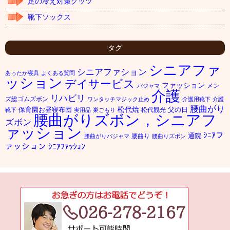
足の冷え対策グッツ
靴下ソックス
タグ
シニアファ
シニアファション
あったか寝具
よくある質問
ッション
デイサービス
ファッション
メン
パジャマ
介護
リハビリ
ズ総ゴムズボン
ワンタッチマジック止め
介護用靴下
介護
腰曲がり
松代焼
保育園お昼寝布団
父の日
松代観光
靴下
実用品
巣ごもり
腰曲がりズボン，シニアフ
ズボン
ァッション
ｼﾆｱフ
通院
腰曲り
腰曲がりパジャマ
腰曲りズボン
ァッション
ｼﾆｱﾌｧｯｼｮﾝ