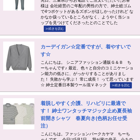
先日、三重県からお電話でご注文いただいたお客
様は 会社経営のご年配の男性の方で、紳士総ゴム
で4つポケットがあるズボンがほしかったけれど な
かなか扱っているところがなく、ようやく当ショ
ップを見つけてくださったとのことでした
≫続きを読む
カーデイガン☆定番ですが、着やすいで
す☆
こんにちは。 シニアファッション通販Ｇ＆Ｂ ち
ーちゃんです♪ 最近、色々と自分のコミニケーショ
ン能力の低さに、がっかりすることがありまし
た！ 失敗から学ぶ！ 常に成長！ って思っています
☆ 紳士定番日本製ウール混Ｖネック
≫続きを読む
着脱しやすく介護、リハビリに最適で
す！ 紳士ワンタッチマジック止め夏長袖
前開きシャツ 春夏向き(色柄お任せ受
注）
こんにちは。ファッションパークカヤマ ちーち
ゃんです。 今日は5月1日。 我が家の息子、小５の