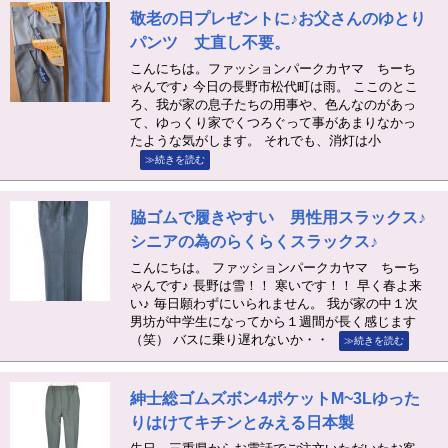
敬老の日プレゼントに♪お父さんのゆとり
パンツ 丈直し不要。
こんにちは。ファッションパークカヤマ ちーち
ゃんです♪ 今日の長野市松代町は雨。 ここのとこ
ろ、我が家の息子たちの用事や、色んなのがあっ
て、ゆっくり家でくつろぐって事があまりなかっ
たような気がします。 それでも、消灯は小
≫続きを読む
脇ゴムで履きやすい 男性用スラックス♪
シニアの為のらくらくスラックス♪
こんにちは。 ファッションパークカヤマ ちーち
ゃんです♪ 長野は雪！！ 寒いです！！ 早く春よ来
い♪ 毎日願わずにいられません。 我が家の中１次
男坊が中学生になってから１週間が長く感じます
（笑） バスに乗り遅れないか・・
≫続きを読む
紳士総ゴムズボン4ポケットM~3Lゆった
りはけてキチンとみえる日本製