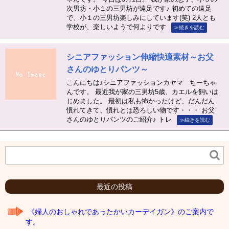
次男坊・小１の三男坊が遠足です♪ 初めての遠足
で、小１の三男坊楽しみにしています(笑) 2人とも
学校が、楽しいようで何よりです
≫続きを読む
シニアファッション伸縮快適素材～お父
さんのゆとりパンツ～
こんにちは♪シニアファッションカヤマ ちーちゃ
んです。 最近我が家の三男坊5歳、カエルを飼いは
じめました。 最初は私も怖かったけど、だんだん
慣れてきて、慣れとは恐ろしい物です・・・ お父
さんのゆとりパンツのご紹介♪ トレ
≫続きを読む
最近の投稿
《婦人のおしゃれであったかいカーデイガン》のご案内で
す。