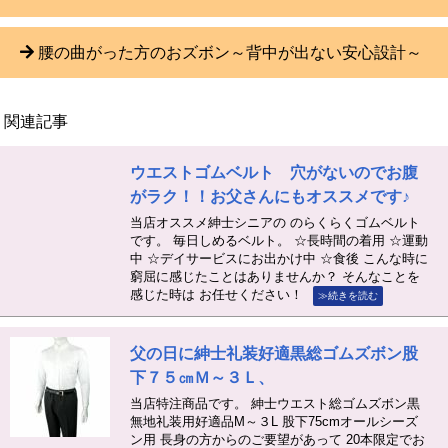
腰の曲がった方のおズボン～背中が出ない安心設計～
関連記事
ウエストゴムベルト 穴がないのでお腹
がラク！！お父さんにもオススメです♪
当店オススメ紳士シニアの のらくらくゴムベルト
です。 毎日しめるベルト。 ☆長時間の着用 ☆運動
中 ☆デイサービスにお出かけ中 ☆食後 こんな時に
窮屈に感じたことはありませんか？ そんなことを
感じた時は お任せください！
≫続きを読む
父の日に紳士礼装好適黒総ゴムズボン股
下７５㎝Ｍ～３Ｌ、
当店特注商品です。 紳士ウエスト総ゴムズボン黒
無地礼装用好適品M～３L 股下75cmオールシーズ
ン用 長身の方からのご要望があって 20本限定でお