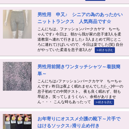
男性用 申又♪ シニアの為のあったかい
ニットトランクス 人気商品です☆
こんにちは。ファッションパークカヤマ ちーち
ゃんです♪ 今日は、朝から我が家の息子達3人を柔
道教室へ連れて行きました♪ 3人まとめて同じとこ
ろに連れてけばいいので、今日は楽でした(笑) 自分
がやっていた柔道を息子達3人が
≫続きを読む
男性用前開きワンタッチシャツ～着脱簡
単～
こんにちは♪ファッションパークカヤマ ちーちゃ
んです♪ 昨日は夜よく眠れませんでした(-_-;)中一の
息子初めての中間テスト。 夜も良く眠れず、朝も
早起き。笑ってしまうくらい、余裕がありませ
ん・・・ こんな時もあったって
≫続きを読む
お年寄りにオススメ介護の靴下～片手で
はけるソックス♪滑り止め付き