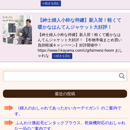
≫続きを読む
【紳士婦人小粋な袢纏】新入荷！軽くて
暖かなはんてんジャケット大好評！
【紳士婦人小粋な袢纏】新入荷！軽くて暖かなは
んてんジャケット大好評！ 【冬物準備まとめ買い
負担軽減キャンペーン】好評開催中！
https://www.f-kayama.com/c/grfa/menz-hoom おし
ゃれな
≫続きを読む
最近の投稿
《婦人のおしゃれであったかいカーデイガン》のご案内で
す。
ふんわり微起毛ピンタックブラウス、乾燥機対応のおしゃれ
な一品のご案内です。