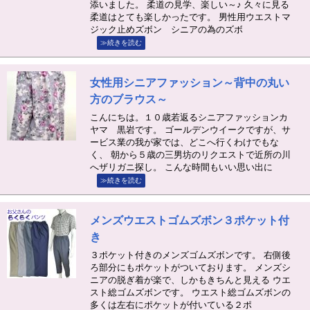
添いました。 柔道の見学、楽しい～♪ 久々に見る
柔道はとても楽しかったです。 男性用ウエストマ
ジック止めズボン シニアの為のズボ
≫続きを読む
女性用シニアファッション～背中の丸い
方のブラウス～
こんにちは。１０歳若返るシニアファッションカ
ヤマ 黒岩です。 ゴールデンウイークですが、サ
ービス業の我が家では、どこへ行くわけでもな
く、 朝から５歳の三男坊のリクエストで近所の川
へザリガニ探し。 こんな時間もいい思い出に
≫続きを読む
メンズウエストゴムズボン３ポケット付
き
３ポケット付きのメンズゴムズボンです。 右側後
ろ部分にもポケットがついております。 メンズシ
ニアの脱ぎ着が楽で、しかもきちんと見える ウエ
スト総ゴムズボンです。 ウエスト総ゴムズボンの
多くは左右にポケットが付いている２ポ