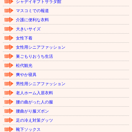
シャデイギフトサラダ館
マスコミでの報道
介護に便利な衣料
大きいサイズ
女性下着
女性用シニアファッション
巣ごもりおうち生活
松代観光
爽やか寝具
男性用シニアファッション
老人ホーム入居衣料
腰の曲がった人の服
腰曲がり服ズボン
足の冷え対策グッツ
靴下ソックス