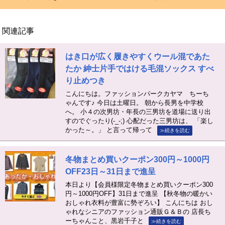
関連記事
はき口が広く履きやすくウール混であた
たか 紳士片手ではける毛混ソックス すべ
り止めつき
こんにちは。ファッションパークカヤマ ちーち
ゃんです♪ 今日は土曜日。 朝から長男を中学校
へ。 小４の次男坊・年長の三男坊を道場に送り出
すのでぐったり(-_-;) 心配だった三男坊は、 「楽し
かった～。」 と言って帰って
≫続きを読む
冬物まとめ買いクーポン300円～1000円
OFF23日～31日まで進呈
本日より【会員様限定冬物まとめ買いクーポン300
円～1000円OFF】31日まで進呈 【秋冬物の暖かい
おしゃれ衣料が豊富に勢ぞろい】 こんにちは おし
ゃれなシニアのファッション通販Ｇ＆Ｂの 店長ち
ーちゃんこと、黒岩千子と
≫続きを読む