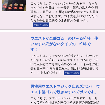
こんにちは。ファッションパークカヤマ ちーち
ゃんです♪ 今日は、中一長男、部活の県大会☆ 頑
張れ～。息子よ～！ 履き口が広いのでとても履き
やすくなっております。つま先を入れていただい
たらかかと側にあるつまみ部分を引っ張っ
≫続きを読む
ウエストが全部ゴム のび～るﾍﾞﾙﾄ 使
いやすい穴がないタイプの ﾍﾞﾙﾄで
す！！
こんにちは。ファッションﾊﾟｰｸカヤマ ちーちゃ
んです♪ このﾍﾞﾙﾄ、いいんです！！ ゴムになって
いて穴がどこでも差し込めるﾍﾞﾙﾄ！！ わが社の社
長も愛用中！ ちなみに私も、出かける時は使いま
す！！ お勧めです♪ ネ
≫続きを読む
男性用ウエストマジック止めズボン♪ ウ
エスト脇ゴムで履きやすいズボンです。
こんにちは。ファッションパークカヤマ ちーち
ゃんです♪ 今日は我が家の小６次男坊の練習に付き