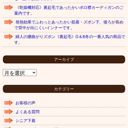
《乾燥機対応》裏起毛であったかいポロ襟カーディガンのご
案内です。
発熱効果でふわっとあったかい肌着・ズボン下、後ろが長め
で背中が出にくいインナーです。
婦人の腰曲がりズボン《裏起毛》G＆B冬の一番人気の商品で
す。
アーカイブ
ア
ー
カ
イ
カテゴリー
ブ
お客様の声
よくある質問
シニア下着