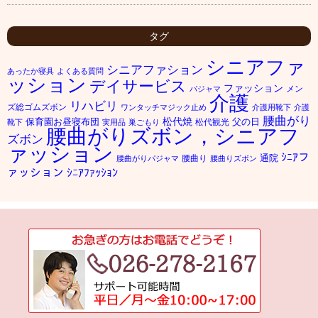
タグ
シニアファ
シニアファション
あったか寝具
よくある質問
ッション
デイサービス
ファッション
メン
パジャマ
介護
リハビリ
ズ総ゴムズボン
ワンタッチマジック止め
介護用靴下
介護
腰曲がり
松代焼
保育園お昼寝布団
父の日
松代観光
靴下
実用品
巣ごもり
腰曲がりズボン，シニアフ
ズボン
ァッション
ｼﾆｱフ
通院
腰曲り
腰曲がりパジャマ
腰曲りズボン
ァッション
ｼﾆｱﾌｧｯｼｮﾝ