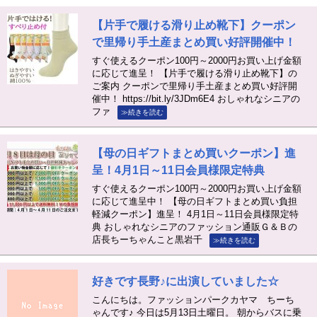
【片手で履ける滑り止め靴下】クーポン
で里帰り手土産まとめ買い好評開催中！
すぐ使えるクーポン100円～2000円お買い上げ金額
に応じて進呈！ 【片手で履ける滑り止め靴下】の
ご案内 クーポンで里帰り手土産まとめ買い好評開
催中！ https://bit.ly/3JDm6E4 おしゃれなシニアの
ファ
≫続きを読む
【母の日ギフトまとめ買いクーポン】進
呈！4月1日～11日会員様限定特典
すぐ使えるクーポン100円～2000円お買い上げ金額
に応じて進呈中！ 【母の日ギフトまとめ買い負担
軽減クーポン】進呈！ 4月1日～11日会員様限定特
典 おしゃれなシニアのファッション通販Ｇ＆Ｂの
店長ちーちゃんこと黒岩千
≫続きを読む
好きです長野♪に出演していました☆
こんにちは。ファッションパークカヤマ ちーち
ゃんです♪ 今日は5月13日土曜日。 朝からバスに乗