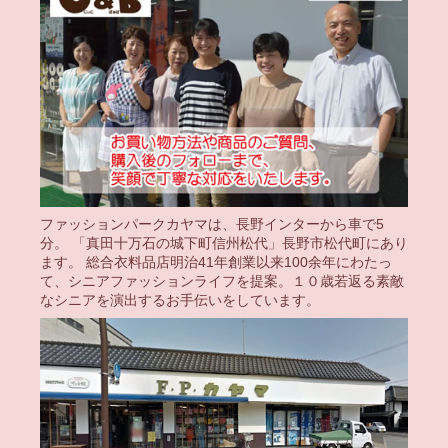
ファッションパークカヤマは、長野インターから車で5
分。 「真田十万石の城下町信州松代」長野市松代町にあり
ます。 総合衣料品店明治41年創業以来100余年にわたっ
て、シニアファッションライフを提案。１０歳若返る素敵
なシニアを演出するお手伝いをしています。