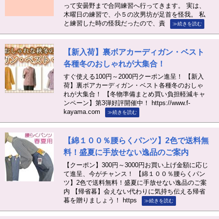
って安曇野まで合同練習へ行ってきます。 実は、
木曜日の練習で、小５の次男坊が足首を怪我。 私
と練習した時の怪我だったので、責
≫続きを読む
【新入荷】裏ボアカーディガン・ベスト
各種冬のおしゃれが大集合！
すぐ使える100円～2000円クーポン進呈！ 【新入
荷】裏ボアカーディガン・ベスト各種冬のおしゃ
れが大集合！ 【冬物準備まとめ買い負担軽減キャ
ンペーン】第3弾好評開催中！ https://www.f-
kayama.com
≫続きを読む
【綿１００％腰らくパンツ】2色で送料無
料！盛夏に手放せない逸品のご案内
【クーポン】300円～3000円お買い上げ金額に応じ
て進呈、今がチャンス！ 【綿１００％腰らくパン
ツ】2色で送料無料！盛夏に手放せない逸品のご案
内 【帰省暮】会えない代わりに気持ち伝える帰省
暮を贈りましょう！ https
≫続きを読む