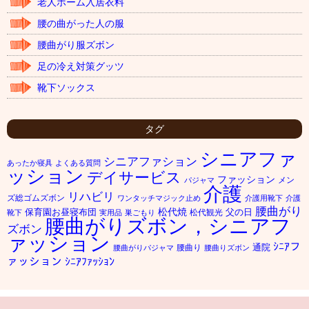
老人ホーム入居衣料
腰の曲がった人の服
腰曲がり服ズボン
足の冷え対策グッツ
靴下ソックス
タグ
シニアファ
シニアファション
あったか寝具
よくある質問
ッション
デイサービス
ファッション
メン
パジャマ
介護
リハビリ
ズ総ゴムズボン
ワンタッチマジック止め
介護用靴下
介護
腰曲がり
松代焼
保育園お昼寝布団
父の日
松代観光
靴下
実用品
巣ごもり
腰曲がりズボン，シニアフ
ズボン
ァッション
ｼﾆｱフ
通院
腰曲り
腰曲がりパジャマ
腰曲りズボン
ァッション
ｼﾆｱﾌｧｯｼｮﾝ