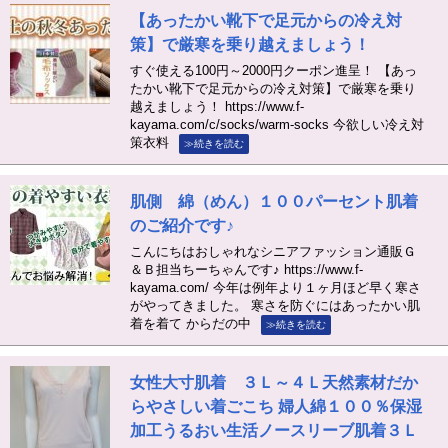
【あったかい靴下で足元からの冷え対
策】で厳寒を乗り越えましょう！
すぐ使える100円～2000円クーポン進呈！ 【あっ
たかい靴下で足元からの冷え対策】で厳寒を乗り
越えましょう！ https://www.f-
kayama.com/c/socks/warm-socks 今欲しい冷え対
策衣料
≫続きを読む
肌側 綿（めん）１００パーセント肌着
のご紹介です♪
こんにちはおしゃれなシニアファッション通販Ｇ
＆Ｂ担当ちーちゃんです♪ https://www.f-
kayama.com/ 今年は例年より１ヶ月ほど早く寒さ
がやってきました。 寒さを防ぐにはあったかい肌
着を着て からだの中
≫続きを読む
女性大寸肌着 ３Ｌ～４Ｌ天然素材だか
らやさしい着ごこち 婦人綿１００％保湿
加工うるおい生活ノースリーブ肌着３Ｌ