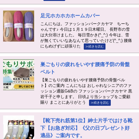
足元ホカホカホームカバー
こんにちは。ファッションパークカヤマ ちーち
ゃんです♪ 今日は１月１９日木曜日。 長野市の雪
は大分溶けました。 毎日雪かき(^_^;) 今年は、雪
が無くていいなあなんて思っていたけど(^_^;) 腰痛
にもめげずに頑張りた
≫続きを読む
巣ごもりの疲れをいやす腰痛予防の骨盤
ベルト
【巣ごもりの疲れをいやす腰痛予防の骨盤ベル
ト】のご案内 こんにちは おしゃれなシニアのファ
ッション通販G&Bの ファッションパークカヤマ 黒
岩千子と申します。 日頃より当ショップをご愛顧
賜り まことにありがとう
≫続きを読む
【靴下売れ筋第1位】紳士片手ではける靴
下【お急ぎ対応】《父の日プレゼント好
適品》ご案内です。