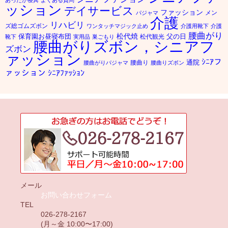
あったか寝具
よくある質問
ッション
デイサービス
ファッション
メン
パジャマ
介護
リハビリ
ズ総ゴムズボン
ワンタッチマジック止め
介護用靴下
介護
腰曲がり
松代焼
保育園お昼寝布団
父の日
松代観光
靴下
実用品
巣ごもり
腰曲がりズボン，シニアフ
ズボン
ァッション
ｼﾆｱフ
通院
腰曲り
腰曲がりパジャマ
腰曲りズボン
ァッション
ｼﾆｱﾌｧｯｼｮﾝ
メール
お問い合わせフォーム
TEL
026-278-2167
(月～金 10:00〜17:00)