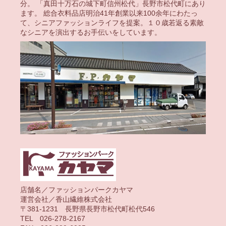
分。 「真田十万石の城下町信州松代」長野市松代町にあり
ます。 総合衣料品店明治41年創業以来100余年にわたっ
て、シニアファッションライフを提案。１０歳若返る素敵
なシニアを演出するお手伝いをしています。
店舗名／ファッションパークカヤマ
運営会社／香山繊維株式会社
〒381-1231 長野県長野市松代町松代546
TEL 026-278-2167