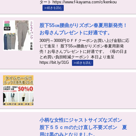
タート https://www.f-kayama.com/c/kenkou
≫続きを読む
股下55㎝腰曲がりズボン春夏用新発売！
お母さんプレゼントに好適です。
300円～3000円ＯＦＦクーポンお買い上げ金額に応
じて進呈！ 股下55㎝腰曲がりズボン春夏用新発
売！お母さんプレゼントに好適です。 《母の日ま
とめ買い負担軽減クーポン》本日より進呈
https://bit.ly/31G
≫続きを読む
小柄な女性にジャストサイズなズボン
股下５５ｃｍのたけ直し不要ズボン 夏
用は黒のみとなりました。