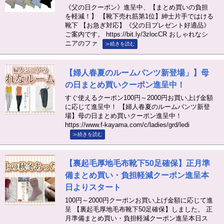
《父の日クーポン》進呈中、【まとめ買いの負担
を軽減！】 【靴下売れ筋第1位】紳士片手ではける
靴下 【お急ぎ対応】《父の日プレゼント好適品》
ご案内です。 https://bit.ly/3zlocCR おしゃれなシ
ニアのファ
≫続きを読む
【婦人春夏のルームパンツ新登場」】母
の日まとめ買いクーポン進呈中！
すぐ使えるクーポン100円～2000円お買い上げ金額
に応じて進呈中！ 【婦人春夏のルームパンツ新登
場】母の日まとめ買いクーポン進呈中！
https://www.f-kayama.com/c/ladies/grd/ledi
≫続きを読む
【裏起毛厚地毛布靴下50足確保】正月準
備まとめ買い・負担軽減クーポン進呈本
日よりスタート
100円～2000円クーポンお買い上げ金額に応じて進
呈 【裏起毛厚地毛布靴下50足確保】しました。 正
月準備まとめ買い・負担軽減クーポン進呈本日ス