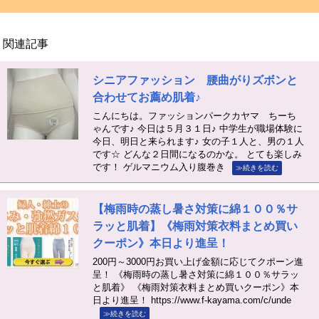
関連記事
シニアファッション 腰曲がりズボンと
合わせてお薦め肌着♪
こんにちは。ファッションパークカヤマ ちーち
ゃんです♪ 今日は５月３１日♪ 中学生が職場体験に
今日、明日と来られます♪ 女の子１人と、男の１人
です☆ どんな２日間になるのかな。 とても楽しみ
です！ ゲルマニウム入り腹巻き
≫続きを読む
【梅雨時の蒸し暑さ対策に綿１００％サ
ラッと肌着】《梅雨対策衣料まとめ買い
クーポン》本日より進呈！
200円～3000円お買い上げ金額に応じてクポーン進
呈！ 《梅雨時の蒸し暑さ対策に綿１００％サラッ
と肌着》 《梅雨対策衣料まとめ買いクーポン》本
日より進呈！ https://www.f-kayama.com/c/unde
≫続きを読む