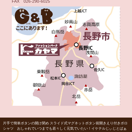
FAX 026-290-6025
片手で簡単ボタンの開け閉め スライド式マグネットボタン前開きえり付きポロ
シャツ おしゃれでいつまでも若々しく元気でいたい！イケテルじぃじとばぁ