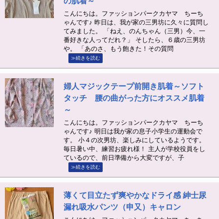
の肌着～
こんにちは。ファッションパークカヤマ ちーち
ゃんです♪ 昨日は、我が家の三男坊に久々に質問し
てみました。 「ねえ、のんちゃん（三男）今、一
番好きな人ってだれ？」 そしたら、６歳の三男坊
や。 「あのさ、もう飽きた！その質問
≫続きを読む
婦人マジックテープ前開き肌着～ソフト
タッチ 腰の曲がった方にオススメ肌着
～
こんにちは。ファッションパークカヤマ ちーち
ゃんです♪ 明日は我が家の息子小学生の運動会で
す。 小４の次男坊、楽しみにしているようです。
毎日暑い中、練習お疲れ様！ 主人が学校役員をし
ているので、前日準備から大変ですが、子
≫続きを読む
薄くて目立たず爽やかなドライ感 紳士尿
漏れ吸水パンツ（申又）キャロン