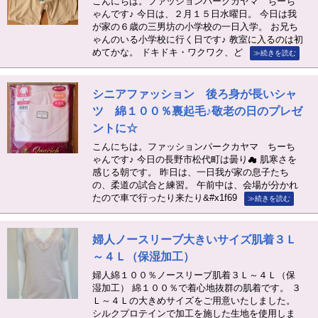
こんにちは。ファッションパークカヤマ ちーち
ゃんです♪ 今日は、２月１５日水曜日。 今日は我
が家の６歳の三男坊の小学校の一日入学。 お兄ち
ゃんのいる小学校に行く日です♪ 教室に入るのは初
めてかな。 ドキドキ・ワクワク、ど
≫続きを読む
シニアファッション 後ろ身が長いシャ
ツ 綿１００％裏起毛♪敬老の日のプレゼ
ントに☆
こんにちは。ファッションパークカヤマ ちーち
ゃんです♪ 今日の長野市松代町は曇り☁ 肌寒さを
感じる朝です。 昨日は、一日我が家の息子たち
の、柔道の試合と練習。 午前中は、会場が分かれ
たので車で行ったり来たり&#x1f69
≫続きを読む
婦人ノースリーブ大きいサイズ肌着３Ｌ
～４Ｌ（保湿加工）
婦人綿１００％ノースリーブ肌着３Ｌ～４Ｌ（保
湿加工） 綿１００％で着心地抜群の肌着です。 ３
Ｌ～４Ｌの大きめサイズをご用意いたしました。
シルクプロテインで加工を施した生地を使用しま