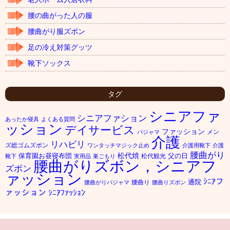
腰の曲がった人の服
腰曲がり服ズボン
足の冷え対策グッツ
靴下ソックス
タグ
シニアファ
シニアファション
あったか寝具
よくある質問
ッション
デイサービス
ファッション
メン
パジャマ
介護
リハビリ
ズ総ゴムズボン
ワンタッチマジック止め
介護用靴下
介護
腰曲がり
松代焼
保育園お昼寝布団
父の日
松代観光
靴下
実用品
巣ごもり
腰曲がりズボン，シニアフ
ズボン
ァッション
ｼﾆｱフ
通院
腰曲り
腰曲がりパジャマ
腰曲りズボン
ァッション
ｼﾆｱﾌｧｯｼｮﾝ