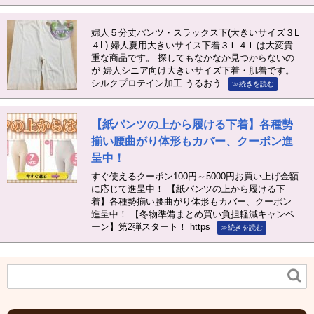
婦人５分丈パンツ・スラックス下(大きいサイズ３L
４L) 婦人夏用大きいサイス下着３Ｌ４Ｌは大変貴
重な商品です。 探してもなかなか見つからないの
が 婦人シニア向け大きいサイズ下着・肌着です。
シルクプロテイン加工 うるおう
≫続きを読む
【紙パンツの上から履ける下着】各種勢
揃い腰曲がり体形もカバー、クーポン進
呈中！
すぐ使えるクーポン100円～5000円お買い上げ金額
に応じて進呈中！ 【紙パンツの上から履ける下
着】各種勢揃い腰曲がり体形もカバー、クーポン
進呈中！ 【冬物準備まとめ買い負担軽減キャンペ
ーン】第2弾スタート！ https
≫続きを読む