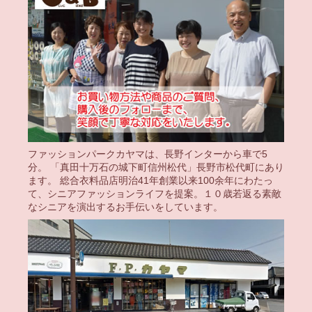
ファッションパークカヤマは、長野インターから車で5
分。 「真田十万石の城下町信州松代」長野市松代町にあり
ます。 総合衣料品店明治41年創業以来100余年にわたっ
て、シニアファッションライフを提案。１０歳若返る素敵
なシニアを演出するお手伝いをしています。