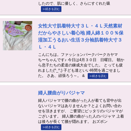
したので、肌に優しく、さらにすぐれた吸
≫続きを読む
女性大寸肌着特大寸３Ｌ・４Ｌ天然素材
だからやさしい着心地 婦人綿１００％保
湿加工うるおい生活３分袖肌着特大寸３
Ｌ・４Ｌ
こんにちは。ファッションパークパークカヤマ
ちーちゃんです♪ 今日は4月３０日 日曜日。 朝か
ら息子たちの柔道の錬成大会でした。 とっても疲
れました(^_^;) 子ども達といい時間を過ごせまし
た。 さあ、頑張ろう～。 &
≫続きを読む
婦人腰曲がりパジャマ
婦人パジャマで腰の曲がった人が着ても背中が出
ないパジャマはありませんか？とよくお問い合わ
せを頂きますが、 ご要望にピッタリのパジャマが
ございます。 婦人腰の曲がった人のパジャマ 上着
は後ろが長くて腰が隠れます。 おズボン
≫続きを読む