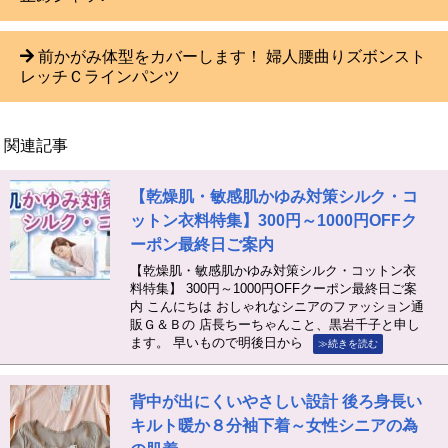
前かがみ体型をカバーします！ 婦人腰曲りズボンスト
レッチＣラインパンツ
関連記事
【乾燥肌・敏感肌かゆみ対策シルク・コ
ットン衣料特集】300円～1000円OFFク
ーポン最終日ご案内
【乾燥肌・敏感肌かゆみ対策シルク・コットン衣
料特集】 300円～1000円OFFクーポン最終日ご案
内 こんにちは おしゃれなシニアのファッション通
販Ｇ＆Ｂの 店長ちーちゃんこと、黒岩千子と申し
ます。 早いもので明後日から
≫続きを読む
背中が出にくいやさしい設計 後ろ身長い
キルト暖か８分袖下着～女性シニアの為