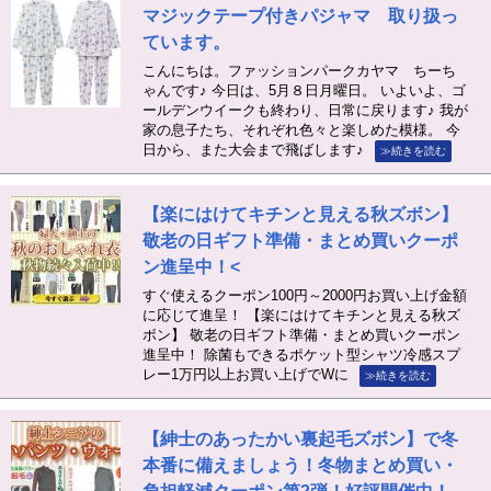
マジックテープ付きパジャマ 取り扱っ
ています。
こんにちは。ファッションパークカヤマ ちーち
ゃんです♪ 今日は、5月８日月曜日。 いよいよ、ゴ
ールデンウイークも終わり、日常に戻ります♪ 我が
家の息子たち、それぞれ色々と楽しめた模様。 今
日から、また大会まで飛ばします♪
≫続きを読む
【楽にはけてキチンと見える秋ズボン】
敬老の日ギフト準備・まとめ買いクーポ
ン進呈中！<
すぐ使えるクーポン100円～2000円お買い上げ金額
に応じて進呈！ 【楽にはけてキチンと見える秋ズ
ボン】 敬老の日ギフト準備・まとめ買いクーポン
進呈中！ 除菌もできるポケット型シャツ冷感スプ
レー1万円以上お買い上げでWに
≫続きを読む
【紳士のあったかい裏起毛ズボン】で冬
本番に備えましょう！冬物まとめ買い・