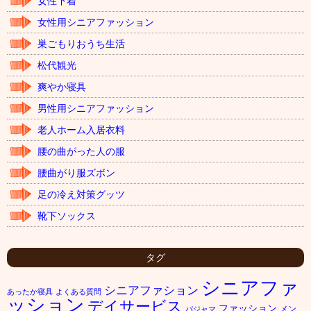
女性下着
女性用シニアファッション
巣ごもりおうち生活
松代観光
爽やか寝具
男性用シニアファッション
老人ホーム入居衣料
腰の曲がった人の服
腰曲がり服ズボン
足の冷え対策グッツ
靴下ソックス
タグ
シニアファ
シニアファション
あったか寝具
よくある質問
ッション
デイサービス
ファッション
メン
パジャマ