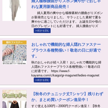
婦人楊柳腰曲がりズボン爽やかでおしゃ
れな夏用新商品発売！
婦人夏用の爽やかな楊柳素材の腰曲がりズボン
が新発売となりました。 サラッとした素材で夏を
爽やかに過ごしていただけます。 お誕生日や母の
日のプレゼントにも好適です。 婦人腰曲がりズ
≫続きを読む
おしゃれで機能的な婦人隠れファスナー
ブラウス各種勢揃い！敬老の日に好適で
す。
秋のおしゃれが続々入荷！ おしゃれで機能的な婦
人隠れファスナーブラウス各種勢揃い！敬老の日
に好適です。 https://www.f-
kayama.com/c/kaigo/gr-magunet/ledies-magunet
≫続きを読む
【秋冬のチュニック丈Tシャツ】残りわず
か、まとめ買いクーポン進呈中！
すぐ使える100円～2000円クーポン進呈！ 【秋冬