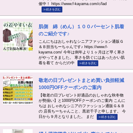
催中！ https://www.f-kayama.com/c/lad
≫続きを読む
肌側 綿（めん）１００パーセント肌着
のご紹介です♪
こんにちはおしゃれなシニアファッション通販Ｇ
＆Ｂ担当ちーちゃんです♪ https://www.f-
kayama.com/ 今年は例年より１ヶ月ほど早く寒さ
がやってきました。 寒さを防ぐにはあったかい肌
着を着て からだの中
≫続きを読む
敬老の日プレゼントまとめ買い負担軽減
1000円OFFクーポンのご案内
【敬老の日プレゼント好適品のおしゃれな秋冬物
が勢揃い】と1000円OFFクーポンのご案内 こんに
ちは おしゃれなシニアのファッション通販Ｇ＆Ｂ
の 店長ちーちゃんこと、黒岩千子と申します。 今
日から９月となりました。 まだ
≫続きを読む