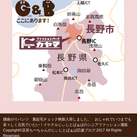
腰曲がりパンツ 裏起毛チェック柄新入荷しました。 おしゃれでいつまでも
若々しく元気でいたい！イケテルじぃじとばぁばのシニアファッション通販
Copyright©店長ちーちゃんのじぃじとばぁば応援ブログ,2017 All Rights
Reserved.