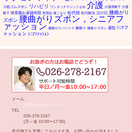
介護
リハビリ
ズ総ゴムズボン
ワンタッチマジック止め
介護用靴下
介護
腰曲がり
松代焼
保育園お昼寝布団
父の日
松代観光
靴下
実用品
巣ごもり
腰曲がりズボン，シニアフ
ズボン
ァッション
ｼﾆｱフ
通院
腰曲り
腰曲がりパジャマ
腰曲りズボン
ァッション
ｼﾆｱﾌｧｯｼｮﾝ
メール
お問い合わせフォーム
TEL
026-278-2167
(月～金 10:00〜17:00)
実店舗でも営業しております為、お問い合わせ頂きました