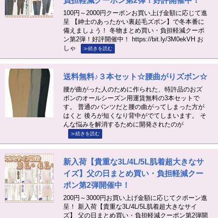
負担軽減クーポン第2弾！好評開催中！
100円～2000円クーポンお買い上げ金額に応じて進
呈 【紳士のあったかい裏起毛ズボン】で冬本番に
備えましょう！ 冬物まとめ買い・負担軽減クーポ
ン第2弾！好評開催中！ https://bit.ly/3M0ekVH お
しゃ
≫続きを読む
送料無料♪３本セット☆腰曲がりズボン☆
腰が曲がった人のために作られた、特許品のおズ
ボンのオールシーズン用運賃無料の3本セットで
す。 普通のパンツだと腰の曲がってしまった方が
はくと 後ろが短くなり背中がでてしまいます。 そ
んな悩みを解消するために開発されたのが
≫続きを読む
新入荷【貴重な3L/4L/5L肌着超大きなサ
イズ】父の日まとめ買い・負担軽減クー
ポン第2弾開催中！
200円～3000円お買い上げ金額に応じてクポーン進
呈！ 新入荷【貴重な3L/4L/5L肌着超大きなサイ
ズ】 父の日まとめ買い・負担軽減クーポン第2弾開