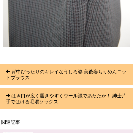
背中ぴったりのキレイなうしろ姿 美後姿ちりめんニッ
トブラウス
はき口が広く履きやすくウール混であたたか！ 紳士片
手ではける毛混ソックス
関連記事