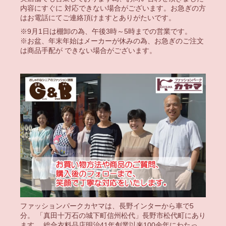
内容にすぐに 対応できない場合がございます。お急ぎの方
はお電話にてご連絡頂けますとありがたいです。
※9月1日は棚卸の為、午後3時～5時までの営業です。
※お盆、年末年始はメーカーが休みの為、お急ぎのご注文
は商品手配が できない場合がございます。
ファッションパークカヤマは、長野インターから車で5
分。 「真田十万石の城下町信州松代」長野市松代町にあり
ます。 総合衣料品店明治41年創業以来100余年にわたっ