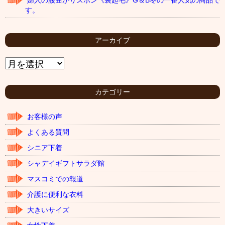
婦人の腰曲がりズボン《裏起毛》G＆B冬の一番人気の商品で
す。
アーカイブ
ア
ー
カ
イ
カテゴリー
ブ
お客様の声
よくある質問
シニア下着
シャデイギフトサラダ館
マスコミでの報道
介護に便利な衣料
大きいサイズ