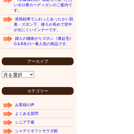
いポロ襟カーディガンのご案内で
す。
発熱効果でふわっとあったかい肌
着・ズボン下、後ろが長めで背中
が出にくいインナーです。
婦人の腰曲がりズボン《裏起毛》
G＆B冬の一番人気の商品です。
アーカイブ
ア
ー
カ
イ
カテゴリー
ブ
お客様の声
よくある質問
シニア下着
シャデイギフトサラダ館