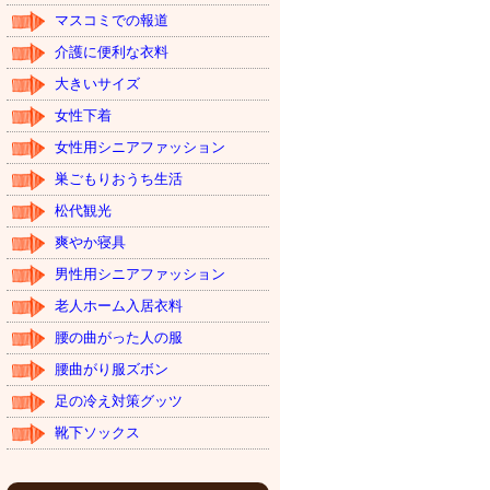
マスコミでの報道
介護に便利な衣料
大きいサイズ
女性下着
女性用シニアファッション
巣ごもりおうち生活
松代観光
爽やか寝具
男性用シニアファッション
老人ホーム入居衣料
腰の曲がった人の服
腰曲がり服ズボン
足の冷え対策グッツ
靴下ソックス