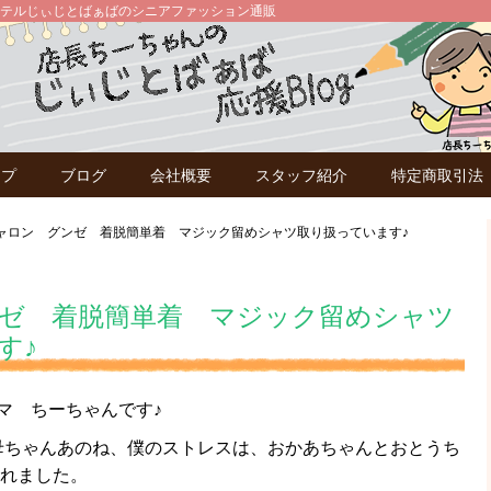
テルじぃじとばぁばのシニアファッション通販
ップ
ブログ
会社概要
スタッフ紹介
特定商取引法
ャロン グンゼ 着脱簡単着 マジック留めシャツ取り扱っています♪
ゼ 着脱簡単着 マジック留めシャツ
す♪
マ ちーちゃんです♪
お母ちゃんあのね、僕のストレスは、おかあちゃんとおとうち
われました。