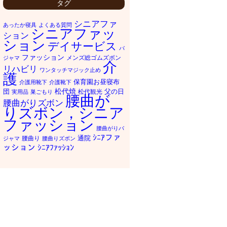
タグ
シニアファ
あったか寝具
よくある質問
シニアファッ
ション
ション
デイサービス
パ
ファッション
メンズ総ゴムズボン
ジャマ
介
リハビリ
ワンタッチマジック止め
護
保育園お昼寝布
介護用靴下
介護靴下
松代焼
団
父の日
松代観光
実用品
巣ごもり
腰曲が
腰曲がりズボン
りズボン，シニア
ファッション
腰曲がりパ
ｼﾆｱファ
通院
腰曲り
ジャマ
腰曲りズボン
ッション
ｼﾆｱﾌｧｯｼｮﾝ