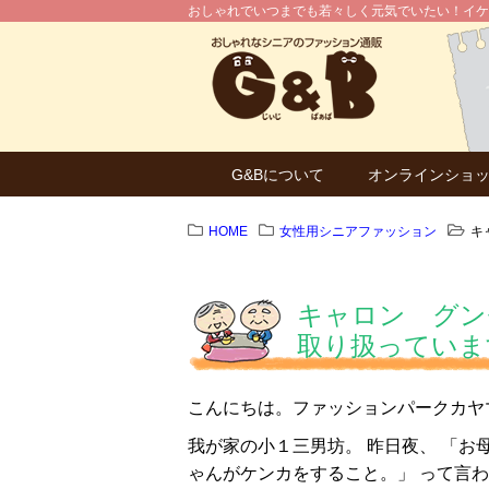
おしゃれでいつまでも若々しく元気でいたい！イケ
G&Bについて
オンラインショ
HOME
女性用シニアファッション
キ
キャロン グン
取り扱っていま
こんにちは。ファッションパークカヤ
我が家の小１三男坊。 昨日夜、 「
ゃんがケンカをすること。」 って言