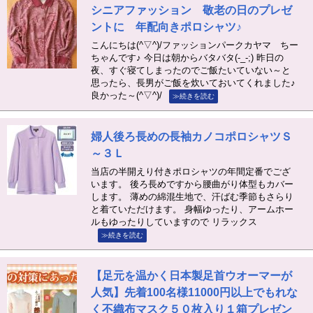
シニアファッション 敬老の日のプレゼ
ントに 年配向きポロシャツ♪
こんにちは(^▽^)/ファッションパークカヤマ ちー
ちゃんです♪ 今日は朝からバタバタ(-_-;) 昨日の
夜、すぐ寝てしまったのでご飯たいていない～と
思ったら、長男がご飯を炊いておいてくれました♪
良かった～(^▽^)/
≫続きを読む
婦人後ろ長めの長袖カノコポロシャツＳ
～３Ｌ
当店の半開えり付きポロシャツの年間定番でござ
います。 後ろ長めですから腰曲がり体型もカバー
します。 薄めの綿混生地で、汗ばむ季節もさらり
と着ていただけます。 身幅ゆったり、アームホー
ルもゆったりしていますので リラックス
≫続きを読む
【足元を温かく日本製足首ウオーマーが
人気】先着100名様11000円以上でもれな
く不織布マスク５０枚入り１箱プレゼン