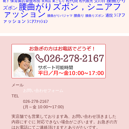
腰曲がり
松代焼
保育園お昼寝布団
父の日
松代観光
靴下
実用品
巣ごもり
腰曲がりズボン，シニアフ
ズボン
ァッション
ｼﾆｱフ
通院
腰曲り
腰曲がりパジャマ
腰曲りズボン
ァッション
ｼﾆｱﾌｧｯｼｮﾝ
メール
お問い合わせフォーム
TEL
026-278-2167
(月～金 10:00〜17:00)
実店舗でも営業しております為、お問い合わせ頂きました
内容にすぐに 対応できない場合がございます。お急ぎの方
はお電話にてご連絡頂けますとありがたいです。