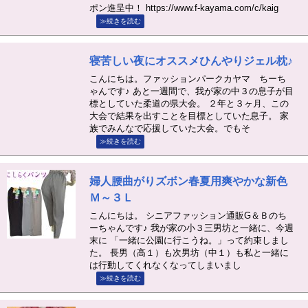
ポン進呈中！ https://www.f-kayama.com/c/kaig
≫続きを読む
寝苦しい夜にオススメひんやりジェル枕♪
こんにちは。ファッションパークカヤマ ちーち
ゃんです♪ あと一週間で、我が家の中３の息子が目
標としていた柔道の県大会。 ２年と３ヶ月、この
大会で結果を出すことを目標としていた息子。 家
族でみんなで応援していた大会。でもそ
≫続きを読む
婦人腰曲がりズボン春夏用爽やかな新色
Ｍ～３Ｌ
こんにちは。 シニアファッション通販G＆Ｂのち
ーちゃんです♪ 我が家の小３三男坊と一緒に、今週
末に 「一緒に公園に行こうね。」って約束しまし
た。 長男（高１）も次男坊（中１）も私と一緒に
は行動してくれなくなってしまいまし
≫続きを読む