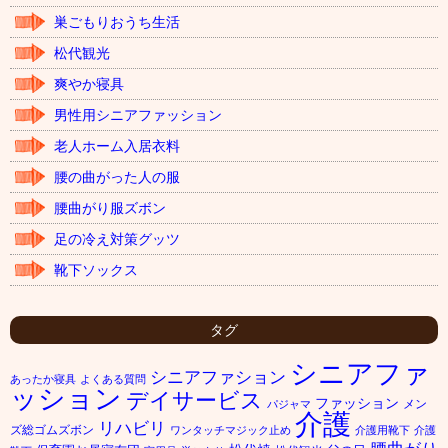
巣ごもりおうち生活
松代観光
爽やか寝具
男性用シニアファッション
老人ホーム入居衣料
腰の曲がった人の服
腰曲がり服ズボン
足の冷え対策グッツ
靴下ソックス
タグ
シニアファ
シニアファション
あったか寝具
よくある質問
ッション
デイサービス
ファッション
メン
パジャマ
介護
リハビリ
ズ総ゴムズボン
ワンタッチマジック止め
介護用靴下
介護