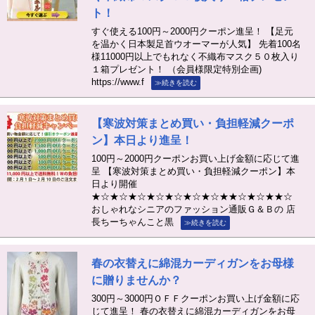
ト！
すぐ使える100円～2000円クーポン進呈！ 【足元
を温かく日本製足首ウオーマーが人気】 先着100名
様11000円以上でもれなく不織布マスク５０枚入り
１箱プレゼント！ （会員様限定特別企画)
https://www.f
≫続きを読む
【寒波対策まとめ買い・負担軽減クーポ
ン】本日より進呈！
100円～2000円クーポンお買い上げ金額に応じて進
呈 【寒波対策まとめ買い・負担軽減クーポン】本
日より開催
★☆★☆★☆★☆★☆★☆★☆★★☆★☆★★☆
おしゃれなシニアのファッション通販Ｇ＆Ｂの 店
長ちーちゃんこと黒
≫続きを読む
春の衣替えに綿混カーディガンをお母様
に贈りませんか？
300円～3000円ＯＦＦクーポンお買い上げ金額に応
じて進呈！ 春の衣替えに綿混カーディガンをお母