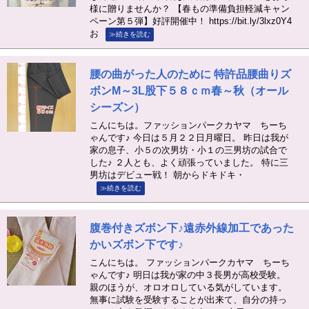
様に贈りませんか？ 【春もの準備負担軽減キャン
ペーン第５弾】好評開催中！ https://bit.ly/3lxz0Y4
お
≫続きを読む
腰の曲がった人のために 特許品腰曲りズ
ボンM～3L股下５８ｃｍ春～秋（オール
シーズン）
こんにちは。ファッションパークカヤマ ちーち
ゃんです♪ 今日は５月２２日月曜日。 昨日は我が
家の息子、小５の次男坊・小１の三男坊の試合で
した♪ ２人とも、よく頑張っていました。 特に三
男坊はデビュー戦！ 朝からドキドキ・
≫続きを読む
腹巻付きズボン下♪遠赤外線加工であった
かいズボン下です♪
こんにちは。 ファッションパークカヤマ ちーち
ゃんです♪ 明日は我が家の中３長男が高校受験。
親のほうが、オロオロしている気がしています。
無事に試験を受験することが出来て、自分の持っ