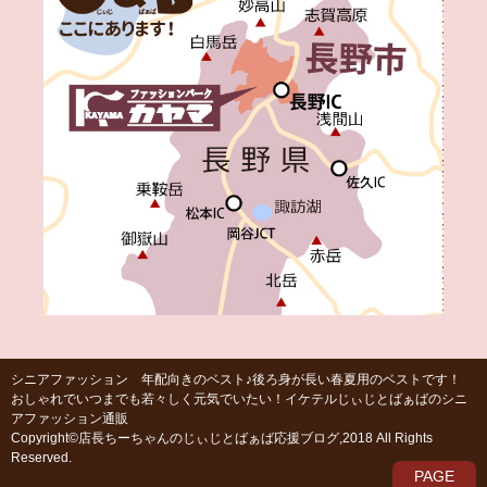
シニアファッション 年配向きのベスト♪後ろ身が長い春夏用のベストです！
おしゃれでいつまでも若々しく元気でいたい！イケテルじぃじとばぁばのシニ
アファッション通販
Copyright©店長ちーちゃんのじぃじとばぁば応援ブログ,2018 All Rights
Reserved.
PAGE