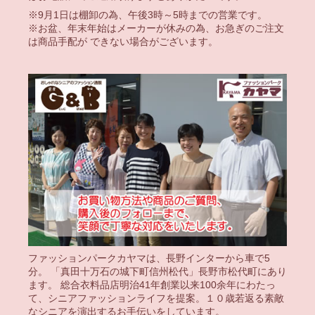
※9月1日は棚卸の為、午後3時～5時までの営業です。
※お盆、年末年始はメーカーが休みの為、お急ぎのご注文
は商品手配が できない場合がございます。
ファッションパークカヤマは、長野インターから車で5
分。 「真田十万石の城下町信州松代」長野市松代町にあり
ます。 総合衣料品店明治41年創業以来100余年にわたっ
て、シニアファッションライフを提案。１０歳若返る素敵
なシニアを演出するお手伝いをしています。