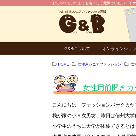
おしゃれでいつまでも若々しく元気でいたい！イケ
G&Bについて
オンラインショ
HOME
女性用シニアファッション
女
女性用前開きカ
こんにちは。ファッションパークカヤ
我が家の小６次男坊、昨日は信州大学
小学生のうちに大学が体験できるとは