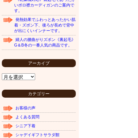
いポロ襟カーディガンのご案内で
す。
発熱効果でふわっとあったかい肌
着・ズボン下、後ろが長めで背中
が出にくいインナーです。
婦人の腰曲がりズボン《裏起毛》
G＆B冬の一番人気の商品です。
アーカイブ
ア
ー
カ
イ
カテゴリー
ブ
お客様の声
よくある質問
シニア下着
シャデイギフトサラダ館