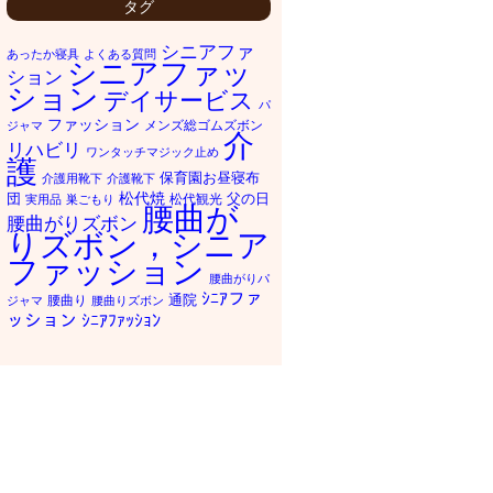
タグ
シニアファ
あったか寝具
よくある質問
シニアファッ
ション
ション
デイサービス
パ
ファッション
メンズ総ゴムズボン
ジャマ
介
リハビリ
ワンタッチマジック止め
護
保育園お昼寝布
介護用靴下
介護靴下
松代焼
団
父の日
松代観光
実用品
巣ごもり
腰曲が
腰曲がりズボン
りズボン，シニア
ファッション
腰曲がりパ
ｼﾆｱファ
通院
腰曲り
ジャマ
腰曲りズボン
ッション
ｼﾆｱﾌｧｯｼｮﾝ