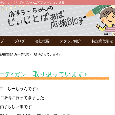
テルじぃじとばぁばのシニアファッション通販
ップ
ブログ
会社概要
スタッフ紹介
特定商取引法
性用前開きカーデｲガン 取り扱っています♪
ーデｲガン 取り扱っています♪
マ ちーちゃんです♪
に練習に行ってきました。
すばらしい事です！