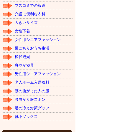
マスコミでの報道
介護に便利な衣料
大きいサイズ
女性下着
女性用シニアファッション
巣ごもりおうち生活
松代観光
爽やか寝具
男性用シニアファッション
老人ホーム入居衣料
腰の曲がった人の服
腰曲がり服ズボン
足の冷え対策グッツ
靴下ソックス