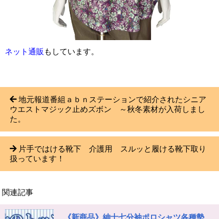
ネット通販
もしています。
地元報道番組ａｂｎステーションで紹介されたシニア
ウエストマジック止めズボン ～秋冬素材が入荷しまし
た。
片手ではける靴下 介護用 スルッと履ける靴下取り
扱っています！
関連記事
《新商品》紳士七分袖ポロシャツ各種勢