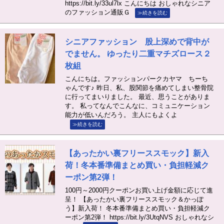
https://bit.ly/33ul7lx こんにちは おしゃれなシニア
のファッション通販Ｇ
≫続きを読む
シニアファッション 股上深めで背中が
でません。 ゆったり二重マチズロース２
枚組
こんにちは。ファッションパークカヤマ ちーち
ゃんです♪ 昨日、私、股関節を痛めてしまい整骨院
に行ってまいりました。 最近、思うことがありま
す。 私ってなんでこんなに、コミュニケーション
能力が低いんだろう。 主人にもよくよ
≫続きを読む
【あったかい裏フリーススモック】新入
荷！冬本番準備まとめ買い・負担軽減ク
ーポン第2弾！
100円～2000円クーポンお買い上げ金額に応じて進
呈！ 【あったかい裏フリーススモック＆かっぽ
う】新入荷！ 冬本番準備まとめ買い・負担軽減ク
ーポン第2弾！ https://bit.ly/3UtqNVS おしゃれなシ