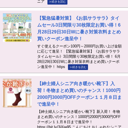
ニア
≫続きを読む
【緊急猛暑対策】《お肌サラサラ》タイ
ムセール3日間限り30枚限定お買い得！6
月28日29日30日Wに暑さ対策衣料まとめ
買いクーポン進呈中！
すぐ使えるクーポン100円～2000円お買い上げ金額
に応じて進呈！ 【緊急猛暑対策】《お肌サラサラ
タイムセール》3日間限り30枚限定お買い得！ 6月
28日29日30日Wに暑さ対策衣料まとめ買いクーポ
ン進呈中！ https
≫続きを読む
【紳士婦人シニア向き暖かい靴下】入
荷！冬物まとめ買いのチャンス！1000円
2000円3000円OFFクーポン１１月８日ま
で進呈中！
【紳士婦人シニア向き暖かい靴下】新入荷！ 冬物
まとめ買いのチャンス！1000円2000円3000円OFF
クーポン１１月８日まで進呈中！
https://bit.ly/3jXiw95 こんにちは おしゃれなシニア