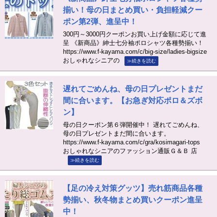
揃い！母の日まとめ買い・負担軽減クー
ポン第2弾、進呈中！
300円～3000円クーポンお買い上げ金額に応じて進
呈 《新商品》紳士七分袖ポロシャツ各種勢揃い！
https://www.f-kayama.com/c/big-size/ladies-bigsize
おしゃれなシニアの
≫続きを読む
遅れてごめんね、母の日プレゼントまだ
間に合います。【お急ぎ対応ポロ＆ズボ
ン】
母の日クーポン第６弾開催中！ 遅れてごめんね、
母の日プレゼントまだ間に合います。
https://www.f-kayama.com/c/gra/kosimagari-tops
おしゃれなシニアのファッション通販Ｇ＆Ｂ 店
≫続きを読む
【足の冷え対策グッツ】売れ筋商品各種
勢揃い、秋冬物まとめ買いクーポン進呈
中！