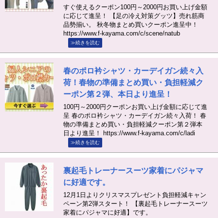
すぐ使えるクーポン100円～2000円お買い上げ金額
に応じて進呈！ 【足の冷え対策グッツ】売れ筋商
品勢揃い。 秋冬物まとめ買いクーポン進呈中！
https://www.f-kayama.com/c/scene/natub
≫続きを読む
春のポロ衿シャツ・カーデイガン続々入
荷！春物の準備まとめ買い・負担軽減ク
ーポン第２弾、本日より進呈！
100円～2000円クーポンお買い上げ金額に応じて進
呈 春のポロ衿シャツ・カーデイガン続々入荷！ 春
物の準備まとめ買い・負担軽減クーポン第２弾本
日より進呈！ https://www.f-kayama.com/c/ladi
≫続きを読む
裏起毛トレーナースーツ家着にパジャマ
に好適です。
12月1日よりクリスマスプレゼント負担軽減キャン
ペーン第2弾スタート！ 【裏起毛トレーナースーツ
家着にパジャマに好適】です。