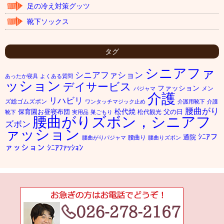
足の冷え対策グッツ
靴下ソックス
タグ
シニアファ
シニアファション
あったか寝具
よくある質問
ッション
デイサービス
ファッション
メン
パジャマ
介護
リハビリ
ズ総ゴムズボン
ワンタッチマジック止め
介護用靴下
介護
腰曲がり
松代焼
保育園お昼寝布団
父の日
松代観光
靴下
実用品
巣ごもり
腰曲がりズボン，シニアフ
ズボン
ァッション
ｼﾆｱフ
通院
腰曲り
腰曲がりパジャマ
腰曲りズボン
ァッション
ｼﾆｱﾌｧｯｼｮﾝ