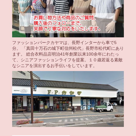
ファッションパークカヤマは、長野インターから車で5
分。 「真田十万石の城下町信州松代」長野市松代町にあり
ます。 総合衣料品店明治41年創業以来100余年にわたっ
て、シニアファッションライフを提案。１０歳若返る素敵
なシニアを演出するお手伝いをしています。