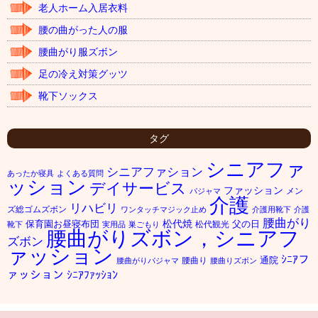
老人ホーム入居衣料
腰の曲がった人の服
腰曲がり服ズボン
足の冷え対策グッツ
靴下ソックス
タグ
シニアファ
シニアファション
あったか寝具
よくある質問
ッション
デイサービス
ファッション
メン
パジャマ
介護
リハビリ
ズ総ゴムズボン
ワンタッチマジック止め
介護用靴下
介護
腰曲がり
松代焼
保育園お昼寝布団
父の日
松代観光
靴下
実用品
巣ごもり
腰曲がりズボン，シニアフ
ズボン
ァッション
ｼﾆｱフ
通院
腰曲り
腰曲がりパジャマ
腰曲りズボン
ァッション
ｼﾆｱﾌｧｯｼｮﾝ