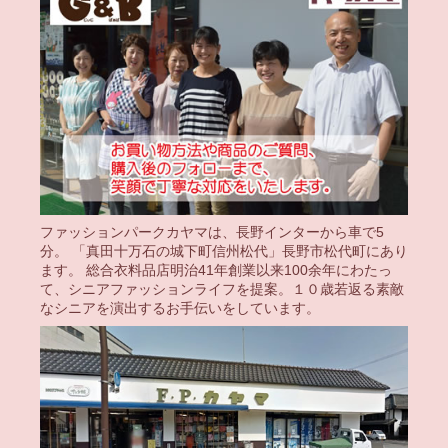
ファッションパークカヤマは、長野インターから車で5
分。 「真田十万石の城下町信州松代」長野市松代町にあり
ます。 総合衣料品店明治41年創業以来100余年にわたっ
て、シニアファッションライフを提案。１０歳若返る素敵
なシニアを演出するお手伝いをしています。