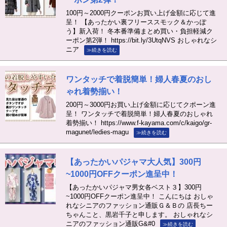
100円～2000円クーポンお買い上げ金額に応じて進
呈！ 【あったかい裏フリーススモック＆かっぽ
う】新入荷！ 冬本番準備まとめ買い・負担軽減ク
ーポン第2弾！ https://bit.ly/3UtqNVS おしゃれなシ
ニア
≫続きを読む
ワンタッチで着脱簡単！婦人春夏のおし
ゃれ着勢揃い！
200円～3000円お買い上げ金額に応じてクポーン進
呈！ ワンタッチで着脱簡単！婦人春夏のおしゃれ
着勢揃い！ https://www.f-kayama.com/c/kaigo/gr-
magunet/ledies-magu
≫続きを読む
【あったかいパジャマ大人気】300円
~1000円OFFクーポン進呈中！
【あったかいパジャマ男女各ベスト３】300円
~1000円OFFクーポン進呈中！ こんにちは おしゃ
れなシニアのファッション通販Ｇ＆Ｂの 店長ちー
ちゃんこと、黒岩千子と申します。 おしゃれなシ
ニアのファッション通販G&#0
≫続きを読む