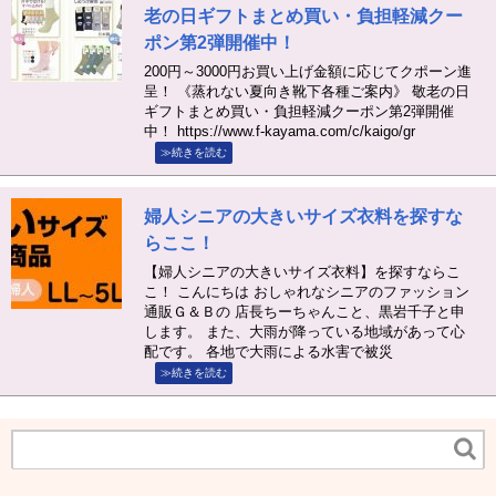
老の日ギフトまとめ買い・負担軽減クー
ポン第2弾開催中！
200円～3000円お買い上げ金額に応じてクポーン進
呈！ 《蒸れない夏向き靴下各種ご案内》 敬老の日
ギフトまとめ買い・負担軽減クーポン第2弾開催
中！ https://www.f-kayama.com/c/kaigo/gr
≫続きを読む
婦人シニアの大きいサイズ衣料を探すな
らここ！
【婦人シニアの大きいサイズ衣料】を探すならこ
こ！ こんにちは おしゃれなシニアのファッション
通販Ｇ＆Ｂの 店長ちーちゃんこと、黒岩千子と申
します。 また、大雨が降っている地域があって心
配です。 各地で大雨による水害で被災
≫続きを読む