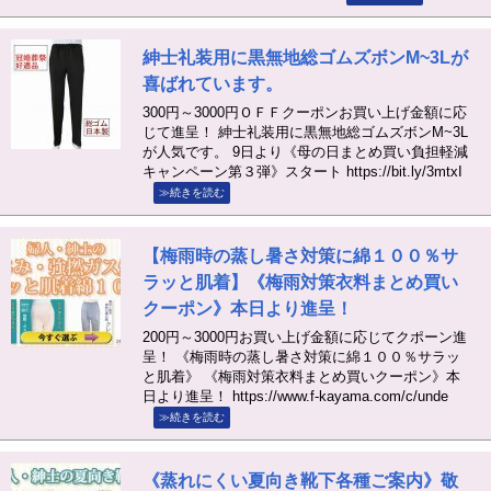
紳士礼装用に黒無地総ゴムズボンM~3Lが
喜ばれています。
300円～3000円ＯＦＦクーポンお買い上げ金額に応
じて進呈！ 紳士礼装用に黒無地総ゴムズボンM~3L
が人気です。 9日より《母の日まとめ買い負担軽減
キャンペーン第３弾》スタート https://bit.ly/3mtxI
≫続きを読む
【梅雨時の蒸し暑さ対策に綿１００％サ
ラッと肌着】《梅雨対策衣料まとめ買い
クーポン》本日より進呈！
200円～3000円お買い上げ金額に応じてクポーン進
呈！ 《梅雨時の蒸し暑さ対策に綿１００％サラッ
と肌着》 《梅雨対策衣料まとめ買いクーポン》本
日より進呈！ https://www.f-kayama.com/c/unde
≫続きを読む
《蒸れにくい夏向き靴下各種ご案内》敬