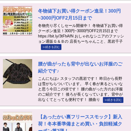
冬物値下お買い得クーポン進呈！300円
~3000円OFF2月15日まで
冬物売り尽くしセール開催中！ 冬物値下お買い得
クーポン進呈！300円~3000円OFF2月15日まで
https://bit.ly/3tFhAfN おしゃれなシニアのファッシ
ョン通販Ｇ＆Ｂの 店長ちーちゃんこと、黒岩千子
≫続きを読む
腰が曲がったも背中が出ないお洋服のご
紹介です♪
こんにちは♪ スタッフの黒岩です！ 昨日から長野
は雪がちらついています。 早く春が来るといいな
と思う今日この頃です！ 腰の曲がった方のお洋服
のご紹介です！ 後ろが長くなっています。背中が
出なくてとっても便利です！ 腰曲り
≫続きを読む
【あったかい裏フリーススモック】新入
荷！冬本番準備まとめ買い・負担軽減ク
ーポン第2弾！