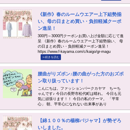
《新作》春のルームウエアー上下組勢揃
い、母の日まとめ買い・負担軽減クーポ
ン進呈！
300円～3000円クーポンお買い上げ金額に応じて進
呈 《新作》春のルームウエアー上下組勢揃い、 母
の日まとめ買い・負担軽減クーポン進呈！
https://www.f-kayama.com/c/kaigo/gr-magu
≫続きを読む
腰曲がりズボン♪腰の曲がった方のおズボ
ン取り扱っています！
こんにちは。ファッションパークカヤマ ちーち
ゃんです♪ 今日の長野市松代町は晴れ。 今日も元
気に頑張ります！！ 今日の私のテーマ。 「平常
心」 朝、平常心になれない出来事があり
【綿１００％の楊柳パジャマ】が勢ぞろ
いしました。