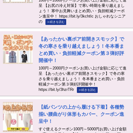
100円～2000円クーポンお買い上げ金額に応じて進
呈 【お尻の冷え対策】で寒い時期を乗り越えまし
ょう！ 寒中お見舞いまとめ買い・負担軽減クーポ
ン進呈中！ https://bit.ly/3kchtIc おしゃれなシニア
の
≫続きを読む
【あったかい裏ボア前開きスモック】で
冬の寒さを乗り越えましょう！冬本番ま
とめ買い・負担軽減クーポン第３弾好評
開催中！
100円～2000円クーポンお買い上げ金額に応じて進
呈 【あったかい裏ボア前開きスモック】で冬の寒
さを乗り越えましょう！ 冬本番まとめ買い・負担
軽減クーポン第３弾好評開催中！
https://bit.ly/3hzrTRr
≫続きを読む
【紙パンツの上から履ける下着】各種勢
揃い腰曲がり体形もカバー、クーポン進
呈中！
すぐ使えるクーポン100円～5000円お買い上げ金額