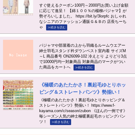
すぐ使えるクーポン100円～2000円お買い上げ金額
に応じて進呈！ 【綿１００％の楊柳パジャマ】が
勢ぞろいしました。 https://bit.ly/3lorpfc おしゃれ
なシニアのファッション通販Ｇ＆Ｂの 店長ちーち
ゃ
≫続きを読む
パジャマや部屋着の上から羽織るルームウエアー
紳士羽毛スタンド衿ダウンベスト室内着 サイズM
～L 商品番号 ON26099-102 冷えとり よりどり3点
で10000円均一対象商品 対象商品のマークがつい
た商品をカートへ
≫続きを読む
《極暖のあたたかさ！裏起毛ゆとりホッ
ピング＆ストレートパンツ》勢揃い！
《極暖のあたたかさ！裏起毛ゆとりホッピング＆
ストレートパンツ》勢揃い！ https://www.f-
kayama.com/c/season/zubon 《ほんの一例です》
毎シーズン人気の紳士極暖裏起毛ホッピングパン
ツ！
≫続きを読む