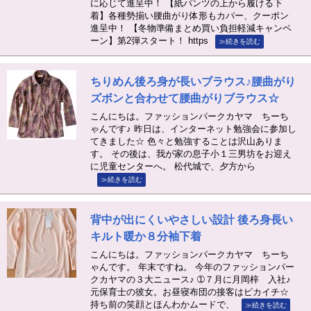
に応じて進呈中！ 【紙パンツの上から履ける下
着】各種勢揃い腰曲がり体形もカバー、クーポン
進呈中！ 【冬物準備まとめ買い負担軽減キャンペ
ーン】第2弾スタート！ https
≫続きを読む
ちりめん後ろ身が長いブラウス♪腰曲がり
ズボンと合わせて腰曲がりブラウス☆
こんにちは。ファッションパークカヤマ ちーち
ゃんです♪ 昨日は、インターネット勉強会に参加し
てきました☆ 色々と勉強することは沢山ありま
す。 その後は、我が家の息子小１三男坊をお迎え
に児童センターへ。 松代城で、夕方から
≫続きを読む
背中が出にくいやさしい設計 後ろ身長い
キルト暖か８分袖下着
こんにちは。ファッションパークカヤマ ちーち
ゃんです。 年末ですね。 今年のファッションパー
クカヤマの３大ニュース♪ ➀７月に月岡梓 入社♪
元保育士の彼女。お昼寝布団の接客はピカイチ☆
持ち前の笑顔とほんわかムードで、
≫続きを読む