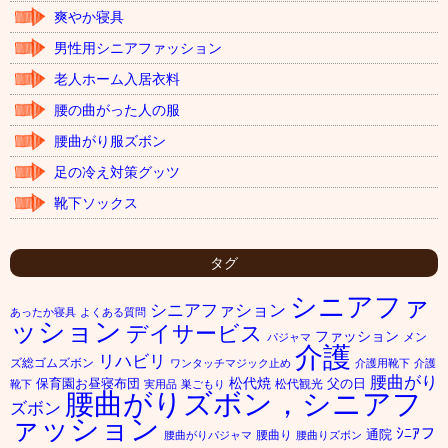
爽やか寝具
男性用シニアファッション
老人ホーム入居衣料
腰の曲がった人の服
腰曲がり服ズボン
足の冷え対策グッツ
靴下ソックス
タグ
シニアファ
シニアファション
あったか寝具
よくある質問
ッション
デイサービス
ファッション
メン
パジャマ
介護
リハビリ
ズ総ゴムズボン
ワンタッチマジック止め
介護用靴下
介護
腰曲がり
松代焼
保育園お昼寝布団
父の日
松代観光
靴下
実用品
巣ごもり
腰曲がりズボン，シニアフ
ズボン
ァッション
ｼﾆｱフ
通院
腰曲り
腰曲がりパジャマ
腰曲りズボン