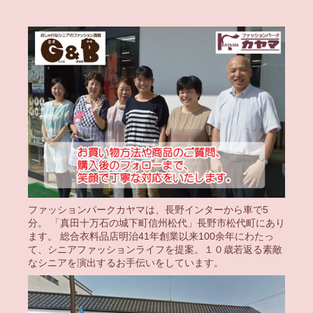
ファッションパークカヤマは、長野インターから車で5
分。 「真田十万石の城下町信州松代」長野市松代町にあり
ます。 総合衣料品店明治41年創業以来100余年にわたっ
て、シニアファッションライフを提案。１０歳若返る素敵
なシニアを演出するお手伝いをしています。