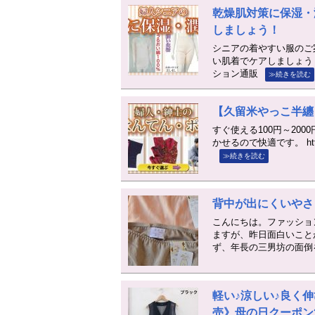
乾燥肌対策に保湿・
しましょう！
シニアの着やすい服のご
い肌着でケアしましょう！ htt
ション通販
≫続きを読む
【久留米やっこ半纏
すぐ使える100円～20
かせるので快適です。 https:/
≫続きを読む
背中が出にくいやさ
こんにちは。ファッショ
ますが、昨日面白いこと
ず、年長の三男坊の面倒
軽い♪涼しい♪良く
売》母の日クーポン