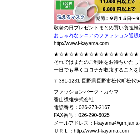
敬老の日プレゼントまとめ買い負担軽減ク
おしゃれなシニアのファッション通販G
http://www.f-kayama.com
★☆★☆★☆★☆★☆★☆★☆★☆★
それではまたのご利用をお待ちいたし
一日でも早くコロナが収束することを
〒381-1231 長野県長野市松代町松代5
ファッションパーク・カヤマ
香山繊維株式会社
電話番号：026-278-2167
FAX番号：026-290-6025
メールアドレス：f-kayama@grn.janis.or
ＵＲＬ：http://www.f-kayama.com