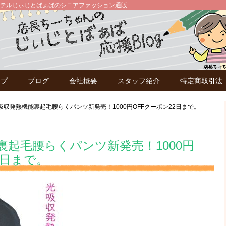
テルじぃじとばぁばのシニアファッション通販
ップ
ブログ
会社概要
スタッフ紹介
特定商取引法
吸収発熱機能裏起毛腰らくパンツ新発売！1000円OFFクーポン22日まで。
裏起毛腰らくパンツ新発売！1000円
2日まで。