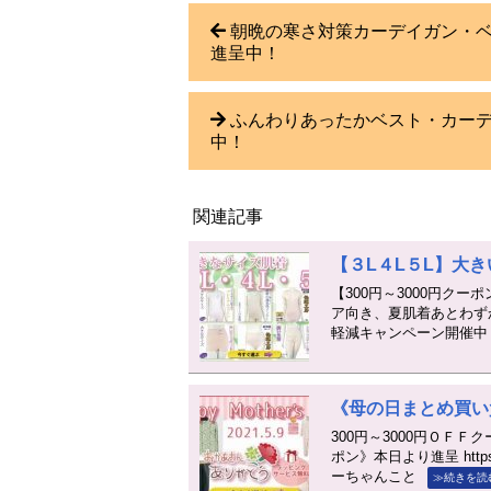
朝晩の寒さ対策カーデイガン・
進呈中！
ふんわりあったかベスト・カーディ
中！
関連記事
【３L４L５L】大
【300円～3000円ク
ア向き、夏肌着あとわず
軽減キャンペーン開催中！ 
《母の日まとめ買い
300円～3000円ＯＦ
ポン》本日より進呈 https
ーちゃんこと
≫続きを読