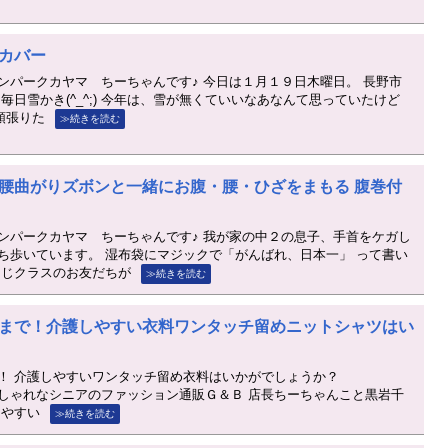
カバー
ンパークカヤマ ちーちゃんです♪ 今日は１月１９日木曜日。 長野市
毎日雪かき(^_^;) 今年は、雪が無くていいなあなんて思っていたけど
に頑張りた
≫続きを読む
腰曲がりズボンと一緒にお腹・腰・ひざをまもる 腹巻付
ンパークカヤマ ちーちゃんです♪ 我が家の中２の息子、手首をケガし
ち歩いています。 湿布袋にマジックで「がんばれ、日本一」 って書い
同じクラスのお友だちが
≫続きを読む
まで！介護しやすい衣料ワンタッチ留めニットシャツはい
！ 介護しやすいワンタッチ留め衣料はいかがでしょうか？
/2RJ28R9 おしゃれなシニアのファッション通販Ｇ＆Ｂ 店長ちーちゃんこと黒岩千
しやすい
≫続きを読む