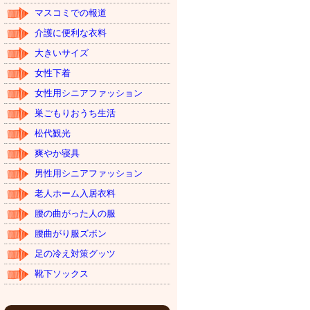
マスコミでの報道
介護に便利な衣料
大きいサイズ
女性下着
女性用シニアファッション
巣ごもりおうち生活
松代観光
爽やか寝具
男性用シニアファッション
老人ホーム入居衣料
腰の曲がった人の服
腰曲がり服ズボン
足の冷え対策グッツ
靴下ソックス