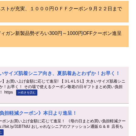
ベストが充実、１０００円ＯＦＦクーポン９月２２日まで
ガン新製品勢ぞろい300円～1000円OFFクーポン進呈
きいサイズ肌着シニア向き、夏肌着あとわずか！お早く！
ーポン】お買い上げ金額に応じて進呈! 【３L４L５L】大きいサイズ肌着シニ
か！お早く！ その場で使えるクーポン敬老の日ギフトまとめ買い負担
https
≫続きを読む
負担軽減クーポン》本日より進呈！
Ｆクーポンお買い上げ金額に応じて進呈！ 《母の日まとめ買い負担軽減クー
://bit.ly/31BTfdU おしゃれなシニアのファッション通販Ｇ＆Ｂ 店長ち
む