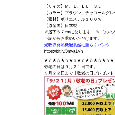
【サイズ】Ｍ、Ｌ、ＬＬ、３Ｌ
【カラー】ブラウン、チャコールグレ
【素材】ポリエステル１００％
【原産国】日本製
※股下５７cmになります。 ※ゴムの
下記からお求めいただけます。
光吸収発熱機能裏起毛腰らくパンツ
https://bit.ly/3mva1Vn
★☆★☆★☆★☆★☆★☆★☆★☆★
敬老の日は９月２１日です。
９月２２日まで【敬老の日プレゼント