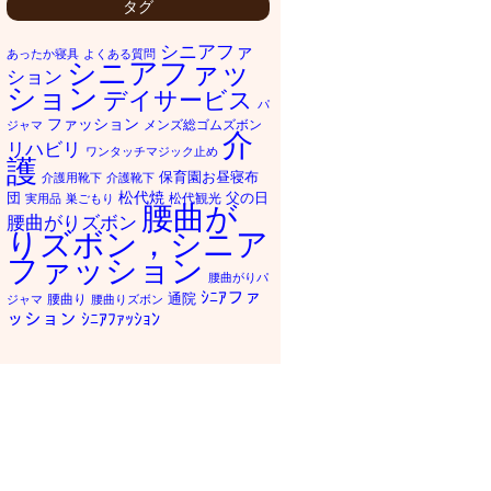
タグ
シニアファ
あったか寝具
よくある質問
シニアファッ
ション
ション
デイサービス
パ
ファッション
メンズ総ゴムズボン
ジャマ
介
リハビリ
ワンタッチマジック止め
護
保育園お昼寝布
介護用靴下
介護靴下
松代焼
団
父の日
松代観光
実用品
巣ごもり
腰曲が
腰曲がりズボン
りズボン，シニア
ファッション
腰曲がりパ
ｼﾆｱファ
通院
腰曲り
ジャマ
腰曲りズボン
ッション
ｼﾆｱﾌｧｯｼｮﾝ