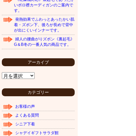
いポロ襟カーディガンのご案内で
す。
発熱効果でふわっとあったかい肌
着・ズボン下、後ろが長めで背中
が出にくいインナーです。
婦人の腰曲がりズボン《裏起毛》
G＆B冬の一番人気の商品です。
アーカイブ
ア
ー
カ
イ
カテゴリー
ブ
お客様の声
よくある質問
シニア下着
シャデイギフトサラダ館