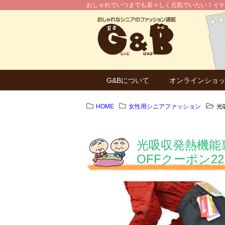
おしゃれでいつまでも若々しく元気でいたい！イケ
G&Bについて
オンラインショ
HOME
女性用シニアファッション
光
光吸収発熱機能
OFFクーポン2