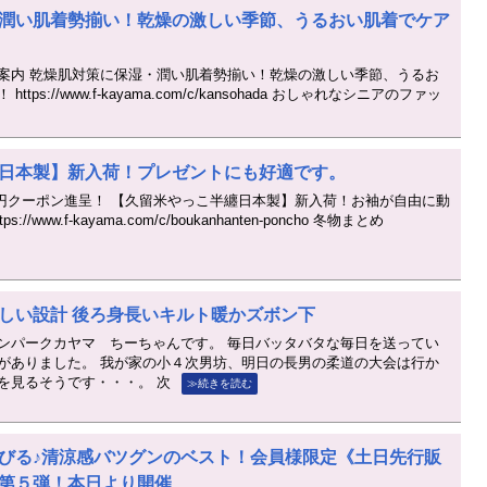
潤い肌着勢揃い！乾燥の激しい季節、うるおい肌着でケア
案内 乾燥肌対策に保湿・潤い肌着勢揃い！乾燥の激しい季節、うるお
ps://www.f-kayama.com/c/kansohada おしゃれなシニアのファッ
日本製】新入荷！プレゼントにも好適です。
00円クーポン進呈！ 【久留米やっこ半纏日本製】新入荷！お袖が自由に動
/www.f-kayama.com/c/boukanhanten-poncho 冬物まとめ
しい設計 後ろ身長いキルト暖かズボン下
ンパークカヤマ ちーちゃんです。 毎日バッタバタな毎日を送ってい
がありました。 我が家の小４次男坊、明日の長男の柔道の大会は行か
を見るそうです・・・。 次
≫続きを読む
伸びる♪清涼感バツグンのベスト！会員様限定《土日先行販
第５弾！本日より開催